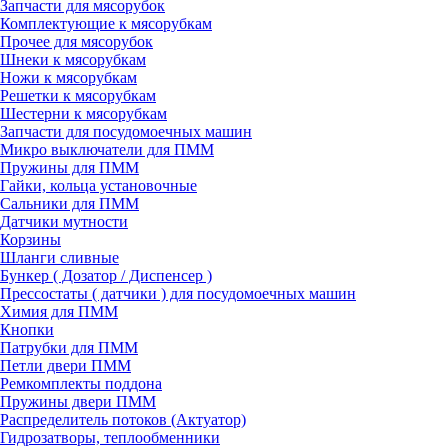
Запчасти для мясорубок
Комплектующие к мясорубкам
Прочее для мясорубок
Шнеки к мясорубкам
Ножи к мясорубкам
Решетки к мясорубкам
Шестерни к мясорубкам
Запчасти для посудомоечных машин
Микро выключатели для ПММ
Пружины для ПММ
Гайки, кольца установочные
Сальники для ПММ
Датчики мутности
Корзины
Шланги сливные
Бункер ( Дозатор / Диспенсер )
Прессостаты ( датчики ) для посудомоечных машин
Химия для ПММ
Кнопки
Патрубки для ПММ
Петли двери ПММ
Ремкомплекты поддона
Пружины двери ПММ
Распределитель потоков (Актуатор)
Гидрозатворы, теплообменники