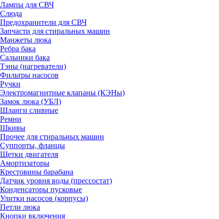
Лампы для СВЧ
Слюда
Предохранители для СВЧ
Запчасти для стиральных машин
Манжеты люка
Ребра бака
Сальники бака
Тэны (нагреватели)
Фильтры насосов
Ручки
Электромагнитные клапаны (КЭНы)
Замок люка (УБЛ)
Шланги сливные
Ремни
Шкивы
Прочее для стиральных машин
Суппорты, фланцы
Щетки двигателя
Амортизаторы
Крестовины барабана
Датчик уровня воды (прессостат)
Конденсаторы пусковые
Улитки насосов (корпусы)
Петли люка
Кнопки включения