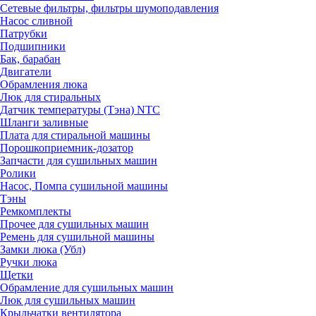
Сетевые фильтры, фильтры шумоподавления
Насос сливной
Патрубки
Подшипники
Бак, барабан
Двигатели
Обрамления люка
Люк для стиральных
Датчик температуры (Тэна) NTC
Шланги заливные
Плата для стиральной машины
Порошкоприемник-дозатор
Запчасти для сушильных машин
Ролики
Насос, Помпа сушильной машины
Тэны
Ремкомплекты
Прочее для сушильных машин
Ремень для сушильной машины
Замки люка (Убл)
Ручки люка
Щетки
Обрамление для сушильных машин
Люк для сушильных машин
Крыльчатки вентилятора