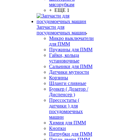
мясорубкам
+ ЕЩЕ 1
Запчасти для
посудомоечных машин
Микро выключатели
для ПММ
Пружины для ПММ
Гайки, кольца
установочные
Сальники для ПММ
Датчики мутности
Корзины
Шланги сливные
Бункер ( Дозатор /
Диспенсер )
Прессостаты (
датчики ) для
посудомоечных
машин
Химия для ПММ
Кнопки
Патрубки для ПММ
Петли двери ПММ