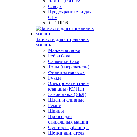
Лампы для СВЧ
Слюда
Предохранители для
СВЧ
+ ЕЩЕ 6
Запчасти для стиральных
машин
Манжеты люка
Ребра бака
Сальники бака
Тэны (нагреватели)
Фильтры насосов
Ручки
Электромагнитные
клапаны (КЭНы)
Замок люка (УБЛ)
Шланги сливные
Ремни
Шкивы
Прочее для
стиральных машин
Суппорты, фланцы
Щетки двигателя