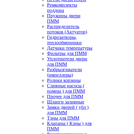
Ремкомплекты
поддона
Пружины двери
ПММ
Распределитель
потоков (Актуатор)
Гидрозатворы,
теплообменники
Датчики температуры
Фильтры для ПММ
Уплотнители двери
для ПММ
Разбрызгиватели
(импеллеры)
Ролики корзины
Сливные насосы (
помпы ) для ПММ
Прочее для ПММ
Шланги заливные
Замки дверей ( убл )
для ПММ
Тэны для ПММ
Клапаны ( Кэны ) для
ПММ