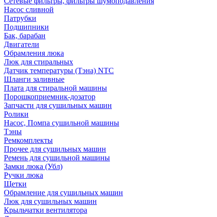
Сетевые фильтры, фильтры шумоподавления
Насос сливной
Патрубки
Подшипники
Бак, барабан
Двигатели
Обрамления люка
Люк для стиральных
Датчик температуры (Тэна) NTC
Шланги заливные
Плата для стиральной машины
Порошкоприемник-дозатор
Запчасти для сушильных машин
Ролики
Насос, Помпа сушильной машины
Тэны
Ремкомплекты
Прочее для сушильных машин
Ремень для сушильной машины
Замки люка (Убл)
Ручки люка
Щетки
Обрамление для сушильных машин
Люк для сушильных машин
Крыльчатки вентилятора