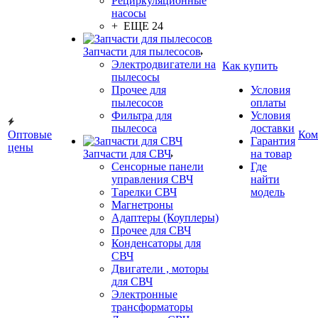
Рециркуляционные
насосы
+ ЕЩЕ 24
Запчасти для пылесосов
Электродвигатели на
Как купить
пылесосы
Прочее для
Условия
пылесосов
оплаты
Фильтра для
Условия
пылесоса
доставки
Оптовые
Ком
Гарантия
цены
Запчасти для СВЧ
на товар
Сенсорные панели
Где
управления СВЧ
найти
Тарелки СВЧ
модель
Магнетроны
Адаптеры (Коуплеры)
Прочее для СВЧ
Конденсаторы для
СВЧ
Двигатели , моторы
для СВЧ
Электронные
трансформаторы