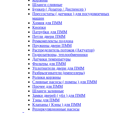
Корзины
Шланги сливные
Бункер ( Дозатор / Диспенсер )
Прессостаты ( датчики ) для посудомоечных
машин
Химия для ПММ
Кнопки
Патрубки для ПММ
Петли двери ПММ
Ремкомплекты поддона
Пружины двери ПММ
Распределитель потоков (Актуатор)
Гидрозатворы, теплообменники
Датчики температуры
Фильтры для ПММ
Уплотнители двери для ПММ
Разбрызгиватели (импеллеры)
Ролики корзины
Сливные насосы ( помпы ) для ПММ
Прочее для ПММ
Шланги заливные
Замки дверей ( убл ) для ПММ
Тэны для ПММ
Клапаны ( Кэны ) для ПММ
Рециркуляционные насосы