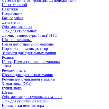
Сетевые фильтры, фильтры шумоподавления
Насос сливной
Патрубки
Подшипники
Бак, барабан
Двигатели
Обрамления люка
Люк для стиральных
Датчик температуры (Тэна) NTC
Шланги заливные
Плата для стиральной машины
Порошкоприемник-дозатор
Запчасти для сушильных машин
Ролики
Насос, Помпа сушильной машины
Тэны
Ремкомплекты
Прочее для сушильных машин
Ремень для сушильной машины
Замки люка (Убл)
Ручки люка
Щетки
Обрамление для сушильных машин
Люк для сушильных машин
Крыльчатки вентилятора