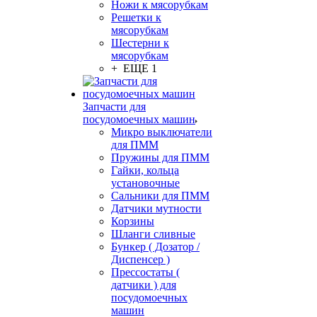
Ножи к мясорубкам
Решетки к
мясорубкам
Шестерни к
мясорубкам
+ ЕЩЕ 1
Запчасти для
посудомоечных машин
Микро выключатели
для ПММ
Пружины для ПММ
Гайки, кольца
установочные
Сальники для ПММ
Датчики мутности
Корзины
Шланги сливные
Бункер ( Дозатор /
Диспенсер )
Прессостаты (
датчики ) для
посудомоечных
машин