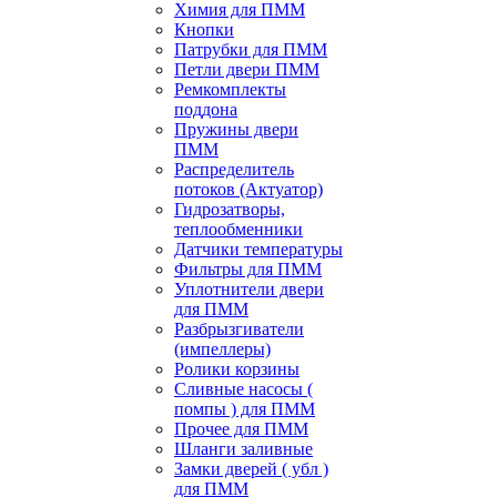
Химия для ПММ
Кнопки
Патрубки для ПММ
Петли двери ПММ
Ремкомплекты
поддона
Пружины двери
ПММ
Распределитель
потоков (Актуатор)
Гидрозатворы,
теплообменники
Датчики температуры
Фильтры для ПММ
Уплотнители двери
для ПММ
Разбрызгиватели
(импеллеры)
Ролики корзины
Сливные насосы (
помпы ) для ПММ
Прочее для ПММ
Шланги заливные
Замки дверей ( убл )
для ПММ