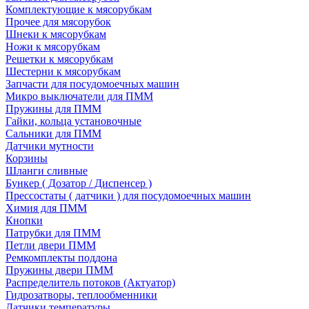
Комплектующие к мясорубкам
Прочее для мясорубок
Шнеки к мясорубкам
Ножи к мясорубкам
Решетки к мясорубкам
Шестерни к мясорубкам
Запчасти для посудомоечных машин
Микро выключатели для ПММ
Пружины для ПММ
Гайки, кольца установочные
Сальники для ПММ
Датчики мутности
Корзины
Шланги сливные
Бункер ( Дозатор / Диспенсер )
Прессостаты ( датчики ) для посудомоечных машин
Химия для ПММ
Кнопки
Патрубки для ПММ
Петли двери ПММ
Ремкомплекты поддона
Пружины двери ПММ
Распределитель потоков (Актуатор)
Гидрозатворы, теплообменники
Датчики температуры