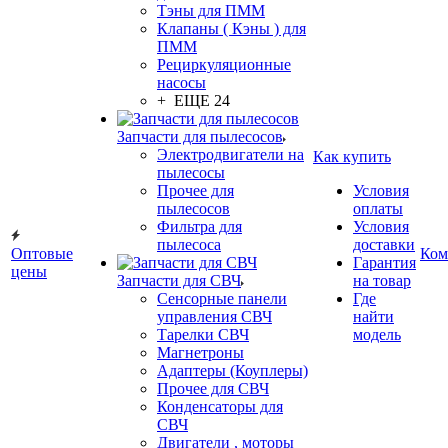
Тэны для ПММ
Клапаны ( Кэны ) для
ПММ
Рециркуляционные
насосы
+ ЕЩЕ 24
Запчасти для пылесосов
Электродвигатели на
Как купить
пылесосы
Прочее для
Условия
пылесосов
оплаты
Фильтра для
Условия
пылесоса
доставки
Оптовые
Ком
Гарантия
цены
Запчасти для СВЧ
на товар
Сенсорные панели
Где
управления СВЧ
найти
Тарелки СВЧ
модель
Магнетроны
Адаптеры (Коуплеры)
Прочее для СВЧ
Конденсаторы для
СВЧ
Двигатели , моторы