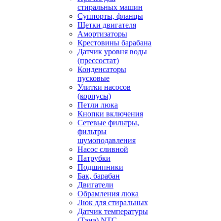
стиральных машин
Суппорты, фланцы
Щетки двигателя
Амортизаторы
Крестовины барабана
Датчик уровня воды
(прессостат)
Конденсаторы
пусковые
Улитки насосов
(корпусы)
Петли люка
Кнопки включения
Сетевые фильтры,
фильтры
шумоподавления
Насос сливной
Патрубки
Подшипники
Бак, барабан
Двигатели
Обрамления люка
Люк для стиральных
Датчик температуры
(Тэна) NTC