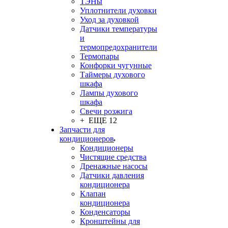
ТЭНы
Уплотнители духовки
Уход за духовкой
Датчики температуры
и
термопредохранители
Термопары
Конфорки чугунные
Таймеры духового
шкафа
Лампы духового
шкафа
Свечи розжига
+ ЕЩЕ 12
Запчасти для
кондиционеров
Кондиционеры
Чистящие средства
Дренажные насосы
Датчики давления
кондиционера
Клапан
кондиционера
Конденсаторы
Кронштейны для