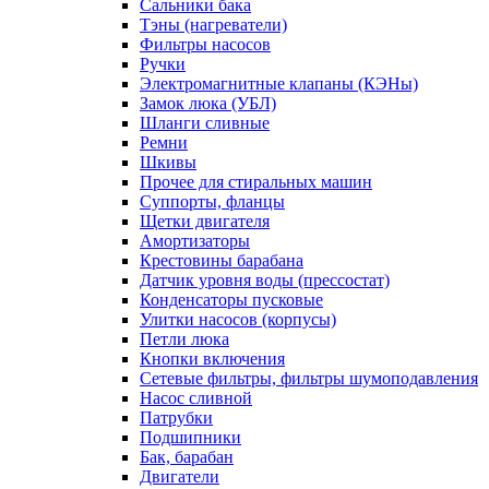
Сальники бака
Тэны (нагреватели)
Фильтры насосов
Ручки
Электромагнитные клапаны (КЭНы)
Замок люка (УБЛ)
Шланги сливные
Ремни
Шкивы
Прочее для стиральных машин
Суппорты, фланцы
Щетки двигателя
Амортизаторы
Крестовины барабана
Датчик уровня воды (прессостат)
Конденсаторы пусковые
Улитки насосов (корпусы)
Петли люка
Кнопки включения
Сетевые фильтры, фильтры шумоподавления
Насос сливной
Патрубки
Подшипники
Бак, барабан
Двигатели