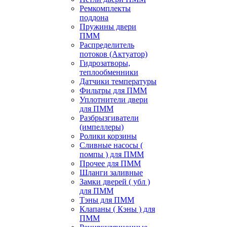
Ремкомплекты
поддона
Пружины двери
ПММ
Распределитель
потоков (Актуатор)
Гидрозатворы,
теплообменники
Датчики температуры
Фильтры для ПММ
Уплотнители двери
для ПММ
Разбрызгиватели
(импеллеры)
Ролики корзины
Сливные насосы (
помпы ) для ПММ
Прочее для ПММ
Шланги заливные
Замки дверей ( убл )
для ПММ
Тэны для ПММ
Клапаны ( Кэны ) для
ПММ