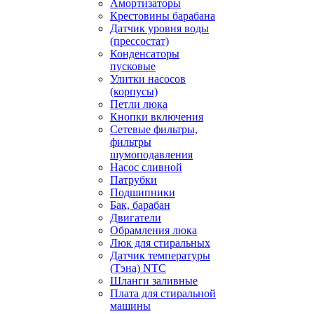
Амортизаторы
Крестовины барабана
Датчик уровня воды
(прессостат)
Конденсаторы
пусковые
Улитки насосов
(корпусы)
Петли люка
Кнопки включения
Сетевые фильтры,
фильтры
шумоподавления
Насос сливной
Патрубки
Подшипники
Бак, барабан
Двигатели
Обрамления люка
Люк для стиральных
Датчик температуры
(Тэна) NTC
Шланги заливные
Плата для стиральной
машины