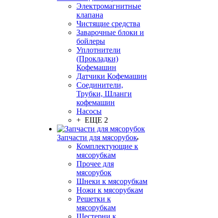
Электромагнитные
клапана
Чистящие средства
Заварочные блоки и
бойлеры
Уплотнители
(Прокладки)
Кофемашин
Датчики Кофемашин
Соединители,
Трубки, Шланги
кофемашин
Насосы
+ ЕЩЕ 2
Запчасти для мясорубок
Комплектующие к
мясорубкам
Прочее для
мясорубок
Шнеки к мясорубкам
Ножи к мясорубкам
Решетки к
мясорубкам
Шестерни к