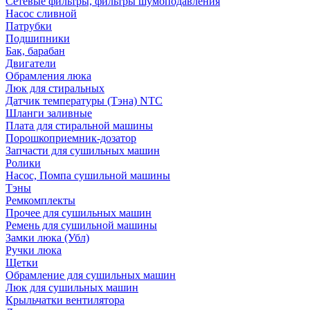
Сетевые фильтры, фильтры шумоподавления
Насос сливной
Патрубки
Подшипники
Бак, барабан
Двигатели
Обрамления люка
Люк для стиральных
Датчик температуры (Тэна) NTC
Шланги заливные
Плата для стиральной машины
Порошкоприемник-дозатор
Запчасти для сушильных машин
Ролики
Насос, Помпа сушильной машины
Тэны
Ремкомплекты
Прочее для сушильных машин
Ремень для сушильной машины
Замки люка (Убл)
Ручки люка
Щетки
Обрамление для сушильных машин
Люк для сушильных машин
Крыльчатки вентилятора