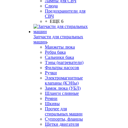
Лампы для СВЧ
Слюда
Предохранители для
СВЧ
+ ЕЩЕ 6
Запчасти для стиральных
машин
Манжеты люка
Ребра бака
Сальники бака
Тэны (нагреватели)
Фильтры насосов
Ручки
Электромагнитные
клапаны (КЭНы)
Замок люка (УБЛ)
Шланги сливные
Ремни
Шкивы
Прочее для
стиральных машин
Суппорты, фланцы
Щетки двигателя