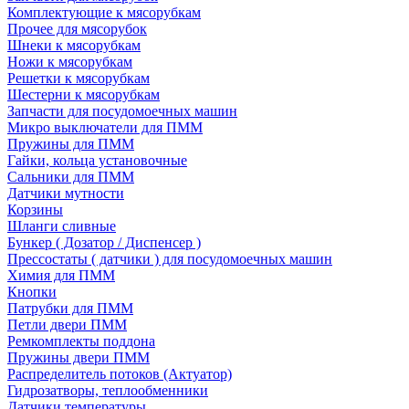
Комплектующие к мясорубкам
Прочее для мясорубок
Шнеки к мясорубкам
Ножи к мясорубкам
Решетки к мясорубкам
Шестерни к мясорубкам
Запчасти для посудомоечных машин
Микро выключатели для ПММ
Пружины для ПММ
Гайки, кольца установочные
Сальники для ПММ
Датчики мутности
Корзины
Шланги сливные
Бункер ( Дозатор / Диспенсер )
Прессостаты ( датчики ) для посудомоечных машин
Химия для ПММ
Кнопки
Патрубки для ПММ
Петли двери ПММ
Ремкомплекты поддона
Пружины двери ПММ
Распределитель потоков (Актуатор)
Гидрозатворы, теплообменники
Датчики температуры