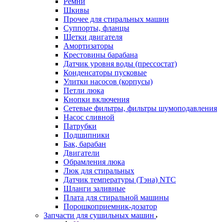
Ремни
Шкивы
Прочее для стиральных машин
Суппорты, фланцы
Щетки двигателя
Амортизаторы
Крестовины барабана
Датчик уровня воды (прессостат)
Конденсаторы пусковые
Улитки насосов (корпусы)
Петли люка
Кнопки включения
Сетевые фильтры, фильтры шумоподавления
Насос сливной
Патрубки
Подшипники
Бак, барабан
Двигатели
Обрамления люка
Люк для стиральных
Датчик температуры (Тэна) NTC
Шланги заливные
Плата для стиральной машины
Порошкоприемник-дозатор
Запчасти для сушильных машин