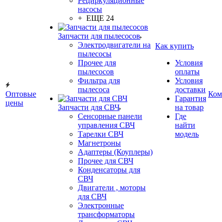
Рециркуляционные
насосы
+ ЕЩЕ 24
Запчасти для пылесосов
Электродвигатели на
Как купить
пылесосы
Прочее для
Условия
пылесосов
оплаты
Фильтра для
Условия
пылесоса
доставки
Оптовые
Ком
Гарантия
цены
Запчасти для СВЧ
на товар
Сенсорные панели
Где
управления СВЧ
найти
Тарелки СВЧ
модель
Магнетроны
Адаптеры (Коуплеры)
Прочее для СВЧ
Конденсаторы для
СВЧ
Двигатели , моторы
для СВЧ
Электронные
трансформаторы