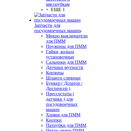
мясорубкам
+ ЕЩЕ 1
Запчасти для
посудомоечных машин
Микро выключатели
для ПММ
Пружины для ПММ
Гайки, кольца
установочные
Сальники для ПММ
Датчики мутности
Корзины
Шланги сливные
Бункер ( Дозатор /
Диспенсер )
Прессостаты (
датчики ) для
посудомоечных
машин
Химия для ПММ
Кнопки
Патрубки для ПММ
Петли двери ПММ