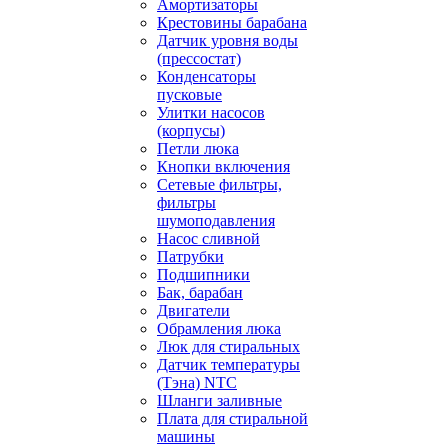
Амортизаторы
Крестовины барабана
Датчик уровня воды
(прессостат)
Конденсаторы
пусковые
Улитки насосов
(корпусы)
Петли люка
Кнопки включения
Сетевые фильтры,
фильтры
шумоподавления
Насос сливной
Патрубки
Подшипники
Бак, барабан
Двигатели
Обрамления люка
Люк для стиральных
Датчик температуры
(Тэна) NTC
Шланги заливные
Плата для стиральной
машины