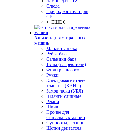
Лампы для СВЧ
Слюда
Предохранители для
СВЧ
+ ЕЩЕ 6
Запчасти для стиральных
машин
Манжеты люка
Ребра бака
Сальники бака
Тэны (нагреватели)
Фильтры насосов
Ручки
Электромагнитные
клапаны (КЭНы)
Замок люка (УБЛ)
Шланги сливные
Ремни
Шкивы
Прочее для
стиральных машин
Суппорты, фланцы
Щетки двигателя