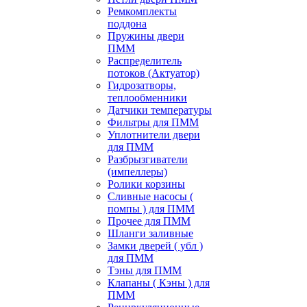
Ремкомплекты
поддона
Пружины двери
ПММ
Распределитель
потоков (Актуатор)
Гидрозатворы,
теплообменники
Датчики температуры
Фильтры для ПММ
Уплотнители двери
для ПММ
Разбрызгиватели
(импеллеры)
Ролики корзины
Сливные насосы (
помпы ) для ПММ
Прочее для ПММ
Шланги заливные
Замки дверей ( убл )
для ПММ
Тэны для ПММ
Клапаны ( Кэны ) для
ПММ