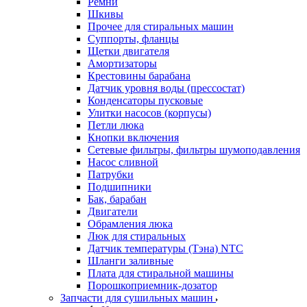
Ремни
Шкивы
Прочее для стиральных машин
Суппорты, фланцы
Щетки двигателя
Амортизаторы
Крестовины барабана
Датчик уровня воды (прессостат)
Конденсаторы пусковые
Улитки насосов (корпусы)
Петли люка
Кнопки включения
Сетевые фильтры, фильтры шумоподавления
Насос сливной
Патрубки
Подшипники
Бак, барабан
Двигатели
Обрамления люка
Люк для стиральных
Датчик температуры (Тэна) NTC
Шланги заливные
Плата для стиральной машины
Порошкоприемник-дозатор
Запчасти для сушильных машин