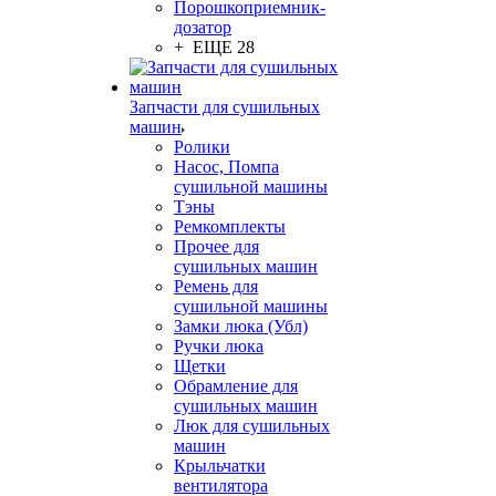
Порошкоприемник-
дозатор
+ ЕЩЕ 28
Запчасти для сушильных
машин
Ролики
Насос, Помпа
сушильной машины
Тэны
Ремкомплекты
Прочее для
сушильных машин
Ремень для
сушильной машины
Замки люка (Убл)
Ручки люка
Щетки
Обрамление для
сушильных машин
Люк для сушильных
машин
Крыльчатки
вентилятора