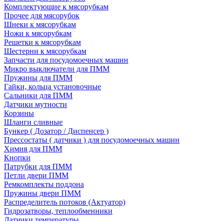
Комплектующие к мясорубкам
Прочее для мясорубок
Шнеки к мясорубкам
Ножи к мясорубкам
Решетки к мясорубкам
Шестерни к мясорубкам
Запчасти для посудомоечных машин
Микро выключатели для ПММ
Пружины для ПММ
Гайки, кольца установочные
Сальники для ПММ
Датчики мутности
Корзины
Шланги сливные
Бункер ( Дозатор / Диспенсер )
Прессостаты ( датчики ) для посудомоечных машин
Химия для ПММ
Кнопки
Патрубки для ПММ
Петли двери ПММ
Ремкомплекты поддона
Пружины двери ПММ
Распределитель потоков (Актуатор)
Гидрозатворы, теплообменники
Датчики температуры