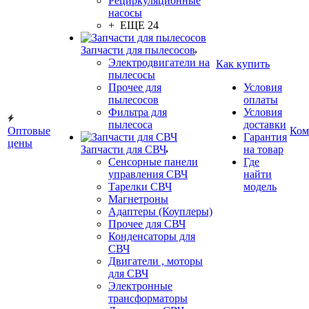
Рециркуляционные
насосы
+ ЕЩЕ 24
Запчасти для пылесосов
Электродвигатели на
Как купить
пылесосы
Прочее для
Условия
пылесосов
оплаты
Фильтра для
Условия
пылесоса
доставки
Оптовые
Ком
Гарантия
цены
Запчасти для СВЧ
на товар
Сенсорные панели
Где
управления СВЧ
найти
Тарелки СВЧ
модель
Магнетроны
Адаптеры (Коуплеры)
Прочее для СВЧ
Конденсаторы для
СВЧ
Двигатели , моторы
для СВЧ
Электронные
трансформаторы