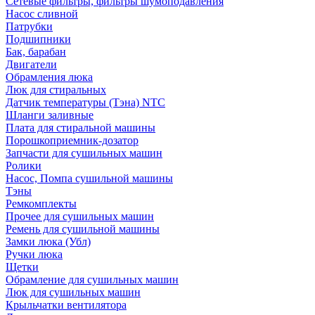
Сетевые фильтры, фильтры шумоподавления
Насос сливной
Патрубки
Подшипники
Бак, барабан
Двигатели
Обрамления люка
Люк для стиральных
Датчик температуры (Тэна) NTC
Шланги заливные
Плата для стиральной машины
Порошкоприемник-дозатор
Запчасти для сушильных машин
Ролики
Насос, Помпа сушильной машины
Тэны
Ремкомплекты
Прочее для сушильных машин
Ремень для сушильной машины
Замки люка (Убл)
Ручки люка
Щетки
Обрамление для сушильных машин
Люк для сушильных машин
Крыльчатки вентилятора