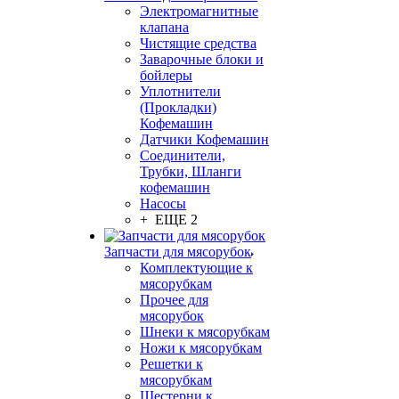
Электромагнитные
клапана
Чистящие средства
Заварочные блоки и
бойлеры
Уплотнители
(Прокладки)
Кофемашин
Датчики Кофемашин
Соединители,
Трубки, Шланги
кофемашин
Насосы
+ ЕЩЕ 2
Запчасти для мясорубок
Комплектующие к
мясорубкам
Прочее для
мясорубок
Шнеки к мясорубкам
Ножи к мясорубкам
Решетки к
мясорубкам
Шестерни к