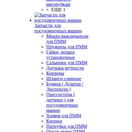
мясорубкам
+ ЕЩЕ 1
Запчасти для
посудомоечных машин
Микро выключатели
для ПММ
Пружины для ПММ
Гайки, кольца
установочные
Сальники для ПММ
Датчики мутности
Корзины
Шланги сливные
Бункер ( Дозатор /
Диспенсер )
Прессостаты (
датчики ) для
посудомоечных
машин
Химия для ПММ
Кнопки
Патрубки для ПММ
Петли двери ПММ