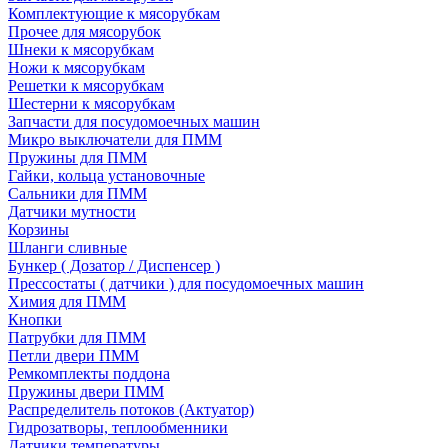
Комплектующие к мясорубкам
Прочее для мясорубок
Шнеки к мясорубкам
Ножи к мясорубкам
Решетки к мясорубкам
Шестерни к мясорубкам
Запчасти для посудомоечных машин
Микро выключатели для ПММ
Пружины для ПММ
Гайки, кольца установочные
Сальники для ПММ
Датчики мутности
Корзины
Шланги сливные
Бункер ( Дозатор / Диспенсер )
Прессостаты ( датчики ) для посудомоечных машин
Химия для ПММ
Кнопки
Патрубки для ПММ
Петли двери ПММ
Ремкомплекты поддона
Пружины двери ПММ
Распределитель потоков (Актуатор)
Гидрозатворы, теплообменники
Датчики температуры