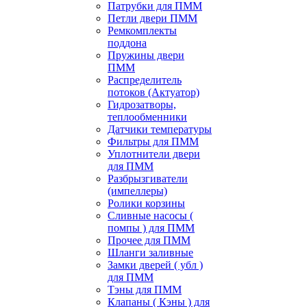
Патрубки для ПММ
Петли двери ПММ
Ремкомплекты
поддона
Пружины двери
ПММ
Распределитель
потоков (Актуатор)
Гидрозатворы,
теплообменники
Датчики температуры
Фильтры для ПММ
Уплотнители двери
для ПММ
Разбрызгиватели
(импеллеры)
Ролики корзины
Сливные насосы (
помпы ) для ПММ
Прочее для ПММ
Шланги заливные
Замки дверей ( убл )
для ПММ
Тэны для ПММ
Клапаны ( Кэны ) для