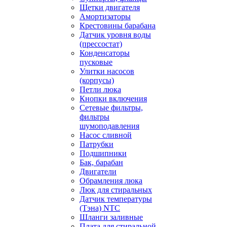
Щетки двигателя
Амортизаторы
Крестовины барабана
Датчик уровня воды
(прессостат)
Конденсаторы
пусковые
Улитки насосов
(корпусы)
Петли люка
Кнопки включения
Сетевые фильтры,
фильтры
шумоподавления
Насос сливной
Патрубки
Подшипники
Бак, барабан
Двигатели
Обрамления люка
Люк для стиральных
Датчик температуры
(Тэна) NTC
Шланги заливные
Плата для стиральной