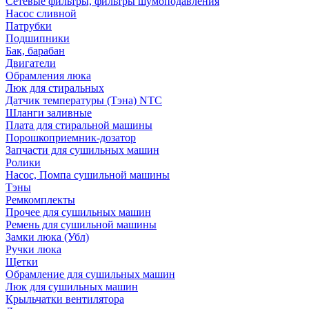
Сетевые фильтры, фильтры шумоподавления
Насос сливной
Патрубки
Подшипники
Бак, барабан
Двигатели
Обрамления люка
Люк для стиральных
Датчик температуры (Тэна) NTC
Шланги заливные
Плата для стиральной машины
Порошкоприемник-дозатор
Запчасти для сушильных машин
Ролики
Насос, Помпа сушильной машины
Тэны
Ремкомплекты
Прочее для сушильных машин
Ремень для сушильной машины
Замки люка (Убл)
Ручки люка
Щетки
Обрамление для сушильных машин
Люк для сушильных машин
Крыльчатки вентилятора