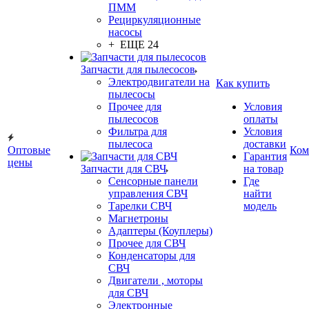
ПММ
Рециркуляционные
насосы
+ ЕЩЕ 24
Запчасти для пылесосов
Электродвигатели на
Как купить
пылесосы
Прочее для
Условия
пылесосов
оплаты
Фильтра для
Условия
пылесоса
доставки
Оптовые
Ком
Гарантия
цены
Запчасти для СВЧ
на товар
Сенсорные панели
Где
управления СВЧ
найти
Тарелки СВЧ
модель
Магнетроны
Адаптеры (Коуплеры)
Прочее для СВЧ
Конденсаторы для
СВЧ
Двигатели , моторы
для СВЧ
Электронные