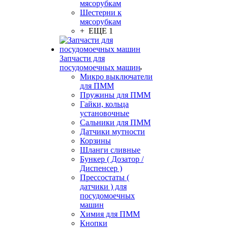
мясорубкам
Шестерни к
мясорубкам
+ ЕЩЕ 1
Запчасти для
посудомоечных машин
Микро выключатели
для ПММ
Пружины для ПММ
Гайки, кольца
установочные
Сальники для ПММ
Датчики мутности
Корзины
Шланги сливные
Бункер ( Дозатор /
Диспенсер )
Прессостаты (
датчики ) для
посудомоечных
машин
Химия для ПММ
Кнопки