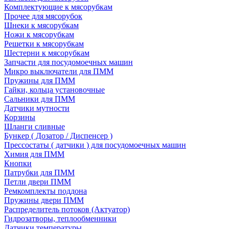
Комплектующие к мясорубкам
Прочее для мясорубок
Шнеки к мясорубкам
Ножи к мясорубкам
Решетки к мясорубкам
Шестерни к мясорубкам
Запчасти для посудомоечных машин
Микро выключатели для ПММ
Пружины для ПММ
Гайки, кольца установочные
Сальники для ПММ
Датчики мутности
Корзины
Шланги сливные
Бункер ( Дозатор / Диспенсер )
Прессостаты ( датчики ) для посудомоечных машин
Химия для ПММ
Кнопки
Патрубки для ПММ
Петли двери ПММ
Ремкомплекты поддона
Пружины двери ПММ
Распределитель потоков (Актуатор)
Гидрозатворы, теплообменники
Датчики температуры