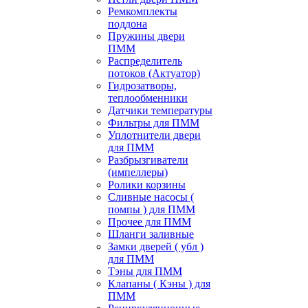
Ремкомплекты
поддона
Пружины двери
ПММ
Распределитель
потоков (Актуатор)
Гидрозатворы,
теплообменники
Датчики температуры
Фильтры для ПММ
Уплотнители двери
для ПММ
Разбрызгиватели
(импеллеры)
Ролики корзины
Сливные насосы (
помпы ) для ПММ
Прочее для ПММ
Шланги заливные
Замки дверей ( убл )
для ПММ
Тэны для ПММ
Клапаны ( Кэны ) для
ПММ