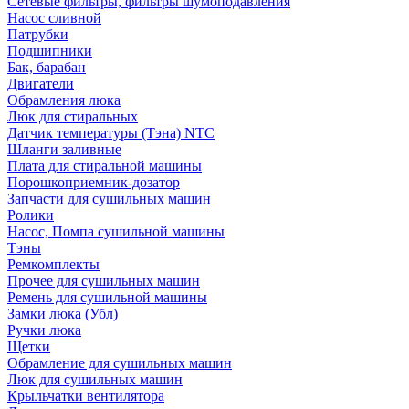
Сетевые фильтры, фильтры шумоподавления
Насос сливной
Патрубки
Подшипники
Бак, барабан
Двигатели
Обрамления люка
Люк для стиральных
Датчик температуры (Тэна) NTC
Шланги заливные
Плата для стиральной машины
Порошкоприемник-дозатор
Запчасти для сушильных машин
Ролики
Насос, Помпа сушильной машины
Тэны
Ремкомплекты
Прочее для сушильных машин
Ремень для сушильной машины
Замки люка (Убл)
Ручки люка
Щетки
Обрамление для сушильных машин
Люк для сушильных машин
Крыльчатки вентилятора