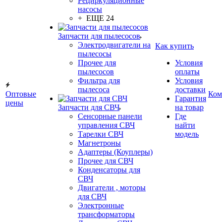
Рециркуляционные
насосы
+ ЕЩЕ 24
Запчасти для пылесосов
Электродвигатели на
Как купить
пылесосы
Прочее для
Условия
пылесосов
оплаты
Фильтра для
Условия
пылесоса
доставки
Оптовые
Ком
Гарантия
цены
Запчасти для СВЧ
на товар
Сенсорные панели
Где
управления СВЧ
найти
Тарелки СВЧ
модель
Магнетроны
Адаптеры (Коуплеры)
Прочее для СВЧ
Конденсаторы для
СВЧ
Двигатели , моторы
для СВЧ
Электронные
трансформаторы