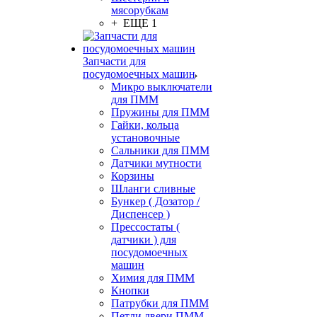
мясорубкам
+ ЕЩЕ 1
Запчасти для
посудомоечных машин
Микро выключатели
для ПММ
Пружины для ПММ
Гайки, кольца
установочные
Сальники для ПММ
Датчики мутности
Корзины
Шланги сливные
Бункер ( Дозатор /
Диспенсер )
Прессостаты (
датчики ) для
посудомоечных
машин
Химия для ПММ
Кнопки
Патрубки для ПММ
Петли двери ПММ