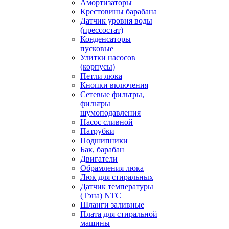
Амортизаторы
Крестовины барабана
Датчик уровня воды
(прессостат)
Конденсаторы
пусковые
Улитки насосов
(корпусы)
Петли люка
Кнопки включения
Сетевые фильтры,
фильтры
шумоподавления
Насос сливной
Патрубки
Подшипники
Бак, барабан
Двигатели
Обрамления люка
Люк для стиральных
Датчик температуры
(Тэна) NTC
Шланги заливные
Плата для стиральной
машины