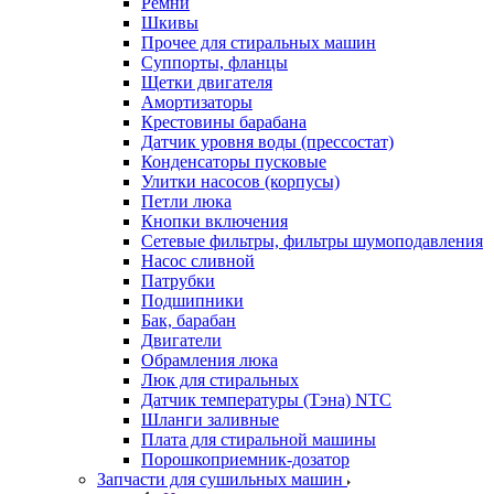
Ремни
Шкивы
Прочее для стиральных машин
Суппорты, фланцы
Щетки двигателя
Амортизаторы
Крестовины барабана
Датчик уровня воды (прессостат)
Конденсаторы пусковые
Улитки насосов (корпусы)
Петли люка
Кнопки включения
Сетевые фильтры, фильтры шумоподавления
Насос сливной
Патрубки
Подшипники
Бак, барабан
Двигатели
Обрамления люка
Люк для стиральных
Датчик температуры (Тэна) NTC
Шланги заливные
Плата для стиральной машины
Порошкоприемник-дозатор
Запчасти для сушильных машин