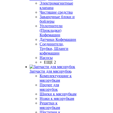
Электромагнитные
клапана
Чистящие средства
Заварочные блоки и
бойлеры
Уплотнители
(Прокладки)
Кофемашин
Датчики Кофемашин
Соединители,
Трубки, Шланги
кофемашин
Насосы
+ ЕЩЕ 2
Запчасти для мясорубок
Комплектующие к
мясорубкам
Прочее для
мясорубок
Шнеки к мясорубкам
Ножи к мясорубкам
Решетки к
мясорубкам
Шестерни к