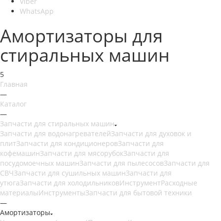
Viber
WhatsApp
Амортизаторы для
стиральных машин
5
Главная
—
Каталог
—
Запчасти для стиральных машин
Запчасти для водонагревателей
Запчасти для духовок и
плит
Запчасти для кондиционеров
Запчасти для
кофемашин
Запчасти для мясорубок
Запчасти для
посудомоечных машин
Запчасти для пылесосов
Запчасти для
СВЧ
Запчасти для сушильных машин
Запчасти для
утюга
Запчасти для холодильников
Инструмент
Расходные
материалы
Инструменты
Запчасти для бытовой техники
—
Амортизаторы