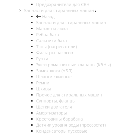
Предохранители для СВЧ
Запчасти для стиральных машин
Назад
Запчасти для стиральных машин
Манжеты люка
Ребра бака
Сальники бака
Тэны (нагреватели)
Фильтры насосов
Ручки
Электромагнитные клапаны (КЭНы)
Замок люка (УБЛ)
Шланги сливные
Ремни
Шкивы
Прочее для стиральных машин
Суппорты, фланцы
Щетки двигателя
Амортизаторы
Крестовины барабана
Датчик уровня воды (прессостат)
Конденсаторы пусковые