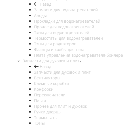
Назад
Запчасти для водонагревателей
Аноды
Прокладки для водонагревателей
Прочее для водонагревателей
Тэны для водонагревателей
Термостаты для водонагревателей
Тэны для радиаторов
Фланцы и колбы для тэна
Плата управления водонагревателя-бойлера
Запчасти для духовок и плит
Назад
Запчасти для духовок и плит
Вентиляторы
Клемные коробки
Конфорки
Переключатели
Петли
Прочее для плит и духовок
Ручки дверцы
Термостаты
ТЭНы