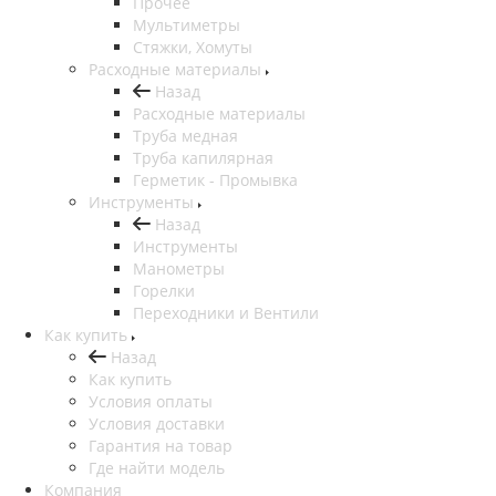
Прочее
Мультиметры
Стяжки, Хомуты
Расходные материалы
Назад
Расходные материалы
Труба медная
Труба капилярная
Герметик - Промывка
Инструменты
Назад
Инструменты
Манометры
Горелки
Переходники и Вентили
Как купить
Назад
Как купить
Условия оплаты
Условия доставки
Гарантия на товар
Где найти модель
Компания