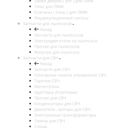
Замки дверей ( убл ) для ПММ
Тэны для ПММ
Клапаны ( Кэны ) для ПММ
Рециркуляционные насосы
Запчасти для пылесосов
Назад
Запчасти для пылесосов
Электродвигатели на пылесосы
Прочее для пылесосов
Фильтра для пылесоса
Запчасти для СВЧ
Назад
Запчасти для СВЧ
Сенсорные панели управления СВЧ
Тарелки СВЧ
Магнетроны
Адаптеры (Коуплеры)
Прочее для СВЧ
Конденсаторы для СВЧ
Двигатели , моторы для СВЧ
Электронные трансформаторы
Лампы для СВЧ
Слюда