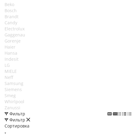
Beko
Bosch
Brandt
Candy
Electrolux
Gaggenau
Gorenje
Haier
Hansa
Indesit
LG
MIELE
Neff
Samsung
Siemens
Smeg
Whirlpool
Zanussi
Фильтр
Фильтр
Сортировка