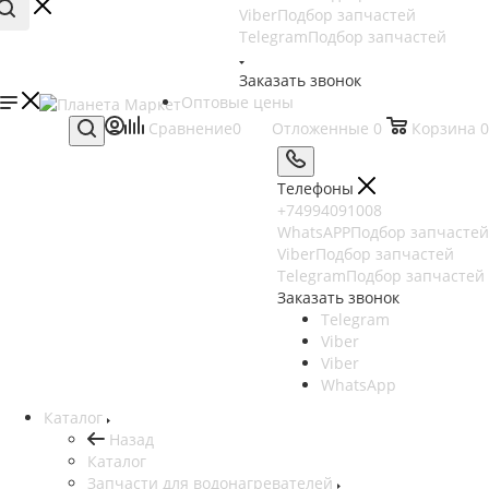
Viber
Подбор запчастей
Telegram
Подбор запчастей
Заказать звонок
Оптовые цены
Сравнение
0
Отложенные
0
Корзина
0
Телефоны
+74994091008
WhatsAPP
Подбор запчастей
Viber
Подбор запчастей
Telegram
Подбор запчастей
Заказать звонок
Telegram
Viber
Viber
WhatsApp
Каталог
Назад
Каталог
Запчасти для водонагревателей