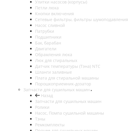
Улитки насосов (корпусы)
Петли люка
Кнопки включения
Сетевые фильтры, фильтры шумоподавления
Насос сливной
Патрубки
Подшипники
Бак, барабан
Двигатели
Обрамления люка
Люк для стиральных
Датчик температуры (Тэна) NTC
Шланги заливные
Плата для стиральной машины
Порошкоприемник-дозатор
Запчасти для сушильных машин
Назад
Запчасти для сушильных машин
Ролики
Насос, Помпа сушильной машины
Тэны
Ремкомплекты
Прочее для сушильных машин