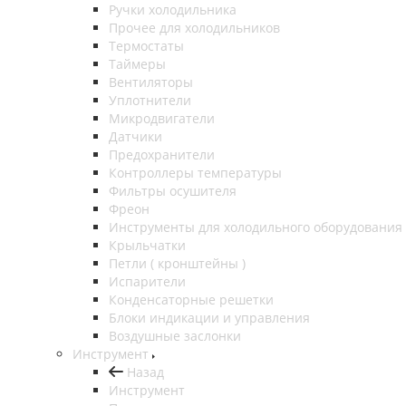
Ручки холодильника
Прочее для холодильников
Термостаты
Таймеры
Вентиляторы
Уплотнители
Микродвигатели
Датчики
Предохранители
Контроллеры температуры
Фильтры осушителя
Фреон
Инструменты для холодильного оборудования
Крыльчатки
Петли ( кронштейны )
Испарители
Конденсаторные решетки
Блоки индикации и управления
Воздушные заслонки
Инструмент
Назад
Инструмент