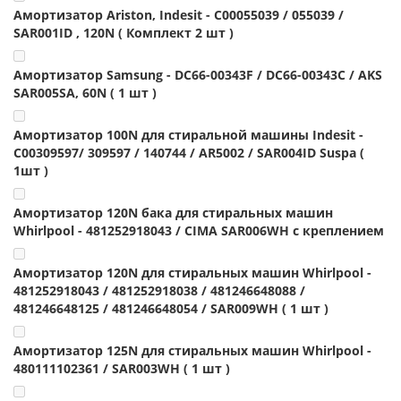
Амортизатор Ariston, Indesit - C00055039 / 055039 /
SAR001ID , 120N ( Комплект 2 шт )
Амортизатор Samsung - DC66-00343F / DC66-00343C / AKS
SAR005SA, 60N ( 1 шт )
Амортизатор 100N для стиральной машины Indesit -
C00309597/ 309597 / 140744 / AR5002 / SAR004ID Suspa (
1шт )
Амортизатор 120N бака для стиральных машин
Whirlpool - 481252918043 / CIMA SAR006WH с креплением
Амортизатор 120N для стиральных машин Whirlpool -
481252918043 / 481252918038 / 481246648088 /
481246648125 / 481246648054 / SAR009WH ( 1 шт )
Амортизатор 125N для стиральных машин Whirlpool -
480111102361 / SAR003WH ( 1 шт )