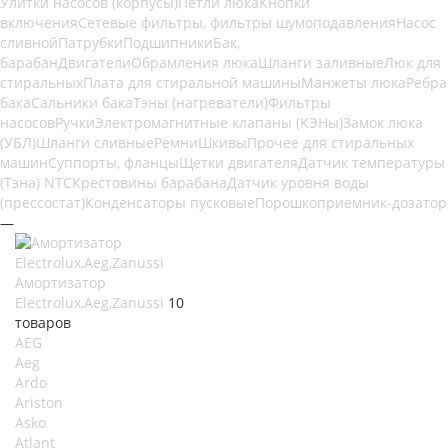
Улитки насосов (корпусы)
Петли люка
Кнопки
включения
Сетевые фильтры, фильтры шумоподавления
Насос
сливной
Патрубки
Подшипники
Бак,
барабан
Двигатели
Обрамления люка
Шланги заливные
Люк для
стиральных
Плата для стиральной машины
Манжеты люка
Ребра
бака
Сальники бака
Тэны (нагреватели)
Фильтры
насосов
Ручки
Электромагнитные клапаны (КЭНы)
Замок люка
(УБЛ)
Шланги сливные
Ремни
Шкивы
Прочее для стиральных
машин
Суппорты, фланцы
Щетки двигателя
Датчик температуры
(Тэна) NTC
Крестовины барабана
Датчик уровня воды
(прессостат)
Конденсаторы пусковые
Порошкоприемник-дозатор
—
Амортизатор
Electrolux,Aeg,Zanussi
10
товаров
AEG
Aeg
Ardo
Ariston
Asko
Atlant