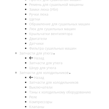
Ремень для сушильной машины
Замки люка (Убл)
Ручки люка
Щетки
Обрамление для сушильных машин
Люк для сушильных машин
Крыльчатки вентилятора
Двигатели
Датчики
Фильтра сушильных машин
Запчасти для утюга
Назад
Запчасти для утюга
Шнур для утюга
Запчасти для холодильников
Назад
Запчасти для холодильников
Выключатели
Тэны к холодильному оборудованию
Реле
Компрессоры
Клапаны