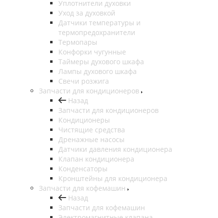
Уплотнители духовки
Уход за духовкой
Датчики температуры и
термопредохранители
Термопары
Конфорки чугунные
Таймеры духового шкафа
Лампы духового шкафа
Свечи розжига
Запчасти для кондиционеров
Назад
Запчасти для кондиционеров
Кондиционеры
Чистящие средства
Дренажные насосы
Датчики давления кондиционера
Клапан кондиционера
Конденсаторы
Кронштейны для кондиционера
Запчасти для кофемашин
Назад
Запчасти для кофемашин
Электромагнитные клапана