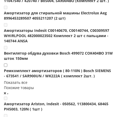
11047540 / 420740 / Bo5004, SAR004BO (Комплект 2 шт. )
Амортизатор для стиральной машины Electrolux Aeg
8996453289507 4055211207 (2 шт)
Амортизаторы Indesit C00140670, C00140744, C00309597
WHIRLPOOL 482000023502 Комплект 2 шт с пальцами -
140744 ANSA
Вентилятор обдува духовки Bosch 499072 COK404BO 31W
шток 150мм
Ремкомплект амортизаторов ( 80-110N ) Bosch SIEMENS
- 673541 / SAR900UN / WK222A ( комплект 2шт. )
Показать все
Похожие товары
Амортизатор Ariston, Indesit - 050562, 113800434, 68465
PH5003, 120N ( 1шт )