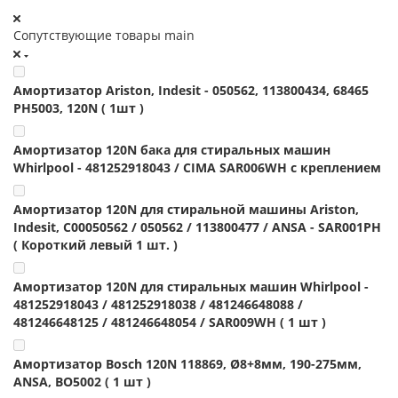
Сопутствующие товары main
Амортизатор Ariston, Indesit - 050562, 113800434, 68465
PH5003, 120N ( 1шт )
Амортизатор 120N бака для стиральных машин
Whirlpool - 481252918043 / CIMA SAR006WH с креплением
Амортизатор 120N для стиральной машины Ariston,
Indesit, C00050562 / 050562 / 113800477 / ANSA - SAR001PH
( Короткий левый 1 шт. )
Амортизатор 120N для стиральных машин Whirlpool -
481252918043 / 481252918038 / 481246648088 /
481246648125 / 481246648054 / SAR009WH ( 1 шт )
Амортизатор Bosch 120N 118869, Ø8+8мм, 190-275мм,
ANSA, BO5002 ( 1 шт )