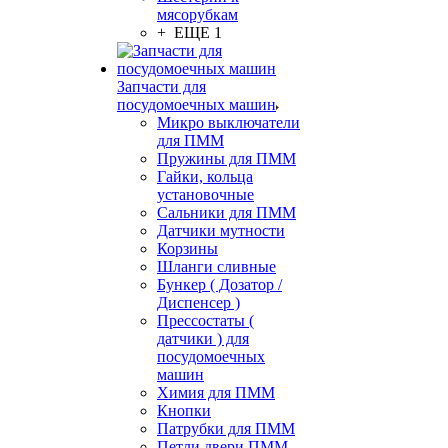
мясорубкам
+ ЕЩЕ 1
Запчасти для
посудомоечных машин
Микро выключатели
для ПММ
Пружины для ПММ
Гайки, кольца
установочные
Сальники для ПММ
Датчики мутности
Корзины
Шланги сливные
Бункер ( Дозатор /
Диспенсер )
Прессостаты (
датчики ) для
посудомоечных
машин
Химия для ПММ
Кнопки
Патрубки для ПММ
Петли двери ПММ