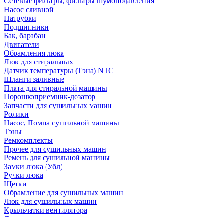
Сетевые фильтры, фильтры шумоподавления
Насос сливной
Патрубки
Подшипники
Бак, барабан
Двигатели
Обрамления люка
Люк для стиральных
Датчик температуры (Тэна) NTC
Шланги заливные
Плата для стиральной машины
Порошкоприемник-дозатор
Запчасти для сушильных машин
Ролики
Насос, Помпа сушильной машины
Тэны
Ремкомплекты
Прочее для сушильных машин
Ремень для сушильной машины
Замки люка (Убл)
Ручки люка
Щетки
Обрамление для сушильных машин
Люк для сушильных машин
Крыльчатки вентилятора