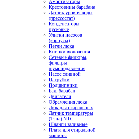
Амортизаторы
Крестовины барабана
Датчик уровня воды
(прессостат)
Конденсаторы
пусковые
Улитки насосов
(корпусы)
Петли люка
Кнопки включения
Сетевые фильтры,
фильтры
шумоподавления
Насос сливной
Патрубки
Подшипники
Бак, барабан
Двигатели
Обрамления люка
Люк для стиральных
Датчик температуры
(Тэна) NTC
Шланги заливные
Плата для стиральной
машины