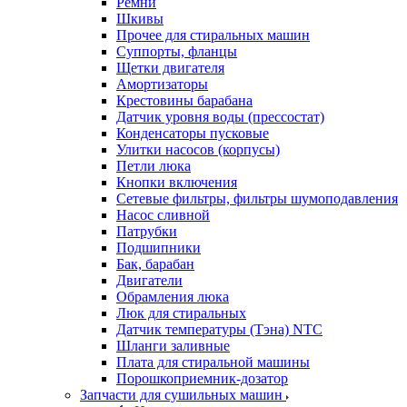
Ремни
Шкивы
Прочее для стиральных машин
Суппорты, фланцы
Щетки двигателя
Амортизаторы
Крестовины барабана
Датчик уровня воды (прессостат)
Конденсаторы пусковые
Улитки насосов (корпусы)
Петли люка
Кнопки включения
Сетевые фильтры, фильтры шумоподавления
Насос сливной
Патрубки
Подшипники
Бак, барабан
Двигатели
Обрамления люка
Люк для стиральных
Датчик температуры (Тэна) NTC
Шланги заливные
Плата для стиральной машины
Порошкоприемник-дозатор
Запчасти для сушильных машин