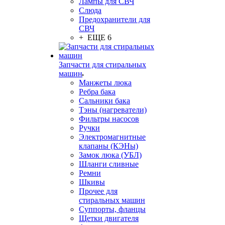
Лампы для СВЧ
Слюда
Предохранители для
СВЧ
+ ЕЩЕ 6
Запчасти для стиральных
машин
Манжеты люка
Ребра бака
Сальники бака
Тэны (нагреватели)
Фильтры насосов
Ручки
Электромагнитные
клапаны (КЭНы)
Замок люка (УБЛ)
Шланги сливные
Ремни
Шкивы
Прочее для
стиральных машин
Суппорты, фланцы
Щетки двигателя