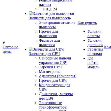
Рециркуляционные
насосы
+ ЕЩЕ 24
Запчасти для пылесосов
Электродвигатели на
Как купить
пылесосы
Прочее для
Условия
пылесосов
оплаты
Фильтра для
Условия
пылесоса
доставки
Оптовые
Ком
Гарантия
цены
Запчасти для СВЧ
на товар
Сенсорные панели
Где
управления СВЧ
найти
Тарелки СВЧ
модель
Магнетроны
Адаптеры (Коуплеры)
Прочее для СВЧ
Конденсаторы для
СВЧ
Двигатели , моторы
для СВЧ
Электронные
трансформаторы