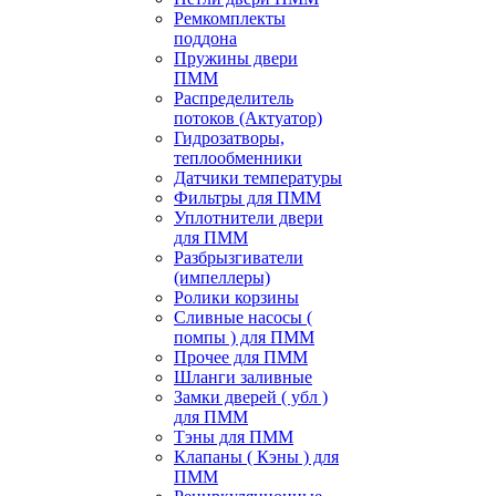
Ремкомплекты
поддона
Пружины двери
ПММ
Распределитель
потоков (Актуатор)
Гидрозатворы,
теплообменники
Датчики температуры
Фильтры для ПММ
Уплотнители двери
для ПММ
Разбрызгиватели
(импеллеры)
Ролики корзины
Сливные насосы (
помпы ) для ПММ
Прочее для ПММ
Шланги заливные
Замки дверей ( убл )
для ПММ
Тэны для ПММ
Клапаны ( Кэны ) для
ПММ