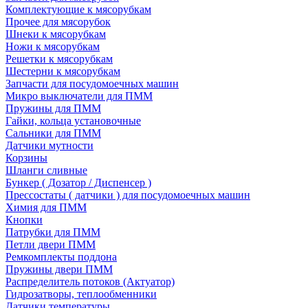
Комплектующие к мясорубкам
Прочее для мясорубок
Шнеки к мясорубкам
Ножи к мясорубкам
Решетки к мясорубкам
Шестерни к мясорубкам
Запчасти для посудомоечных машин
Микро выключатели для ПММ
Пружины для ПММ
Гайки, кольца установочные
Сальники для ПММ
Датчики мутности
Корзины
Шланги сливные
Бункер ( Дозатор / Диспенсер )
Прессостаты ( датчики ) для посудомоечных машин
Химия для ПММ
Кнопки
Патрубки для ПММ
Петли двери ПММ
Ремкомплекты поддона
Пружины двери ПММ
Распределитель потоков (Актуатор)
Гидрозатворы, теплообменники
Датчики температуры