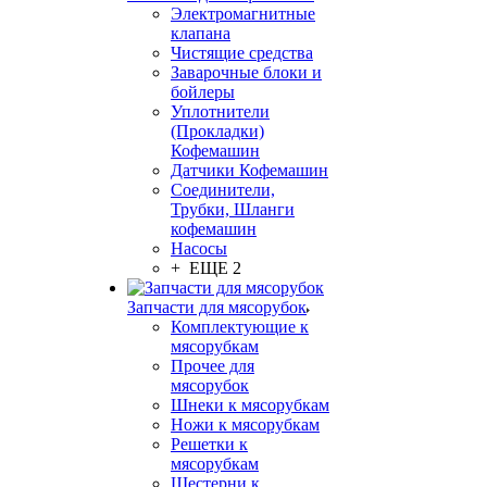
Электромагнитные
клапана
Чистящие средства
Заварочные блоки и
бойлеры
Уплотнители
(Прокладки)
Кофемашин
Датчики Кофемашин
Соединители,
Трубки, Шланги
кофемашин
Насосы
+ ЕЩЕ 2
Запчасти для мясорубок
Комплектующие к
мясорубкам
Прочее для
мясорубок
Шнеки к мясорубкам
Ножи к мясорубкам
Решетки к
мясорубкам
Шестерни к