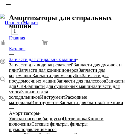
Амортизаторы для стиральных
машин
1
Главная
0
0
0
—
Каталог
—
Запчасти для стиральных машин
Запчасти для водонагревателей
Запчасти для духовок и
плит
Запчасти для кондиционеров
Запчасти для
кофемашин
Запчасти для мясорубок
Запчасти для
посудомоечных машин
Запчасти для пылесосов
Запчасти
для СВЧ
Запчасти для сушильных машин
Запчасти для
утюга
Запчасти для
холодильников
Инструмент
Расходные
материалы
Инструменты
Запчасти для бытовой техники
—
Амортизаторы
Улитки насосов (корпусы)
Петли люка
Кнопки
включения
Сетевые фильтры, фильтры
шумоподавления
Насос