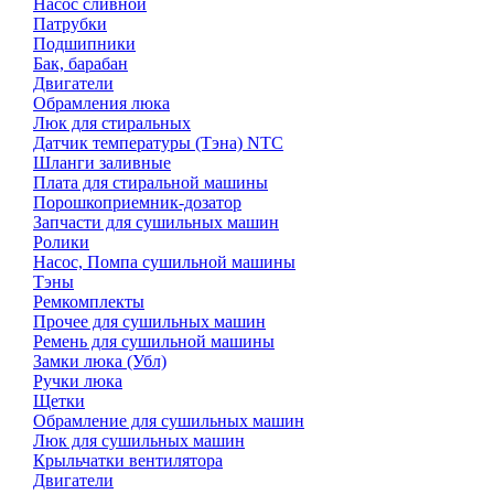
Насос сливной
Патрубки
Подшипники
Бак, барабан
Двигатели
Обрамления люка
Люк для стиральных
Датчик температуры (Тэна) NTC
Шланги заливные
Плата для стиральной машины
Порошкоприемник-дозатор
Запчасти для сушильных машин
Ролики
Насос, Помпа сушильной машины
Тэны
Ремкомплекты
Прочее для сушильных машин
Ремень для сушильной машины
Замки люка (Убл)
Ручки люка
Щетки
Обрамление для сушильных машин
Люк для сушильных машин
Крыльчатки вентилятора
Двигатели