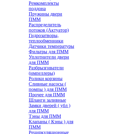
Ремкомплекты
поддона
Пружины двери
ПММ
Распределитель
потоков (Актуатор)
Гидрозатворы,
теплообменники
Датчики температуры
Фильтры для ПММ
Уплотнители двери
для ПММ
Разбрызгиватели
(импеллеры)
Ролики корзины
Сливные насосы (
помпы ) для ПММ
Прочее для ПММ
Шланги заливные
Замки дверей ( убл )
для ПММ
Тэны для ПММ
Клапаны ( Кэны ) для
ПММ
Рециркуляционные