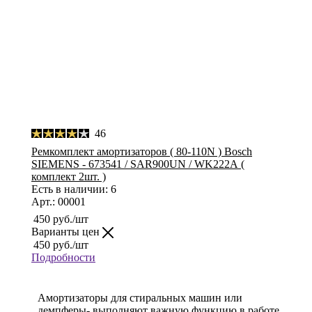
46
Ремкомплект амортизаторов ( 80-110N ) Bosch
SIEMENS - 673541 / SAR900UN / WK222A (
комплект 2шт. )
Есть в наличии: 6
Арт.: 00001
450
руб.
/шт
Варианты цен
450
руб.
/шт
Подробности
Амортизаторы для стиральных машин или
демпферы- выполняют важную функцию в работе