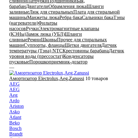
сливной
Патрубки
Подшипники
Бак,
барабан
Двигатели
Обрамления люка
Шланги
заливные
Люк для стиральных
Плата для стиральной
машины
Манжеты люка
Ребра бака
Сальники бака
Тэны
(нагреватели)
Фильтры
насосов
Ручки
Электромагнитные клапаны
(КЭНы)
Замок люка (УБЛ)
Шланги
сливные
Ремни
Шкивы
Прочее для стиральных
машин
Суппорты, фланцы
Щетки двигателя
Датчик
температуры (Тэна) NTC
Крестовины барабана
Датчик
уровня воды (прессостат)
Конденсаторы
пусковые
Порошкоприемник-дозатор
—
Амортизатор Electrolux,Aeg,Zanussi
10 товаров
AEG
AEG
Aeg
Ardo
Ariston
Asko
Atlant
Beko
Bosch
Brandt