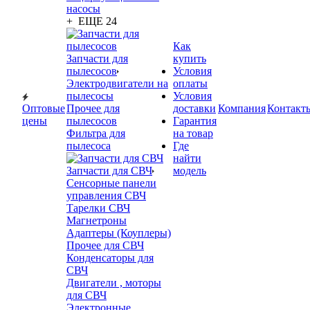
насосы
+ ЕЩЕ 24
Как
Запчасти для
купить
пылесосов
Условия
Электродвигатели на
оплаты
пылесосы
Условия
Оптовые
Прочее для
доставки
Компания
Контакт
цены
пылесосов
Гарантия
Фильтра для
на товар
пылесоса
Где
найти
Запчасти для СВЧ
модель
Сенсорные панели
управления СВЧ
Тарелки СВЧ
Магнетроны
Адаптеры (Коуплеры)
Прочее для СВЧ
Конденсаторы для
СВЧ
Двигатели , моторы
для СВЧ
Электронные