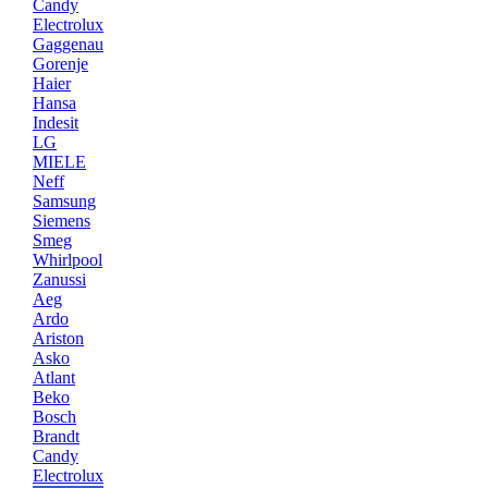
Candy
Electrolux
Gaggenau
Gorenje
Haier
Hansa
Indesit
LG
MIELE
Neff
Samsung
Siemens
Smeg
Whirlpool
Zanussi
Aeg
Ardo
Ariston
Asko
Atlant
Beko
Bosch
Brandt
Candy
Electrolux