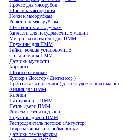
Прочее для мясорубок
Шнеки к мясорубкам
Ножи к мясорубкам
Решетки к мясорубкам
Шестерни к мясорубкам
Запчасти для посудомоечных машин
Микро выключатели для ПММ
Пружины для ПММ
Гайки, кольца установочные
Сальники для ПММ
Датчики мутности
Корзины
Шланги сливные
Бункер ( Дозатор / Диспенсер )
Прессостаты ( датчики ) для посудомоечных машин
Химия для ПММ
Кнопки
Патрубки для ПММ
Петли двери ПММ
Ремкомплекты поддона
Пружины двери ПММ
Распределитель потоков (Актуатор)
Гидрозатворы, теплообменники
Датчики температуры
Фильтры для ПММ