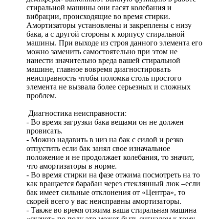
стиральной машины они гасят колебания и
вибрации, происходящие во время стирки.
Амортизаторы установлены и закреплены с низу
бака, а с другой стороны к корпусу стиральной
машины. При выходе из строя данного элемента его
можно заменить самостоятельно при этом не
нанести значительно вреда вашей стиральной
машине, главное вовремя диагностировать
неисправность чтобы поломка столь простого
элемента не вызвала более серьезных и сложных
проблем.
Диагностика неисправности:
- Во время загрузки бака вещами он не должен
провисать.
- Можно надавить в низ на бак с силой и резко
отпустить если бак занял свое изначальное
положение и не продолжает колебания, то значит,
что амортизаторы в норме.
- Во время стирки на фазе отжима посмотреть на то
как вращается барабан через стеклянный люк –если
бак имеет сильные отклонения от «Центра», то
скорей всего у вас неисправны амортизаторы.
- Также во время отжима ваша стиральная машина
«скачет» по полу это может быть сигналом к тому