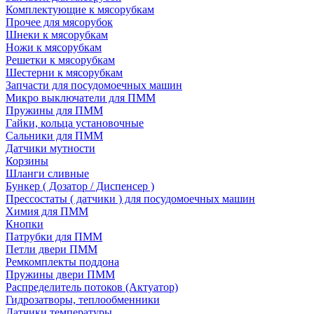
Комплектующие к мясорубкам
Прочее для мясорубок
Шнеки к мясорубкам
Ножи к мясорубкам
Решетки к мясорубкам
Шестерни к мясорубкам
Запчасти для посудомоечных машин
Микро выключатели для ПММ
Пружины для ПММ
Гайки, кольца установочные
Сальники для ПММ
Датчики мутности
Корзины
Шланги сливные
Бункер ( Дозатор / Диспенсер )
Прессостаты ( датчики ) для посудомоечных машин
Химия для ПММ
Кнопки
Патрубки для ПММ
Петли двери ПММ
Ремкомплекты поддона
Пружины двери ПММ
Распределитель потоков (Актуатор)
Гидрозатворы, теплообменники
Датчики температуры