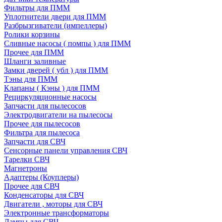
Фильтры для ПММ
Уплотнители двери для ПММ
Разбрызгиватели (импеллеры)
Ролики корзины
Сливные насосы ( помпы ) для ПММ
Прочее для ПММ
Шланги заливные
Замки дверей ( убл ) для ПММ
Тэны для ПММ
Клапаны ( Кэны ) для ПММ
Рециркуляционные насосы
Запчасти для пылесосов
Электродвигатели на пылесосы
Прочее для пылесосов
Фильтра для пылесоса
Запчасти для СВЧ
Сенсорные панели управления СВЧ
Тарелки СВЧ
Магнетроны
Адаптеры (Коуплеры)
Прочее для СВЧ
Конденсаторы для СВЧ
Двигатели , моторы для СВЧ
Электронные трансформаторы
Лампы для СВЧ