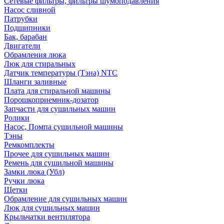
Сетевые фильтры, фильтры шумоподавления
Насос сливной
Патрубки
Подшипники
Бак, барабан
Двигатели
Обрамления люка
Люк для стиральных
Датчик температуры (Тэна) NTC
Шланги заливные
Плата для стиральной машины
Порошкоприемник-дозатор
Запчасти для сушильных машин
Ролики
Насос, Помпа сушильной машины
Тэны
Ремкомплекты
Прочее для сушильных машин
Ремень для сушильной машины
Замки люка (Убл)
Ручки люка
Щетки
Обрамление для сушильных машин
Люк для сушильных машин
Крыльчатки вентилятора