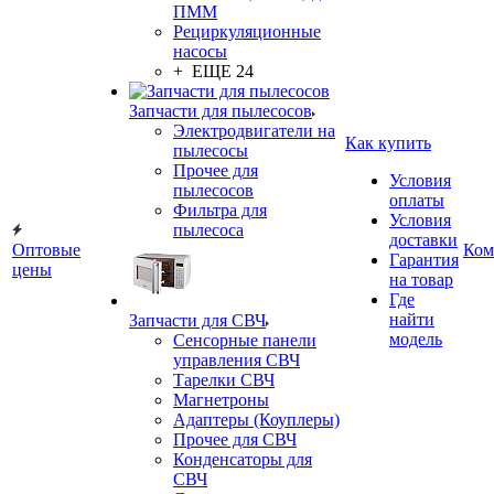
ПММ
Рециркуляционные
насосы
+ ЕЩЕ 24
Запчасти для пылесосов
Электродвигатели на
Как купить
пылесосы
Прочее для
Условия
пылесосов
оплаты
Фильтра для
Условия
пылесоса
доставки
Оптовые
Ком
Гарантия
цены
на товар
Где
найти
Запчасти для СВЧ
модель
Сенсорные панели
управления СВЧ
Тарелки СВЧ
Магнетроны
Адаптеры (Коуплеры)
Прочее для СВЧ
Конденсаторы для
СВЧ