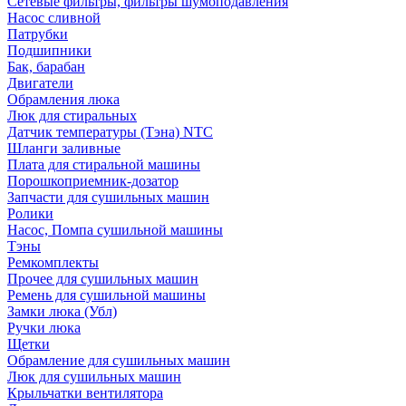
Сетевые фильтры, фильтры шумоподавления
Насос сливной
Патрубки
Подшипники
Бак, барабан
Двигатели
Обрамления люка
Люк для стиральных
Датчик температуры (Тэна) NTC
Шланги заливные
Плата для стиральной машины
Порошкоприемник-дозатор
Запчасти для сушильных машин
Ролики
Насос, Помпа сушильной машины
Тэны
Ремкомплекты
Прочее для сушильных машин
Ремень для сушильной машины
Замки люка (Убл)
Ручки люка
Щетки
Обрамление для сушильных машин
Люк для сушильных машин
Крыльчатки вентилятора