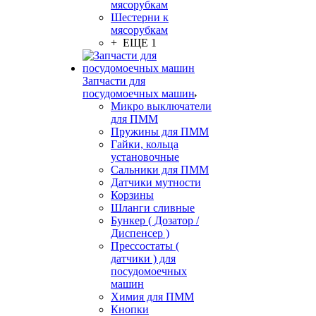
мясорубкам
Шестерни к
мясорубкам
+ ЕЩЕ 1
Запчасти для
посудомоечных машин
Микро выключатели
для ПММ
Пружины для ПММ
Гайки, кольца
установочные
Сальники для ПММ
Датчики мутности
Корзины
Шланги сливные
Бункер ( Дозатор /
Диспенсер )
Прессостаты (
датчики ) для
посудомоечных
машин
Химия для ПММ
Кнопки