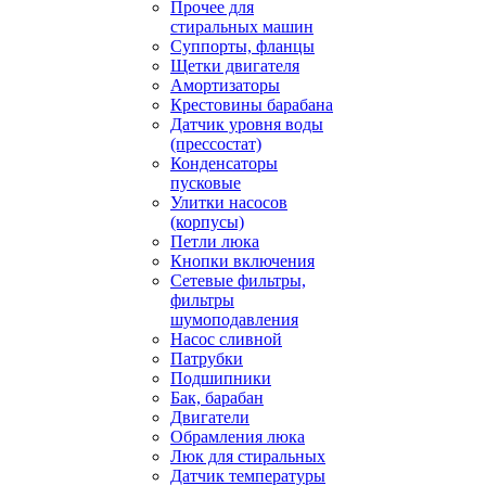
Прочее для
стиральных машин
Суппорты, фланцы
Щетки двигателя
Амортизаторы
Крестовины барабана
Датчик уровня воды
(прессостат)
Конденсаторы
пусковые
Улитки насосов
(корпусы)
Петли люка
Кнопки включения
Сетевые фильтры,
фильтры
шумоподавления
Насос сливной
Патрубки
Подшипники
Бак, барабан
Двигатели
Обрамления люка
Люк для стиральных
Датчик температуры