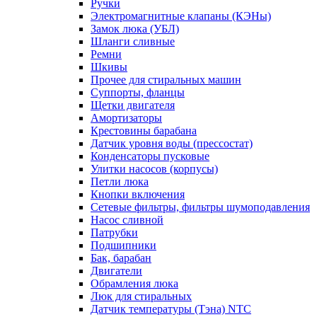
Ручки
Электромагнитные клапаны (КЭНы)
Замок люка (УБЛ)
Шланги сливные
Ремни
Шкивы
Прочее для стиральных машин
Суппорты, фланцы
Щетки двигателя
Амортизаторы
Крестовины барабана
Датчик уровня воды (прессостат)
Конденсаторы пусковые
Улитки насосов (корпусы)
Петли люка
Кнопки включения
Сетевые фильтры, фильтры шумоподавления
Насос сливной
Патрубки
Подшипники
Бак, барабан
Двигатели
Обрамления люка
Люк для стиральных
Датчик температуры (Тэна) NTC