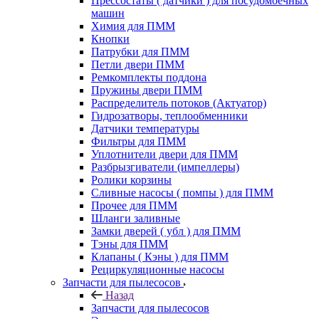
Прессостаты ( датчики ) для посудомоечных
машин
Химия для ПММ
Кнопки
Патрубки для ПММ
Петли двери ПММ
Ремкомплекты поддона
Пружины двери ПММ
Распределитель потоков (Актуатор)
Гидрозатворы, теплообменники
Датчики температуры
Фильтры для ПММ
Уплотнители двери для ПММ
Разбрызгиватели (импеллеры)
Ролики корзины
Сливные насосы ( помпы ) для ПММ
Прочее для ПММ
Шланги заливные
Замки дверей ( убл ) для ПММ
Тэны для ПММ
Клапаны ( Кэны ) для ПММ
Рециркуляционные насосы
Запчасти для пылесосов
Назад
Запчасти для пылесосов