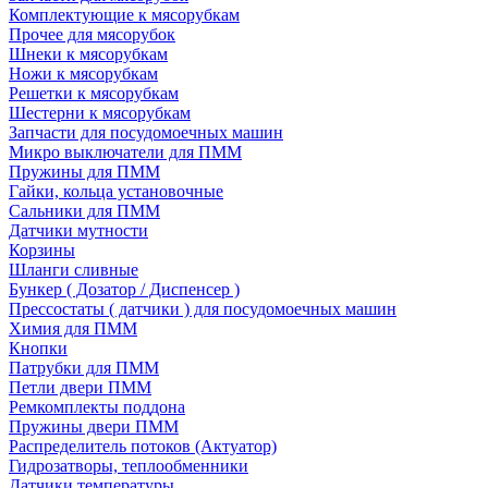
Комплектующие к мясорубкам
Прочее для мясорубок
Шнеки к мясорубкам
Ножи к мясорубкам
Решетки к мясорубкам
Шестерни к мясорубкам
Запчасти для посудомоечных машин
Микро выключатели для ПММ
Пружины для ПММ
Гайки, кольца установочные
Сальники для ПММ
Датчики мутности
Корзины
Шланги сливные
Бункер ( Дозатор / Диспенсер )
Прессостаты ( датчики ) для посудомоечных машин
Химия для ПММ
Кнопки
Патрубки для ПММ
Петли двери ПММ
Ремкомплекты поддона
Пружины двери ПММ
Распределитель потоков (Актуатор)
Гидрозатворы, теплообменники
Датчики температуры