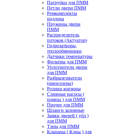
Патрубки для ПММ
Петли двери ПММ
Ремкомплекты
поддона
Пружины двери
ПММ
Распределитель
потоков (Актуатор)
Гидрозатворы,
теплообменники
Датчики температуры
Фильтры для ПММ
Уплотнители двери
для ПММ
Разбрызгиватели
(импеллеры)
Ролики корзины
Сливные насосы (
помпы ) для ПММ
Прочее для ПММ
Шланги заливные
Замки дверей ( убл )
для ПММ
Тэны для ПММ
Клапаны ( Кэны ) для