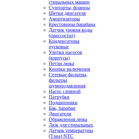
стиральных машин
Суппорты, фланцы
Щетки двигателя
Амортизаторы
Крестовины барабана
Датчик уровня воды
(прессостат)
Конденсаторы
пусковые
Улитки насосов
(корпусы)
Петли люка
Кнопки включения
Сетевые фильтры,
фильтры
шумоподавления
Насос сливной
Патрубки
Подшипники
Бак, барабан
Двигатели
Обрамления люка
Люк для стиральных
Датчик температуры
(Тэна) NTC