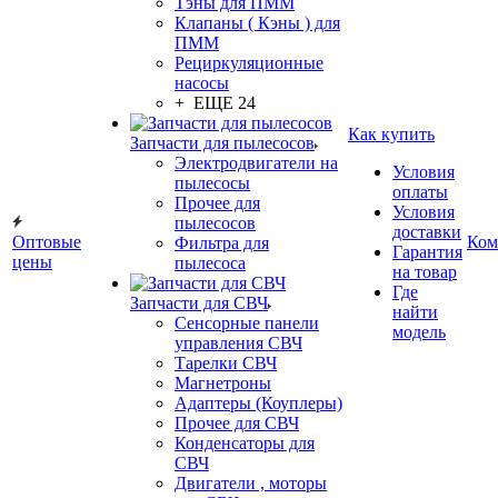
Тэны для ПММ
Клапаны ( Кэны ) для
ПММ
Рециркуляционные
насосы
+ ЕЩЕ 24
Как купить
Запчасти для пылесосов
Электродвигатели на
Условия
пылесосы
оплаты
Прочее для
Условия
пылесосов
доставки
Оптовые
Ком
Фильтра для
Гарантия
цены
пылесоса
на товар
Где
Запчасти для СВЧ
найти
Сенсорные панели
модель
управления СВЧ
Тарелки СВЧ
Магнетроны
Адаптеры (Коуплеры)
Прочее для СВЧ
Конденсаторы для
СВЧ
Двигатели , моторы