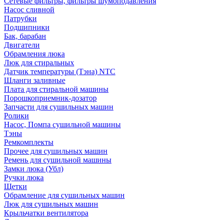
Сетевые фильтры, фильтры шумоподавления
Насос сливной
Патрубки
Подшипники
Бак, барабан
Двигатели
Обрамления люка
Люк для стиральных
Датчик температуры (Тэна) NTC
Шланги заливные
Плата для стиральной машины
Порошкоприемник-дозатор
Запчасти для сушильных машин
Ролики
Насос, Помпа сушильной машины
Тэны
Ремкомплекты
Прочее для сушильных машин
Ремень для сушильной машины
Замки люка (Убл)
Ручки люка
Щетки
Обрамление для сушильных машин
Люк для сушильных машин
Крыльчатки вентилятора