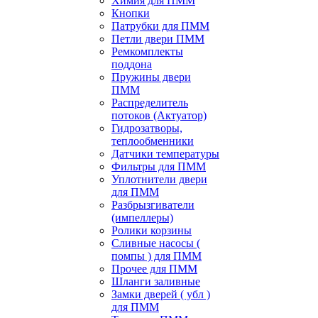
Химия для ПММ
Кнопки
Патрубки для ПММ
Петли двери ПММ
Ремкомплекты
поддона
Пружины двери
ПММ
Распределитель
потоков (Актуатор)
Гидрозатворы,
теплообменники
Датчики температуры
Фильтры для ПММ
Уплотнители двери
для ПММ
Разбрызгиватели
(импеллеры)
Ролики корзины
Сливные насосы (
помпы ) для ПММ
Прочее для ПММ
Шланги заливные
Замки дверей ( убл )
для ПММ