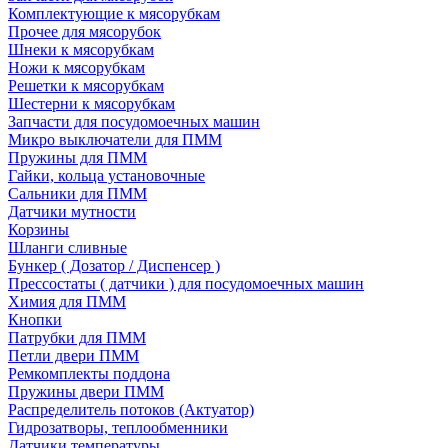
Комплектующие к мясорубкам
Прочее для мясорубок
Шнеки к мясорубкам
Ножи к мясорубкам
Решетки к мясорубкам
Шестерни к мясорубкам
Запчасти для посудомоечных машин
Микро выключатели для ПММ
Пружины для ПММ
Гайки, кольца установочные
Сальники для ПММ
Датчики мутности
Корзины
Шланги сливные
Бункер ( Дозатор / Диспенсер )
Прессостаты ( датчики ) для посудомоечных машин
Химия для ПММ
Кнопки
Патрубки для ПММ
Петли двери ПММ
Ремкомплекты поддона
Пружины двери ПММ
Распределитель потоков (Актуатор)
Гидрозатворы, теплообменники
Датчики температуры