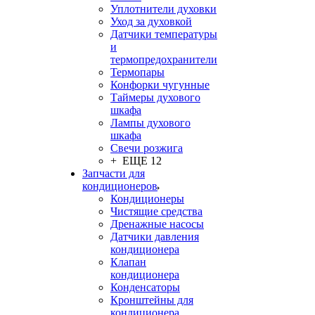
Уплотнители духовки
Уход за духовкой
Датчики температуры
и
термопредохранители
Термопары
Конфорки чугунные
Таймеры духового
шкафа
Лампы духового
шкафа
Свечи розжига
+ ЕЩЕ 12
Запчасти для
кондиционеров
Кондиционеры
Чистящие средства
Дренажные насосы
Датчики давления
кондиционера
Клапан
кондиционера
Конденсаторы
Кронштейны для
кондиционера