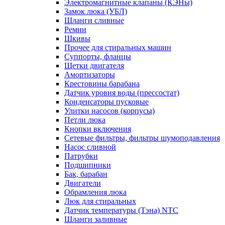
Электромагнитные клапаны (КЭНы)
Замок люка (УБЛ)
Шланги сливные
Ремни
Шкивы
Прочее для стиральных машин
Суппорты, фланцы
Щетки двигателя
Амортизаторы
Крестовины барабана
Датчик уровня воды (прессостат)
Конденсаторы пусковые
Улитки насосов (корпусы)
Петли люка
Кнопки включения
Сетевые фильтры, фильтры шумоподавления
Насос сливной
Патрубки
Подшипники
Бак, барабан
Двигатели
Обрамления люка
Люк для стиральных
Датчик температуры (Тэна) NTC
Шланги заливные