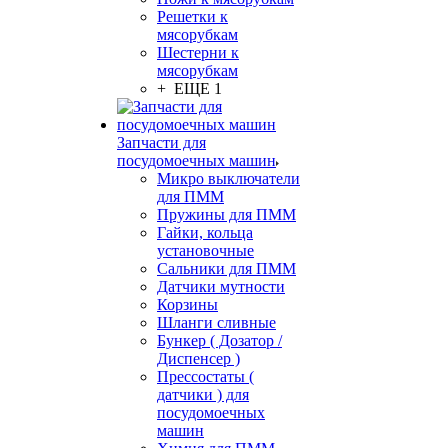
Решетки к
мясорубкам
Шестерни к
мясорубкам
+ ЕЩЕ 1
Запчасти для
посудомоечных машин
Микро выключатели
для ПММ
Пружины для ПММ
Гайки, кольца
установочные
Сальники для ПММ
Датчики мутности
Корзины
Шланги сливные
Бункер ( Дозатор /
Диспенсер )
Прессостаты (
датчики ) для
посудомоечных
машин