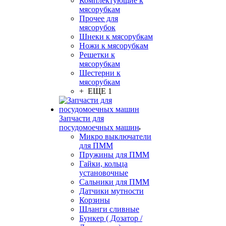
Комплектующие к
мясорубкам
Прочее для
мясорубок
Шнеки к мясорубкам
Ножи к мясорубкам
Решетки к
мясорубкам
Шестерни к
мясорубкам
+ ЕЩЕ 1
Запчасти для
посудомоечных машин
Микро выключатели
для ПММ
Пружины для ПММ
Гайки, кольца
установочные
Сальники для ПММ
Датчики мутности
Корзины
Шланги сливные
Бункер ( Дозатор /