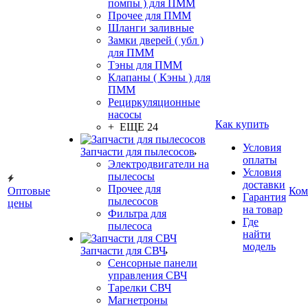
помпы ) для ПММ
Прочее для ПММ
Шланги заливные
Замки дверей ( убл )
для ПММ
Тэны для ПММ
Клапаны ( Кэны ) для
ПММ
Рециркуляционные
насосы
Как купить
+ ЕЩЕ 24
Условия
Запчасти для пылесосов
оплаты
Электродвигатели на
Условия
пылесосы
доставки
Прочее для
Оптовые
Ком
Гарантия
пылесосов
цены
на товар
Фильтра для
Где
пылесоса
найти
модель
Запчасти для СВЧ
Сенсорные панели
управления СВЧ
Тарелки СВЧ
Магнетроны