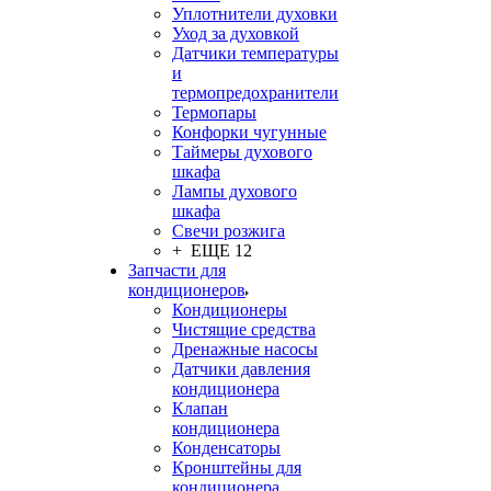
Уплотнители духовки
Уход за духовкой
Датчики температуры
и
термопредохранители
Термопары
Конфорки чугунные
Таймеры духового
шкафа
Лампы духового
шкафа
Свечи розжига
+ ЕЩЕ 12
Запчасти для
кондиционеров
Кондиционеры
Чистящие средства
Дренажные насосы
Датчики давления
кондиционера
Клапан
кондиционера
Конденсаторы
Кронштейны для
кондиционера