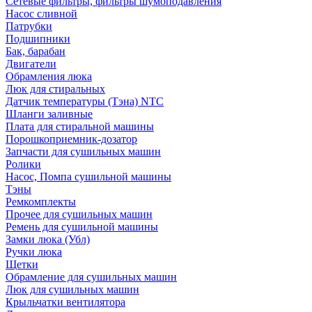
Сетевые фильтры, фильтры шумоподавления
Насос сливной
Патрубки
Подшипники
Бак, барабан
Двигатели
Обрамления люка
Люк для стиральных
Датчик температуры (Тэна) NTC
Шланги заливные
Плата для стиральной машины
Порошкоприемник-дозатор
Запчасти для сушильных машин
Ролики
Насос, Помпа сушильной машины
Тэны
Ремкомплекты
Прочее для сушильных машин
Ремень для сушильной машины
Замки люка (Убл)
Ручки люка
Щетки
Обрамление для сушильных машин
Люк для сушильных машин
Крыльчатки вентилятора