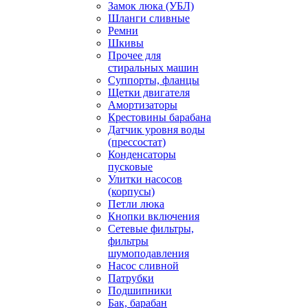
Замок люка (УБЛ)
Шланги сливные
Ремни
Шкивы
Прочее для
стиральных машин
Суппорты, фланцы
Щетки двигателя
Амортизаторы
Крестовины барабана
Датчик уровня воды
(прессостат)
Конденсаторы
пусковые
Улитки насосов
(корпусы)
Петли люка
Кнопки включения
Сетевые фильтры,
фильтры
шумоподавления
Насос сливной
Патрубки
Подшипники
Бак, барабан