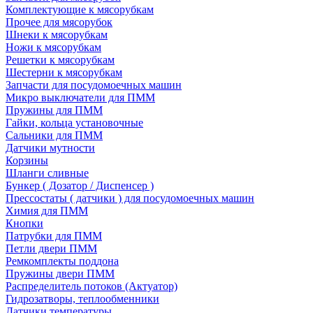
Комплектующие к мясорубкам
Прочее для мясорубок
Шнеки к мясорубкам
Ножи к мясорубкам
Решетки к мясорубкам
Шестерни к мясорубкам
Запчасти для посудомоечных машин
Микро выключатели для ПММ
Пружины для ПММ
Гайки, кольца установочные
Сальники для ПММ
Датчики мутности
Корзины
Шланги сливные
Бункер ( Дозатор / Диспенсер )
Прессостаты ( датчики ) для посудомоечных машин
Химия для ПММ
Кнопки
Патрубки для ПММ
Петли двери ПММ
Ремкомплекты поддона
Пружины двери ПММ
Распределитель потоков (Актуатор)
Гидрозатворы, теплообменники
Датчики температуры