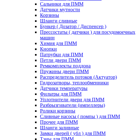
Сальники для ПММ
Датчики мутности
Корзины
Шланги сливные
Бункер ( Дозатор / Диспенсер )
Прессостаты ( датчики ) для посудомоечных
машин
Химия для ПММ
Кнопки
Патрубки для ПММ
Петли двери ПММ
Ремкомплекты поддона
Пружины двери ПММ
Распределитель потоков (Актуатор)
Гидрозатворы, теплообменники
Датчики температуры
Фильтры для ПММ
Уплотнители двери для ПММ
Разбрызгиватели (импеллеры)
Ролики корзины
Сливные насосы ( помпы ) для ПММ
Прочее для ПММ
Шланги заливные
Замки дверей ( убл ) для ПММ
Тэны для ПММ