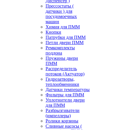
Диспенсер )
Прессостаты (
датчики ) для
посудомоечных
машин
Химия для ПММ
Кнопки
Патрубки для ПММ
Петли двери ПММ
Ремкомплекты
поддона
Пружины двери
ПММ
Распределитель
потоков (Актуатор)
Гидрозатворы,
теплообменники
Датчики температуры
Фильтры для ПММ
Уплотнители двери
для ПММ
Разбрызгиватели
(импеллеры)
Ролики корзины
Сливные насосы (