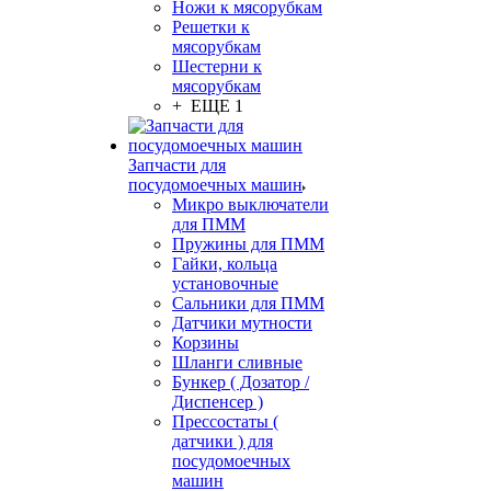
Ножи к мясорубкам
Решетки к
мясорубкам
Шестерни к
мясорубкам
+ ЕЩЕ 1
Запчасти для
посудомоечных машин
Микро выключатели
для ПММ
Пружины для ПММ
Гайки, кольца
установочные
Сальники для ПММ
Датчики мутности
Корзины
Шланги сливные
Бункер ( Дозатор /
Диспенсер )
Прессостаты (
датчики ) для
посудомоечных
машин