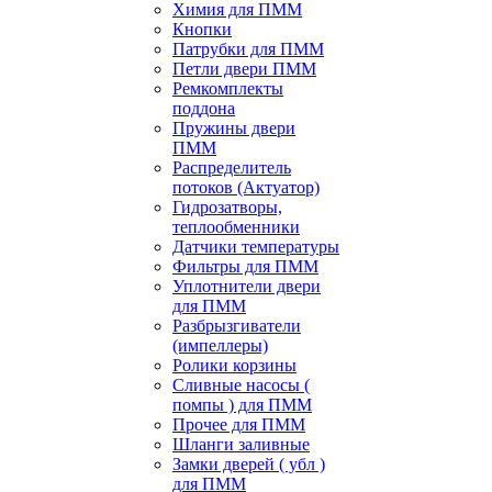
Химия для ПММ
Кнопки
Патрубки для ПММ
Петли двери ПММ
Ремкомплекты
поддона
Пружины двери
ПММ
Распределитель
потоков (Актуатор)
Гидрозатворы,
теплообменники
Датчики температуры
Фильтры для ПММ
Уплотнители двери
для ПММ
Разбрызгиватели
(импеллеры)
Ролики корзины
Сливные насосы (
помпы ) для ПММ
Прочее для ПММ
Шланги заливные
Замки дверей ( убл )
для ПММ