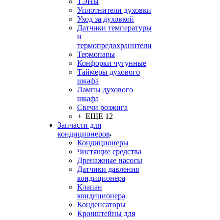
ТЭНы
Уплотнители духовки
Уход за духовкой
Датчики температуры
и
термопредохранители
Термопары
Конфорки чугунные
Таймеры духового
шкафа
Лампы духового
шкафа
Свечи розжига
+ ЕЩЕ 12
Запчасти для
кондиционеров
Кондиционеры
Чистящие средства
Дренажные насосы
Датчики давления
кондиционера
Клапан
кондиционера
Конденсаторы
Кронштейны для