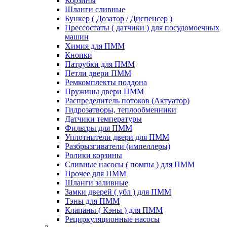
Корзины
Шланги сливные
Бункер ( Дозатор / Диспенсер )
Прессостаты ( датчики ) для посудомоечных
машин
Химия для ПММ
Кнопки
Патрубки для ПММ
Петли двери ПММ
Ремкомплекты поддона
Пружины двери ПММ
Распределитель потоков (Актуатор)
Гидрозатворы, теплообменники
Датчики температуры
Фильтры для ПММ
Уплотнители двери для ПММ
Разбрызгиватели (импеллеры)
Ролики корзины
Сливные насосы ( помпы ) для ПММ
Прочее для ПММ
Шланги заливные
Замки дверей ( убл ) для ПММ
Тэны для ПММ
Клапаны ( Кэны ) для ПММ
Рециркуляционные насосы