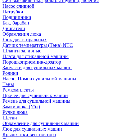
Сетевые фильтры, фильтры шумоподавления
Насос сливной
Патрубки
Подшипники
Бак, барабан
Двигатели
Обрамления люка
Люк для стиральных
Датчик температуры (Тэна) NTC
Шланги заливные
Плата для стиральной машины
Порошкоприемник-дозатор
Запчасти для сушильных машин
Ролики
Насос, Помпа сушильной машины
Тэны
Ремкомплекты
Прочее для сушильных машин
Ремень для сушильной машины
Замки люка (Убл)
Ручки люка
Щетки
Обрамление для сушильных машин
Люк для сушильных машин
Крыльчатки вентилятора