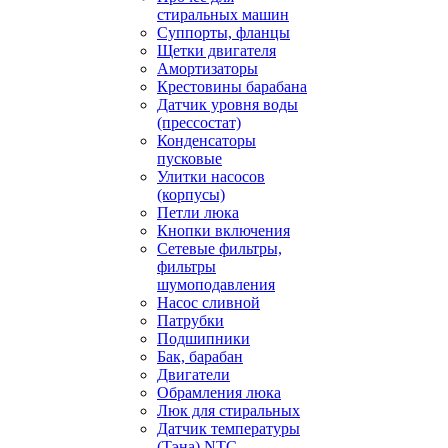
стиральных машин
Суппорты, фланцы
Щетки двигателя
Амортизаторы
Крестовины барабана
Датчик уровня воды
(прессостат)
Конденсаторы
пусковые
Улитки насосов
(корпусы)
Петли люка
Кнопки включения
Сетевые фильтры,
фильтры
шумоподавления
Насос сливной
Патрубки
Подшипники
Бак, барабан
Двигатели
Обрамления люка
Люк для стиральных
Датчик температуры
(Тэна) NTC