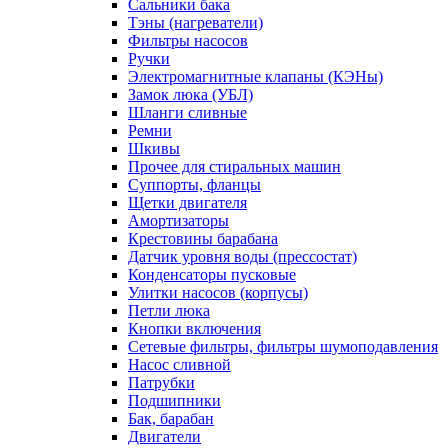
Сальники бака
Тэны (нагреватели)
Фильтры насосов
Ручки
Электромагнитные клапаны (КЭНы)
Замок люка (УБЛ)
Шланги сливные
Ремни
Шкивы
Прочее для стиральных машин
Суппорты, фланцы
Щетки двигателя
Амортизаторы
Крестовины барабана
Датчик уровня воды (прессостат)
Конденсаторы пусковые
Улитки насосов (корпусы)
Петли люка
Кнопки включения
Сетевые фильтры, фильтры шумоподавления
Насос сливной
Патрубки
Подшипники
Бак, барабан
Двигатели