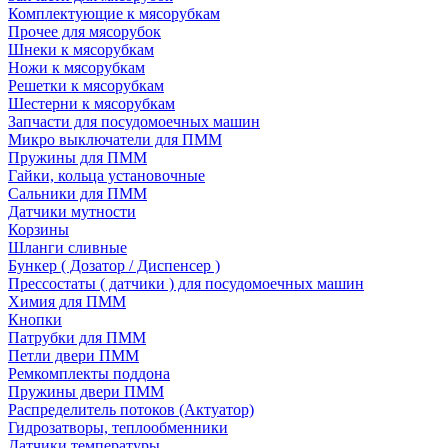
Комплектующие к мясорубкам
Прочее для мясорубок
Шнеки к мясорубкам
Ножи к мясорубкам
Решетки к мясорубкам
Шестерни к мясорубкам
Запчасти для посудомоечных машин
Микро выключатели для ПММ
Пружины для ПММ
Гайки, кольца установочные
Сальники для ПММ
Датчики мутности
Корзины
Шланги сливные
Бункер ( Дозатор / Диспенсер )
Прессостаты ( датчики ) для посудомоечных машин
Химия для ПММ
Кнопки
Патрубки для ПММ
Петли двери ПММ
Ремкомплекты поддона
Пружины двери ПММ
Распределитель потоков (Актуатор)
Гидрозатворы, теплообменники
Датчики температуры