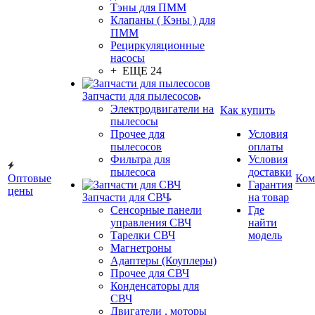
Тэны для ПММ
Клапаны ( Кэны ) для
ПММ
Рециркуляционные
насосы
+ ЕЩЕ 24
Запчасти для пылесосов
Электродвигатели на
Как купить
пылесосы
Прочее для
Условия
пылесосов
оплаты
Фильтра для
Условия
пылесоса
доставки
Оптовые
Ком
Гарантия
цены
Запчасти для СВЧ
на товар
Сенсорные панели
Где
управления СВЧ
найти
Тарелки СВЧ
модель
Магнетроны
Адаптеры (Коуплеры)
Прочее для СВЧ
Конденсаторы для
СВЧ
Двигатели , моторы