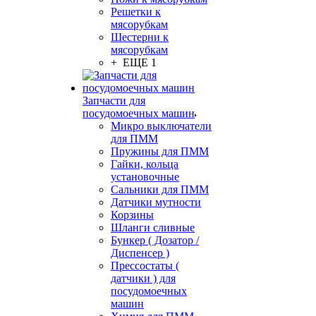
Решетки к
мясорубкам
Шестерни к
мясорубкам
+ ЕЩЕ 1
Запчасти для
посудомоечных машин
Микро выключатели
для ПММ
Пружины для ПММ
Гайки, кольца
установочные
Сальники для ПММ
Датчики мутности
Корзины
Шланги сливные
Бункер ( Дозатор /
Диспенсер )
Прессостаты (
датчики ) для
посудомоечных
машин