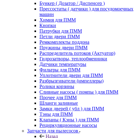
Бункер ( Дозатор / Диспенсер )
Прессостаты ( датчики ) для посудомоечных
машин
Химия для ПММ
Кнопки
Патрубки для ПММ
Петли двери ПММ
Ремкомплекты поддона
Пружины двери ПММ
Распределитель потоков (Актуатор)
Гидрозатворы, теплообменники
Датчики температуры
Фильтры для ПММ
Уплотнители двери для ПММ
Разбрызгиватели (импеллеры)
Ролики корзины
Сливные насосы ( помпы ) для ПММ
Прочее для ПММ
Шланги заливные
Замки дверей ( убл ) для ПММ
Тэны для ПММ
Клапаны ( Кэны ) для ПММ
Рециркуляционные насосы
Запчасти для пылесосов
Назад