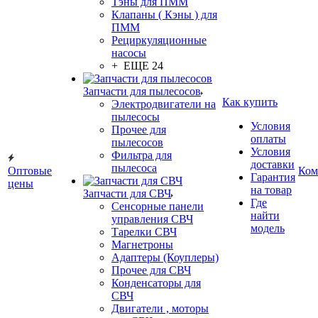
Тэны для ПММ
Клапаны ( Кэны ) для
ПММ
Рециркуляционные
насосы
+ ЕЩЕ 24
Запчасти для пылесосов
Как купить
Электродвигатели на
пылесосы
Условия
Прочее для
оплаты
пылесосов
Условия
Фильтра для
доставки
пылесоса
Оптовые
Ком
Гарантия
цены
на товар
Запчасти для СВЧ
Где
Сенсорные панели
найти
управления СВЧ
модель
Тарелки СВЧ
Магнетроны
Адаптеры (Коуплеры)
Прочее для СВЧ
Конденсаторы для
СВЧ
Двигатели , моторы