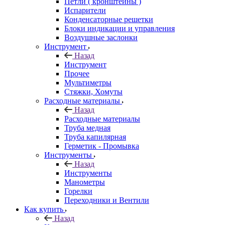
Петли ( кронштейны )
Испарители
Конденсаторные решетки
Блоки индикации и управления
Воздушные заслонки
Инструмент
Назад
Инструмент
Прочее
Мультиметры
Стяжки, Хомуты
Расходные материалы
Назад
Расходные материалы
Труба медная
Труба капилярная
Герметик - Промывка
Инструменты
Назад
Инструменты
Манометры
Горелки
Переходники и Вентили
Как купить
Назад