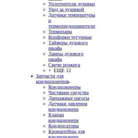
Уплотнители духовки
Уход за духовкой
Датчики температуры
и
термопредохранители
Термопары
Конфорки чугунные
Таймеры духового
шкафа
Лампы духового
шкафа
Свечи розжига
+ ЕЩЕ 12
Запчасти для
кондиционеров
Кондиционеры
Чистящие средства
Дренажные насосы
Датчики давления
кондиционера
Клапан
кондиционера
Конденсаторы
Кронштейны для
кондиционера