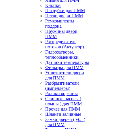
Химия для ПММ
Кнопки
Патрубки для ПММ
Петли двери ПММ
Ремкомплекты
поддона
Пружины двери
ПММ
Распределитель
потоков (Актуатор)
Гидрозатворы,
теплообменники
Датчики температуры
Фильтры для ПММ
Уплотнители двери
для ПММ
Разбрызгиватели
(импеллеры)
Ролики корзины
Сливные насосы (
помпы ) для ПММ
Прочее для ПММ
Шланги заливные
Замки дверей ( убл )
для ПММ