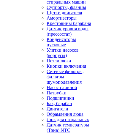
стиральных машин
Суппорты, фланцы
Щетки двигателя
Амортизаторы
Крестовины барабана
Датчик уровня воды
(прессостат)
Конденсаторы
пусковые
Улитки насосов
(корпусы)
Петли люка
Кнопки включения
Сетевые фильтры,
фильтры
шумоподавления
Насос сливной
Патрубки
Подшипники
Бак, барабан
Двигатели
Обрамления люка
Люк для стиральных
Датчик температуры
(Тэна) NTC