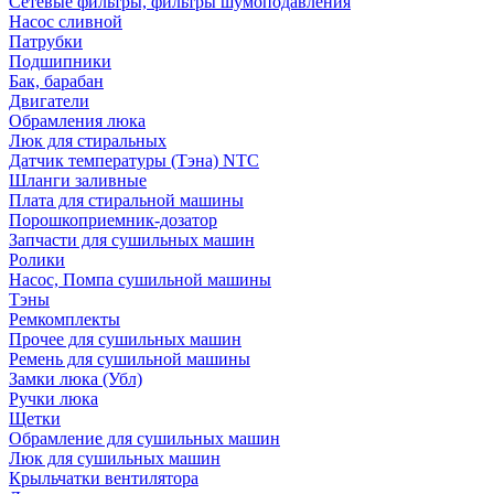
Сетевые фильтры, фильтры шумоподавления
Насос сливной
Патрубки
Подшипники
Бак, барабан
Двигатели
Обрамления люка
Люк для стиральных
Датчик температуры (Тэна) NTC
Шланги заливные
Плата для стиральной машины
Порошкоприемник-дозатор
Запчасти для сушильных машин
Ролики
Насос, Помпа сушильной машины
Тэны
Ремкомплекты
Прочее для сушильных машин
Ремень для сушильной машины
Замки люка (Убл)
Ручки люка
Щетки
Обрамление для сушильных машин
Люк для сушильных машин
Крыльчатки вентилятора