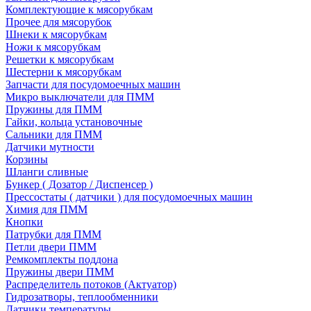
Комплектующие к мясорубкам
Прочее для мясорубок
Шнеки к мясорубкам
Ножи к мясорубкам
Решетки к мясорубкам
Шестерни к мясорубкам
Запчасти для посудомоечных машин
Микро выключатели для ПММ
Пружины для ПММ
Гайки, кольца установочные
Сальники для ПММ
Датчики мутности
Корзины
Шланги сливные
Бункер ( Дозатор / Диспенсер )
Прессостаты ( датчики ) для посудомоечных машин
Химия для ПММ
Кнопки
Патрубки для ПММ
Петли двери ПММ
Ремкомплекты поддона
Пружины двери ПММ
Распределитель потоков (Актуатор)
Гидрозатворы, теплообменники
Датчики температуры