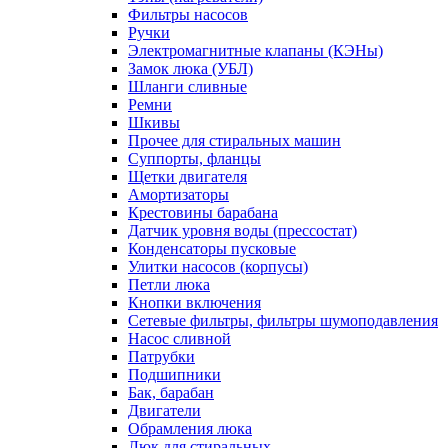
Фильтры насосов
Ручки
Электромагнитные клапаны (КЭНы)
Замок люка (УБЛ)
Шланги сливные
Ремни
Шкивы
Прочее для стиральных машин
Суппорты, фланцы
Щетки двигателя
Амортизаторы
Крестовины барабана
Датчик уровня воды (прессостат)
Конденсаторы пусковые
Улитки насосов (корпусы)
Петли люка
Кнопки включения
Сетевые фильтры, фильтры шумоподавления
Насос сливной
Патрубки
Подшипники
Бак, барабан
Двигатели
Обрамления люка
Люк для стиральных