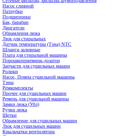
Сетевые фильтры, фильтры шумоподавления
Насос сливной
Патрубки
Подшипники
Бак, барабан
Двигатели
Обрамления люка
Люк для стиральных
Датчик температуры (Тэна) NTC
Шланги заливные
Плата для стиральной машины
Порошкоприемник-дозатор
Запчасти для сушильных машин
Ролики
Насос, Помпа сушильной машины
Тэны
Ремкомплекты
Прочее для сушильных машин
Ремень для сушильной машины
Замки люка (Убл)
Ручки люка
Щетки
Обрамление для сушильных машин
Люк для сушильных машин
Крыльчатки вентилятора