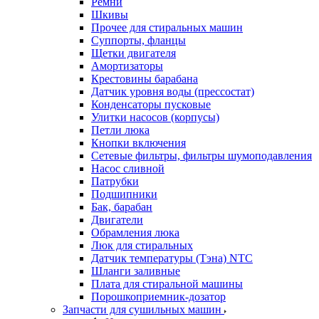
Ремни
Шкивы
Прочее для стиральных машин
Суппорты, фланцы
Щетки двигателя
Амортизаторы
Крестовины барабана
Датчик уровня воды (прессостат)
Конденсаторы пусковые
Улитки насосов (корпусы)
Петли люка
Кнопки включения
Сетевые фильтры, фильтры шумоподавления
Насос сливной
Патрубки
Подшипники
Бак, барабан
Двигатели
Обрамления люка
Люк для стиральных
Датчик температуры (Тэна) NTC
Шланги заливные
Плата для стиральной машины
Порошкоприемник-дозатор
Запчасти для сушильных машин