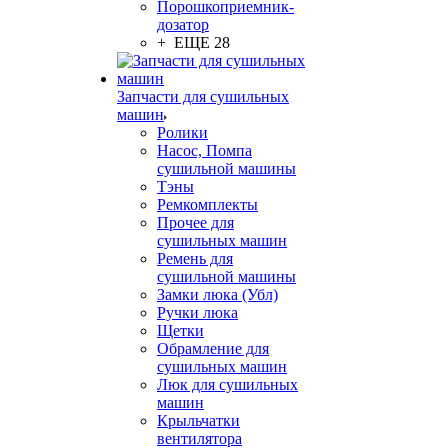
Порошкоприемник-
дозатор
+ ЕЩЕ 28
Запчасти для сушильных
машин
Ролики
Насос, Помпа
сушильной машины
Тэны
Ремкомплекты
Прочее для
сушильных машин
Ремень для
сушильной машины
Замки люка (Убл)
Ручки люка
Щетки
Обрамление для
сушильных машин
Люк для сушильных
машин
Крыльчатки
вентилятора