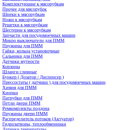
Комплектующие к мясорубкам
Прочее для мясорубок
Шнеки к мясорубкам
Ножи к мясорубкам
Решетки к мясорубкам
Шестерни к мясорубкам
Запчасти для посудомоечных машин
Микро выключатели для ПММ
Пружины для ПММ
Гайки, кольца установочные
Сальники для ПММ
Датчики мутности
Корзины
Шланги сливные
Бункер ( Дозатор / Диспенсер )
Прессостаты ( датчики ) для посудомоечных машин
Химия для ПММ
Кнопки
Патрубки для ПММ
Петли двери ПММ
Ремкомплекты поддона
Пружины двери ПММ
Распределитель потоков (Актуатор)
Гидрозатворы, теплообменники
Датчики температуры