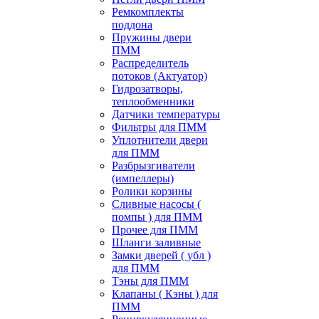
Ремкомплекты
поддона
Пружины двери
ПММ
Распределитель
потоков (Актуатор)
Гидрозатворы,
теплообменники
Датчики температуры
Фильтры для ПММ
Уплотнители двери
для ПММ
Разбрызгиватели
(импеллеры)
Ролики корзины
Сливные насосы (
помпы ) для ПММ
Прочее для ПММ
Шланги заливные
Замки дверей ( убл )
для ПММ
Тэны для ПММ
Клапаны ( Кэны ) для
ПММ