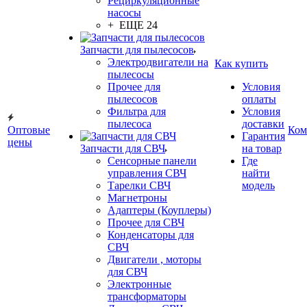
Рециркуляционные
насосы
+ ЕЩЕ 24
Запчасти для пылесосов
Электродвигатели на
Как купить
пылесосы
Прочее для
Условия
пылесосов
оплаты
Фильтра для
Условия
пылесоса
доставки
Оптовые
Ком
Гарантия
цены
Запчасти для СВЧ
на товар
Сенсорные панели
Где
управления СВЧ
найти
Тарелки СВЧ
модель
Магнетроны
Адаптеры (Коуплеры)
Прочее для СВЧ
Конденсаторы для
СВЧ
Двигатели , моторы
для СВЧ
Электронные
трансформаторы