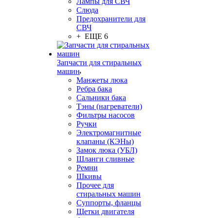
Лампы для СВЧ
Слюда
Предохранители для
СВЧ
+ ЕЩЕ 6
Запчасти для стиральных
машин
Манжеты люка
Ребра бака
Сальники бака
Тэны (нагреватели)
Фильтры насосов
Ручки
Электромагнитные
клапаны (КЭНы)
Замок люка (УБЛ)
Шланги сливные
Ремни
Шкивы
Прочее для
стиральных машин
Суппорты, фланцы
Щетки двигателя