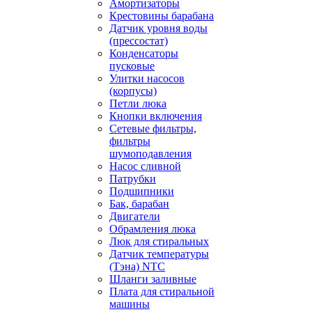
Амортизаторы
Крестовины барабана
Датчик уровня воды
(прессостат)
Конденсаторы
пусковые
Улитки насосов
(корпусы)
Петли люка
Кнопки включения
Сетевые фильтры,
фильтры
шумоподавления
Насос сливной
Патрубки
Подшипники
Бак, барабан
Двигатели
Обрамления люка
Люк для стиральных
Датчик температуры
(Тэна) NTC
Шланги заливные
Плата для стиральной
машины