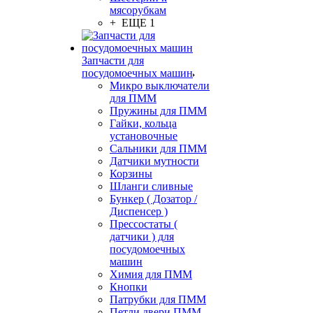
мясорубкам
+ ЕЩЕ 1
Запчасти для
посудомоечных машин
Микро выключатели
для ПММ
Пружины для ПММ
Гайки, кольца
установочные
Сальники для ПММ
Датчики мутности
Корзины
Шланги сливные
Бункер ( Дозатор /
Диспенсер )
Прессостаты (
датчики ) для
посудомоечных
машин
Химия для ПММ
Кнопки
Патрубки для ПММ
Петли двери ПММ