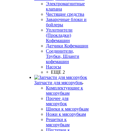
Электромагнитные
клапана
Чистящие средства
Заварочные блоки и
бойлеры
Уплотнители
(Прокладки)
Кофемашин
Датчики Кофемашин
Соединители,
Трубки, Шланги
кофемашин
Насосы
+ ЕЩЕ 2
Запчасти для мясорубок
Комплектующие к
мясорубкам
Прочее для
мясорубок
Шнеки к мясорубкам
Ножи к мясорубкам
Решетки к
мясорубкам
Шестерни к