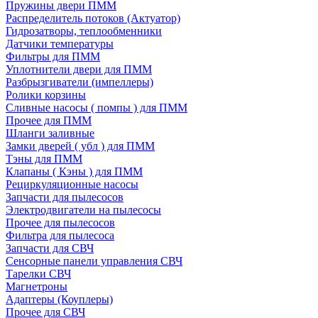
Пружины двери ПММ
Распределитель потоков (Актуатор)
Гидрозатворы, теплообменники
Датчики температуры
Фильтры для ПММ
Уплотнители двери для ПММ
Разбрызгиватели (импеллеры)
Ролики корзины
Сливные насосы ( помпы ) для ПММ
Прочее для ПММ
Шланги заливные
Замки дверей ( убл ) для ПММ
Тэны для ПММ
Клапаны ( Кэны ) для ПММ
Рециркуляционные насосы
Запчасти для пылесосов
Электродвигатели на пылесосы
Прочее для пылесосов
Фильтра для пылесоса
Запчасти для СВЧ
Сенсорные панели управления СВЧ
Тарелки СВЧ
Магнетроны
Адаптеры (Коуплеры)
Прочее для СВЧ