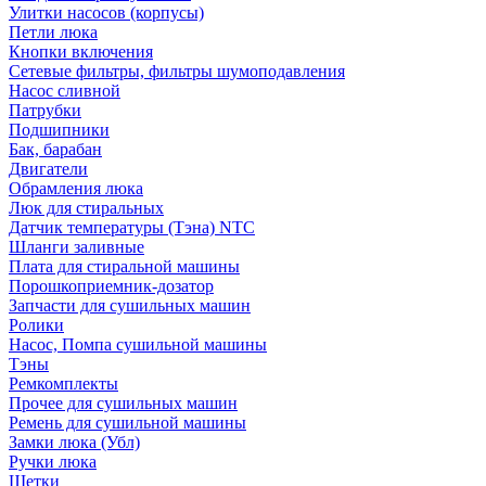
Улитки насосов (корпусы)
Петли люка
Кнопки включения
Сетевые фильтры, фильтры шумоподавления
Насос сливной
Патрубки
Подшипники
Бак, барабан
Двигатели
Обрамления люка
Люк для стиральных
Датчик температуры (Тэна) NTC
Шланги заливные
Плата для стиральной машины
Порошкоприемник-дозатор
Запчасти для сушильных машин
Ролики
Насос, Помпа сушильной машины
Тэны
Ремкомплекты
Прочее для сушильных машин
Ремень для сушильной машины
Замки люка (Убл)
Ручки люка
Щетки