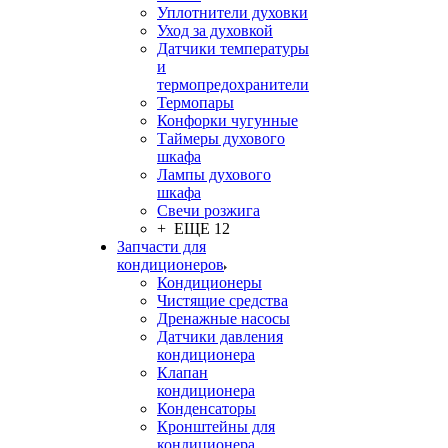
Уплотнители духовки
Уход за духовкой
Датчики температуры
и
термопредохранители
Термопары
Конфорки чугунные
Таймеры духового
шкафа
Лампы духового
шкафа
Свечи розжига
+ ЕЩЕ 12
Запчасти для
кондиционеров
Кондиционеры
Чистящие средства
Дренажные насосы
Датчики давления
кондиционера
Клапан
кондиционера
Конденсаторы
Кронштейны для
кондиционера