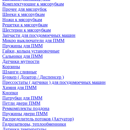
Комплектующие к мясорубкам
Прочее для мясорубок
Шнеки к мясорубкам
Ножи к мясорубкам
Решетки к мясорубкам
Шестерни к мясорубкам
Запчасти для посудомоечных машин
Микро выключатели для ПММ
Пружины для ПММ
Гайки, кольца установочные
Сальники для ПММ
Датчики мутности
Корзины
Шланги сливные
Бункер ( Дозатор / Диспенсер )
Прессостаты ( датчики ) для посудомоечных машин
Химия для ПММ
Кнопки
Патрубки для ПММ
Петли двери ПММ
Ремкомплекты поддона
Пружины двери ПММ
Распределитель потоков (Актуатор)
Гидрозатворы, теплообменники
Датчики температуры