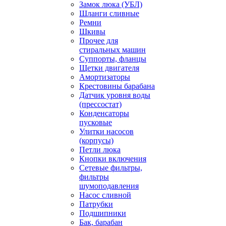
Замок люка (УБЛ)
Шланги сливные
Ремни
Шкивы
Прочее для
стиральных машин
Суппорты, фланцы
Щетки двигателя
Амортизаторы
Крестовины барабана
Датчик уровня воды
(прессостат)
Конденсаторы
пусковые
Улитки насосов
(корпусы)
Петли люка
Кнопки включения
Сетевые фильтры,
фильтры
шумоподавления
Насос сливной
Патрубки
Подшипники
Бак, барабан