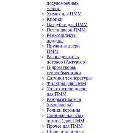
посудомоечных
машин
Химия для ПММ
Кнопки
Патрубки для ПММ
Петли двери ПММ
Ремкомплекты
поддона
Пружины двери
ПММ
Распределитель
потоков (Актуатор)
Гидрозатворы,
теплообменники
Датчики температуры
Фильтры для ПММ
Уплотнители двери
для ПММ
Разбрызгиватели
(импеллеры)
Ролики корзины
Сливные насосы (
помпы ) для ПММ
Прочее для ПММ
Шланги заливные