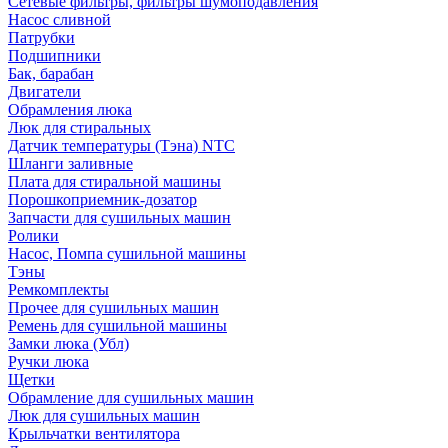
Сетевые фильтры, фильтры шумоподавления
Насос сливной
Патрубки
Подшипники
Бак, барабан
Двигатели
Обрамления люка
Люк для стиральных
Датчик температуры (Тэна) NTC
Шланги заливные
Плата для стиральной машины
Порошкоприемник-дозатор
Запчасти для сушильных машин
Ролики
Насос, Помпа сушильной машины
Тэны
Ремкомплекты
Прочее для сушильных машин
Ремень для сушильной машины
Замки люка (Убл)
Ручки люка
Щетки
Обрамление для сушильных машин
Люк для сушильных машин
Крыльчатки вентилятора