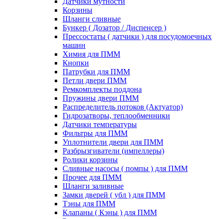
Датчики мутности
Корзины
Шланги сливные
Бункер ( Дозатор / Диспенсер )
Прессостаты ( датчики ) для посудомоечных
машин
Химия для ПММ
Кнопки
Патрубки для ПММ
Петли двери ПММ
Ремкомплекты поддона
Пружины двери ПММ
Распределитель потоков (Актуатор)
Гидрозатворы, теплообменники
Датчики температуры
Фильтры для ПММ
Уплотнители двери для ПММ
Разбрызгиватели (импеллеры)
Ролики корзины
Сливные насосы ( помпы ) для ПММ
Прочее для ПММ
Шланги заливные
Замки дверей ( убл ) для ПММ
Тэны для ПММ
Клапаны ( Кэны ) для ПММ