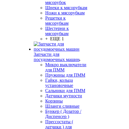
мясорубок
Шнеки к мясорубкам
Ножи к мясорубкам
Решетки к
мясорубкам
Шестерни к
мясорубкам
+ ЕЩЕ 1
Запчасти для
посудомоечных машин
Микро выключатели
для ПММ
Пружины для ПММ
Гайки, кольца
установочные
Сальники для ПММ
Датчики мутности
Корзины
Шланги сливные
Бункер ( Дозатор /
Диспенсер )
Прессостаты (
датчики ) для