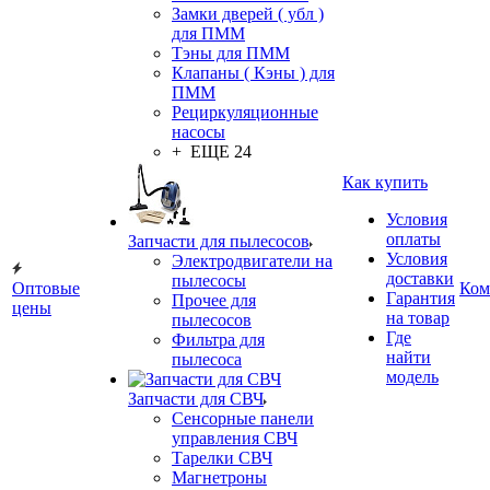
Замки дверей ( убл )
для ПММ
Тэны для ПММ
Клапаны ( Кэны ) для
ПММ
Рециркуляционные
насосы
+ ЕЩЕ 24
Как купить
Условия
оплаты
Запчасти для пылесосов
Условия
Электродвигатели на
доставки
пылесосы
Оптовые
Ком
Гарантия
Прочее для
цены
на товар
пылесосов
Где
Фильтра для
найти
пылесоса
модель
Запчасти для СВЧ
Сенсорные панели
управления СВЧ
Тарелки СВЧ
Магнетроны