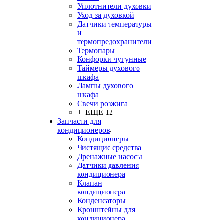
Уплотнители духовки
Уход за духовкой
Датчики температуры
и
термопредохранители
Термопары
Конфорки чугунные
Таймеры духового
шкафа
Лампы духового
шкафа
Свечи розжига
+ ЕЩЕ 12
Запчасти для
кондиционеров
Кондиционеры
Чистящие средства
Дренажные насосы
Датчики давления
кондиционера
Клапан
кондиционера
Конденсаторы
Кронштейны для
кондиционера