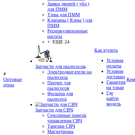
Замки дверей ( убл )
для ПММ
Тэны для ПММ
Клапаны ( Кэны ) для
ПММ
Рециркуляционные
насосы
+ ЕЩЕ 24
Как купить
Условия
оплаты
Запчасти для пылесосов
Условия
Электродвигатели на
доставки
пылесосы
Оптовые
Ком
Гарантия
Прочее для
цены
на товар
пылесосов
Где
Фильтра для
найти
пылесоса
модель
Запчасти для СВЧ
Сенсорные панели
управления СВЧ
Тарелки СВЧ
Магнетроны