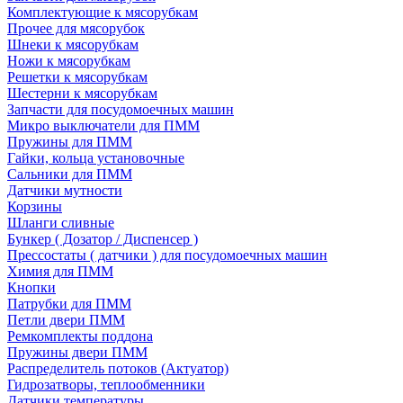
Комплектующие к мясорубкам
Прочее для мясорубок
Шнеки к мясорубкам
Ножи к мясорубкам
Решетки к мясорубкам
Шестерни к мясорубкам
Запчасти для посудомоечных машин
Микро выключатели для ПММ
Пружины для ПММ
Гайки, кольца установочные
Сальники для ПММ
Датчики мутности
Корзины
Шланги сливные
Бункер ( Дозатор / Диспенсер )
Прессостаты ( датчики ) для посудомоечных машин
Химия для ПММ
Кнопки
Патрубки для ПММ
Петли двери ПММ
Ремкомплекты поддона
Пружины двери ПММ
Распределитель потоков (Актуатор)
Гидрозатворы, теплообменники
Датчики температуры