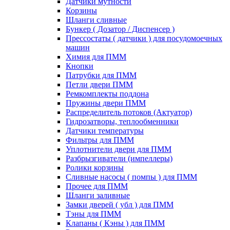
Датчики мутности
Корзины
Шланги сливные
Бункер ( Дозатор / Диспенсер )
Прессостаты ( датчики ) для посудомоечных
машин
Химия для ПММ
Кнопки
Патрубки для ПММ
Петли двери ПММ
Ремкомплекты поддона
Пружины двери ПММ
Распределитель потоков (Актуатор)
Гидрозатворы, теплообменники
Датчики температуры
Фильтры для ПММ
Уплотнители двери для ПММ
Разбрызгиватели (импеллеры)
Ролики корзины
Сливные насосы ( помпы ) для ПММ
Прочее для ПММ
Шланги заливные
Замки дверей ( убл ) для ПММ
Тэны для ПММ
Клапаны ( Кэны ) для ПММ