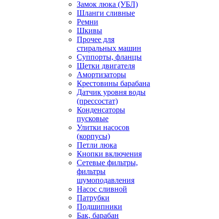
Замок люка (УБЛ)
Шланги сливные
Ремни
Шкивы
Прочее для
стиральных машин
Суппорты, фланцы
Щетки двигателя
Амортизаторы
Крестовины барабана
Датчик уровня воды
(прессостат)
Конденсаторы
пусковые
Улитки насосов
(корпусы)
Петли люка
Кнопки включения
Сетевые фильтры,
фильтры
шумоподавления
Насос сливной
Патрубки
Подшипники
Бак, барабан