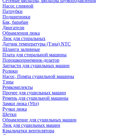
Сетевые фильтры, фильтры шумоподавления
Насос сливной
Патрубки
Подшипники
Бак, барабан
Двигатели
Обрамления люка
Люк для стиральных
Датчик температуры (Тэна) NTC
Шланги заливные
Плата для стиральной машины
Порошкоприемник-дозатор
Запчасти для сушильных машин
Ролики
Насос, Помпа сушильной машины
Тэны
Ремкомплекты
Прочее для сушильных машин
Ремень для сушильной машины
Замки люка (Убл)
Ручки люка
Щетки
Обрамление для сушильных машин
Люк для сушильных машин
Крыльчатки вентилятора