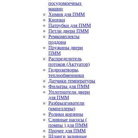
посудомоечных
машин
Химия для ПММ
Кнопки
Патрубки для ПММ
Петли двери ПММ
Ремкомплекты
поддона
Пружины двери
ПММ
Распределитель
потоков (Актуатор)
Гидрозатворы,
теплообменники
Датчики температуры
Фильтры для ПММ
Уплотнители двери
для ПММ
Разбрызгиватели
(импеллеры)
Ролики корзины
Сливные насосы (
помпы ) для ПММ
Прочее для ПММ
Шланги заливные