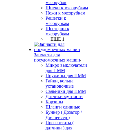
мясорубок
Шнеки к мясорубкам
Ножи к мясорубкам
Решетки к
мясорубкам
Шестерни к
мясорубкам
+ ЕЩЕ 1
Запчасти для
посудомоечных машин
Микро выключатели
для ПММ
Пружины для ПММ
Гайки, кольца
установочные
Сальники для ПММ
Датчики мутности
Корзины
Шланги сливные
Бункер ( Дозатор /
Диспенсер )
Прессостаты (
датчики ) для