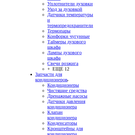
Уплотнители духовки
Уход за духовкой
Датчики температуры
и
термопредохранители
Термопары
Конфорки чугунные
Таймеры духового
шкафа
Лампы духового
шкафа
Свечи розжига
+ ЕЩЕ 12
Запчасти для
кондиционеров
Кондиционеры
Чистящие средства
Дренажные насосы
Датчики давления
кондиционера
Клапан
кондиционера
Конденсаторы
Кронштейны для
кондиционера