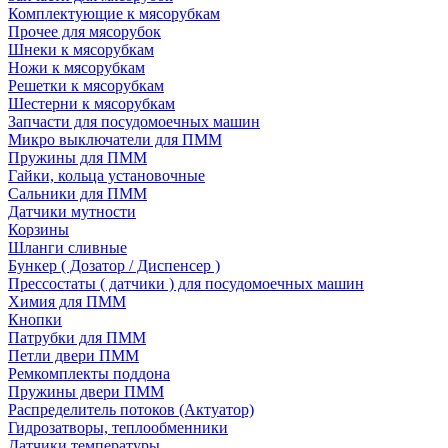
Комплектующие к мясорубкам
Прочее для мясорубок
Шнеки к мясорубкам
Ножи к мясорубкам
Решетки к мясорубкам
Шестерни к мясорубкам
Запчасти для посудомоечных машин
Микро выключатели для ПММ
Пружины для ПММ
Гайки, кольца установочные
Сальники для ПММ
Датчики мутности
Корзины
Шланги сливные
Бункер ( Дозатор / Диспенсер )
Прессостаты ( датчики ) для посудомоечных машин
Химия для ПММ
Кнопки
Патрубки для ПММ
Петли двери ПММ
Ремкомплекты поддона
Пружины двери ПММ
Распределитель потоков (Актуатор)
Гидрозатворы, теплообменники
Датчики температуры