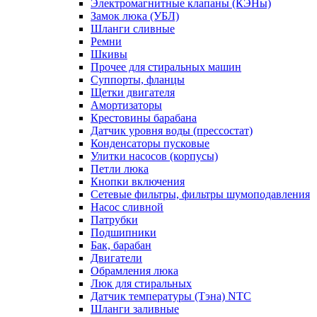
Электромагнитные клапаны (КЭНы)
Замок люка (УБЛ)
Шланги сливные
Ремни
Шкивы
Прочее для стиральных машин
Суппорты, фланцы
Щетки двигателя
Амортизаторы
Крестовины барабана
Датчик уровня воды (прессостат)
Конденсаторы пусковые
Улитки насосов (корпусы)
Петли люка
Кнопки включения
Сетевые фильтры, фильтры шумоподавления
Насос сливной
Патрубки
Подшипники
Бак, барабан
Двигатели
Обрамления люка
Люк для стиральных
Датчик температуры (Тэна) NTC
Шланги заливные