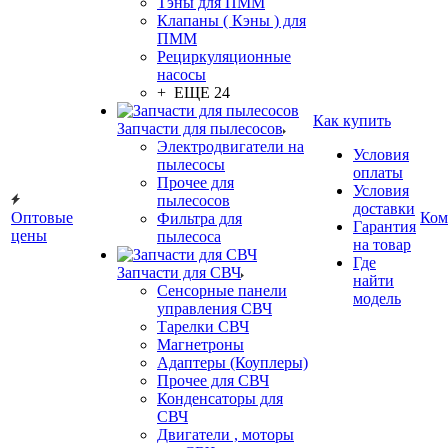
Тэны для ПММ
Клапаны ( Кэны ) для
ПММ
Рециркуляционные
насосы
+ ЕЩЕ 24
Как купить
Запчасти для пылесосов
Электродвигатели на
Условия
пылесосы
оплаты
Прочее для
Условия
пылесосов
доставки
Оптовые
Ком
Фильтра для
Гарантия
цены
пылесоса
на товар
Где
Запчасти для СВЧ
найти
Сенсорные панели
модель
управления СВЧ
Тарелки СВЧ
Магнетроны
Адаптеры (Коуплеры)
Прочее для СВЧ
Конденсаторы для
СВЧ
Двигатели , моторы