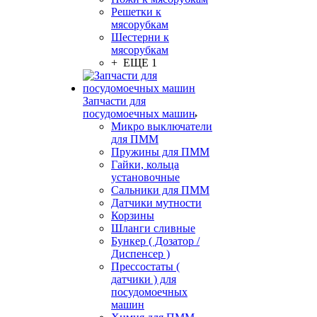
Решетки к
мясорубкам
Шестерни к
мясорубкам
+ ЕЩЕ 1
Запчасти для
посудомоечных машин
Микро выключатели
для ПММ
Пружины для ПММ
Гайки, кольца
установочные
Сальники для ПММ
Датчики мутности
Корзины
Шланги сливные
Бункер ( Дозатор /
Диспенсер )
Прессостаты (
датчики ) для
посудомоечных
машин