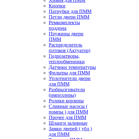
Химия для ПММ
Кнопки
Патрубки для ПММ
Петли двери ПММ
Ремкомплекты
поддона
Пружины двери
ПММ
Распределитель
потоков (Актуатор)
Гидрозатворы,
теплообменники
Датчики температуры
Фильтры для ПММ
Уплотнители двери
для ПММ
Разбрызгиватели
(импеллеры)
Ролики корзины
Сливные насосы (
помпы ) для ПММ
Прочее для ПММ
Шланги заливные
Замки дверей ( убл )
для ПММ