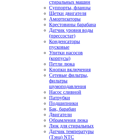
стиральных машин
Суппорты, фланцы
Щетки двигателя
Амортизаторы
Крестовины барабана
Датчик уровня воды
(прессостат)
Конденсаторы
пусковые
Улитки насосов
(корпусы)
Петли люка
Кнопки включения
Сетевые фильтры,
фильтры
шумоподавления
Насос сливной
Патрубки
Подшипники
Бак, барабан
Двигатели
Обрамления люка
Люк для стиральных
Датчик температуры
(Тэна) NTC