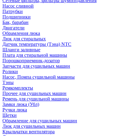
Сетевые фильтры, фильтры шумоподавления
Насос сливной
Патрубки
Подшипники
Бак, барабан
Двигатели
Обрамления люка
Люк для стиральных
Датчик температуры (Тэна) NTC
Шланги заливные
Плата для стиральной машины
Порошкоприемник-дозатор
Запчасти для сушильных машин
Ролики
Насос, Помпа сушильной машины
Тэны
Ремкомплекты
Прочее для сушильных машин
Ремень для сушильной машины
Замки люка (Убл)
Ручки люка
Щетки
Обрамление для сушильных машин
Люк для сушильных машин
Крыльчатки вентилятора