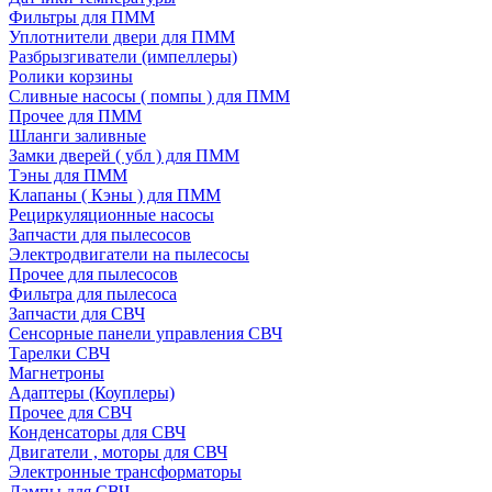
Фильтры для ПММ
Уплотнители двери для ПММ
Разбрызгиватели (импеллеры)
Ролики корзины
Сливные насосы ( помпы ) для ПММ
Прочее для ПММ
Шланги заливные
Замки дверей ( убл ) для ПММ
Тэны для ПММ
Клапаны ( Кэны ) для ПММ
Рециркуляционные насосы
Запчасти для пылесосов
Электродвигатели на пылесосы
Прочее для пылесосов
Фильтра для пылесоса
Запчасти для СВЧ
Сенсорные панели управления СВЧ
Тарелки СВЧ
Магнетроны
Адаптеры (Коуплеры)
Прочее для СВЧ
Конденсаторы для СВЧ
Двигатели , моторы для СВЧ
Электронные трансформаторы
Лампы для СВЧ