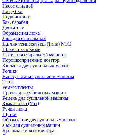
Сетевые фильтры, фильтры шумоподавления
Насос сливной
Патрубки
Подшипники
Бак, барабан
Двигатели
Обрамления люка
Люк для стиральных
Датчик температуры (Тэна) NTC
Шланги заливные
Плата для стиральной машины
Порошкоприемник-дозатор
Запчасти для сушильных машин
Ролики
Насос, Помпа сушильной машины
Тэны
Ремкомплекты
Прочее для сушильных машин
Ремень для сушильной машины
Замки люка (Убл)
Ручки люка
Щетки
Обрамление для сушильных машин
Люк для сушильных машин
Крыльчатки вентилятора