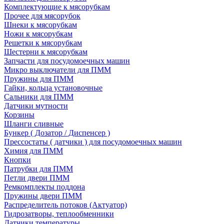
Комплектующие к мясорубкам
Прочее для мясорубок
Шнеки к мясорубкам
Ножи к мясорубкам
Решетки к мясорубкам
Шестерни к мясорубкам
Запчасти для посудомоечных машин
Микро выключатели для ПММ
Пружины для ПММ
Гайки, кольца установочные
Сальники для ПММ
Датчики мутности
Корзины
Шланги сливные
Бункер ( Дозатор / Диспенсер )
Прессостаты ( датчики ) для посудомоечных машин
Химия для ПММ
Кнопки
Патрубки для ПММ
Петли двери ПММ
Ремкомплекты поддона
Пружины двери ПММ
Распределитель потоков (Актуатор)
Гидрозатворы, теплообменники
Датчики температуры