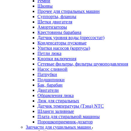
Ремни
Шкивы
Прочее для стиральных машин
Суппорты, фланцы
Щетки двигателя
Амортизаторы
Крестовины барабана
Датчик уровня воды (прессостат)
Конденсаторы пусковые
Улитки насосов (корпусы)
Петли люка
Кнопки включения
Сетевые фильтры, фильтры шумоподавления
Насос сливной
Патрубки
Подшипники
Бак, барабан
Двигатели
Обрамления люка
Люк для стиральных
Датчик температуры (Тэна) NTC
Шланги заливные
Плата для стиральной машины
Порошкоприемник-дозатор
Запчасти для сушильных машин