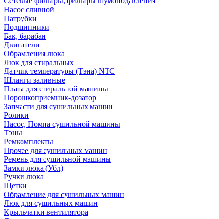
Сетевые фильтры, фильтры шумоподавления
Насос сливной
Патрубки
Подшипники
Бак, барабан
Двигатели
Обрамления люка
Люк для стиральных
Датчик температуры (Тэна) NTC
Шланги заливные
Плата для стиральной машины
Порошкоприемник-дозатор
Запчасти для сушильных машин
Ролики
Насос, Помпа сушильной машины
Тэны
Ремкомплекты
Прочее для сушильных машин
Ремень для сушильной машины
Замки люка (Убл)
Ручки люка
Щетки
Обрамление для сушильных машин
Люк для сушильных машин
Крыльчатки вентилятора