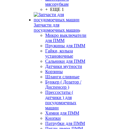
мясорубкам
+ ЕЩЕ 1
Запчасти для
посудомоечных машин
Микро выключатели
для ПММ
Пружины для ПММ
Гайки, кольца
установочные
Сальники для ПММ
Датчики мутности
Корзины
Шланги сливные
Бункер ( Дозатор /
Диспенсер )
Прессостаты (
датчики ) для
посудомоечных
машин
Химия для ПММ
Кнопки
Патрубки для ПММ
Петли двери ПММ