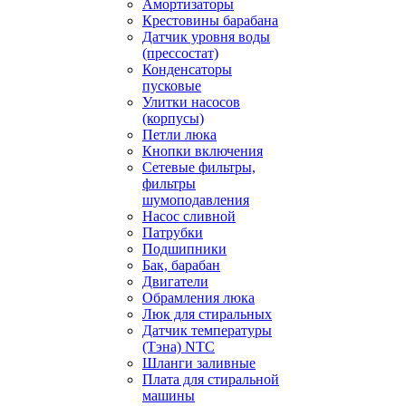
Амортизаторы
Крестовины барабана
Датчик уровня воды
(прессостат)
Конденсаторы
пусковые
Улитки насосов
(корпусы)
Петли люка
Кнопки включения
Сетевые фильтры,
фильтры
шумоподавления
Насос сливной
Патрубки
Подшипники
Бак, барабан
Двигатели
Обрамления люка
Люк для стиральных
Датчик температуры
(Тэна) NTC
Шланги заливные
Плата для стиральной
машины