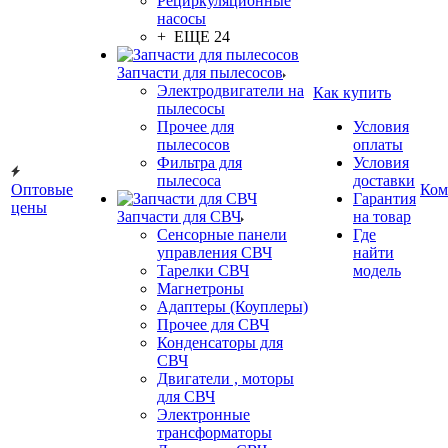
Рециркуляционные
насосы
+ ЕЩЕ 24
Запчасти для пылесосов
Электродвигатели на
Как купить
пылесосы
Прочее для
Условия
пылесосов
оплаты
Фильтра для
Условия
пылесоса
доставки
Оптовые
Ком
Гарантия
цены
Запчасти для СВЧ
на товар
Сенсорные панели
Где
управления СВЧ
найти
Тарелки СВЧ
модель
Магнетроны
Адаптеры (Коуплеры)
Прочее для СВЧ
Конденсаторы для
СВЧ
Двигатели , моторы
для СВЧ
Электронные
трансформаторы