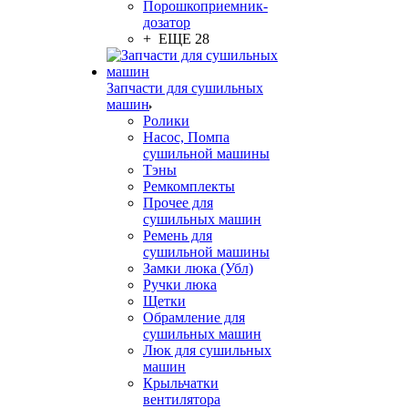
Порошкоприемник-
дозатор
+ ЕЩЕ 28
Запчасти для сушильных
машин
Ролики
Насос, Помпа
сушильной машины
Тэны
Ремкомплекты
Прочее для
сушильных машин
Ремень для
сушильной машины
Замки люка (Убл)
Ручки люка
Щетки
Обрамление для
сушильных машин
Люк для сушильных
машин
Крыльчатки
вентилятора