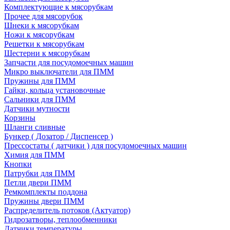
Комплектующие к мясорубкам
Прочее для мясорубок
Шнеки к мясорубкам
Ножи к мясорубкам
Решетки к мясорубкам
Шестерни к мясорубкам
Запчасти для посудомоечных машин
Микро выключатели для ПММ
Пружины для ПММ
Гайки, кольца установочные
Сальники для ПММ
Датчики мутности
Корзины
Шланги сливные
Бункер ( Дозатор / Диспенсер )
Прессостаты ( датчики ) для посудомоечных машин
Химия для ПММ
Кнопки
Патрубки для ПММ
Петли двери ПММ
Ремкомплекты поддона
Пружины двери ПММ
Распределитель потоков (Актуатор)
Гидрозатворы, теплообменники
Датчики температуры