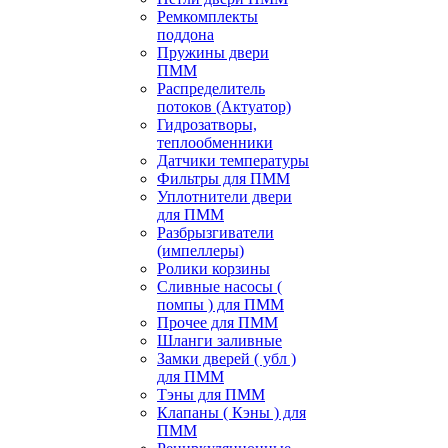
Ремкомплекты
поддона
Пружины двери
ПММ
Распределитель
потоков (Актуатор)
Гидрозатворы,
теплообменники
Датчики температуры
Фильтры для ПММ
Уплотнители двери
для ПММ
Разбрызгиватели
(импеллеры)
Ролики корзины
Сливные насосы (
помпы ) для ПММ
Прочее для ПММ
Шланги заливные
Замки дверей ( убл )
для ПММ
Тэны для ПММ
Клапаны ( Кэны ) для
ПММ