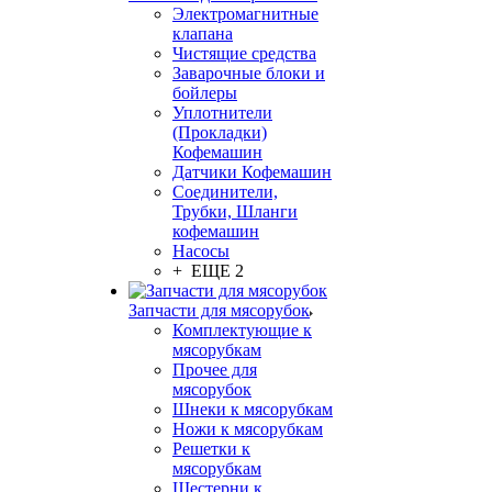
Электромагнитные
клапана
Чистящие средства
Заварочные блоки и
бойлеры
Уплотнители
(Прокладки)
Кофемашин
Датчики Кофемашин
Соединители,
Трубки, Шланги
кофемашин
Насосы
+ ЕЩЕ 2
Запчасти для мясорубок
Комплектующие к
мясорубкам
Прочее для
мясорубок
Шнеки к мясорубкам
Ножи к мясорубкам
Решетки к
мясорубкам
Шестерни к