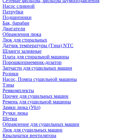
Сетевые фильтры, фильтры шумоподавления
Насос сливной
Патрубки
Подшипники
Бак, барабан
Двигатели
Обрамления люка
Люк для стиральных
Датчик температуры (Тэна) NTC
Шланги заливные
Плата для стиральной машины
Порошкоприемник-дозатор
Запчасти для сушильных машин
Ролики
Насос, Помпа сушильной машины
Тэны
Ремкомплекты
Прочее для сушильных машин
Ремень для сушильной машины
Замки люка (Убл)
Ручки люка
Щетки
Обрамление для сушильных машин
Люк для сушильных машин
Крыльчатки вентилятора