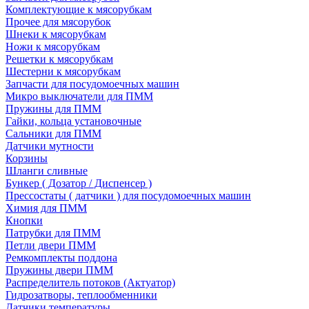
Комплектующие к мясорубкам
Прочее для мясорубок
Шнеки к мясорубкам
Ножи к мясорубкам
Решетки к мясорубкам
Шестерни к мясорубкам
Запчасти для посудомоечных машин
Микро выключатели для ПММ
Пружины для ПММ
Гайки, кольца установочные
Сальники для ПММ
Датчики мутности
Корзины
Шланги сливные
Бункер ( Дозатор / Диспенсер )
Прессостаты ( датчики ) для посудомоечных машин
Химия для ПММ
Кнопки
Патрубки для ПММ
Петли двери ПММ
Ремкомплекты поддона
Пружины двери ПММ
Распределитель потоков (Актуатор)
Гидрозатворы, теплообменники
Датчики температуры