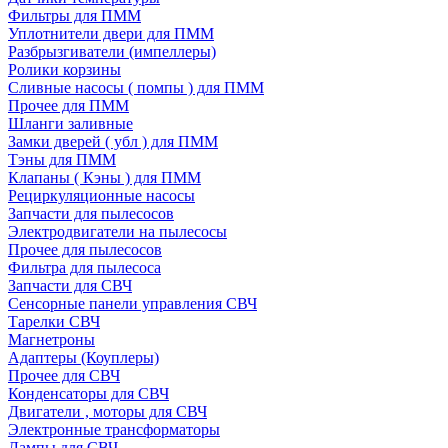
Фильтры для ПММ
Уплотнители двери для ПММ
Разбрызгиватели (импеллеры)
Ролики корзины
Сливные насосы ( помпы ) для ПММ
Прочее для ПММ
Шланги заливные
Замки дверей ( убл ) для ПММ
Тэны для ПММ
Клапаны ( Кэны ) для ПММ
Рециркуляционные насосы
Запчасти для пылесосов
Электродвигатели на пылесосы
Прочее для пылесосов
Фильтра для пылесоса
Запчасти для СВЧ
Сенсорные панели управления СВЧ
Тарелки СВЧ
Магнетроны
Адаптеры (Коуплеры)
Прочее для СВЧ
Конденсаторы для СВЧ
Двигатели , моторы для СВЧ
Электронные трансформаторы
Лампы для СВЧ