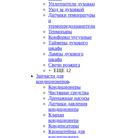
Уплотнители духовки
Уход за духовкой
Датчики температуры
и
термопредохранители
Термопары
Конфорки чугунные
Таймеры духового
шкафа
Лампы духового
шкафа
Свечи розжига
+ ЕЩЕ 12
Запчасти для
кондиционеров
Кондиционеры
Чистящие средства
Дренажные насосы
Датчики давления
кондиционера
Клапан
кондиционера
Конденсаторы
Кронштейны для
кондиционера