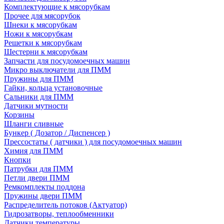
Комплектующие к мясорубкам
Прочее для мясорубок
Шнеки к мясорубкам
Ножи к мясорубкам
Решетки к мясорубкам
Шестерни к мясорубкам
Запчасти для посудомоечных машин
Микро выключатели для ПММ
Пружины для ПММ
Гайки, кольца установочные
Сальники для ПММ
Датчики мутности
Корзины
Шланги сливные
Бункер ( Дозатор / Диспенсер )
Прессостаты ( датчики ) для посудомоечных машин
Химия для ПММ
Кнопки
Патрубки для ПММ
Петли двери ПММ
Ремкомплекты поддона
Пружины двери ПММ
Распределитель потоков (Актуатор)
Гидрозатворы, теплообменники
Датчики температуры