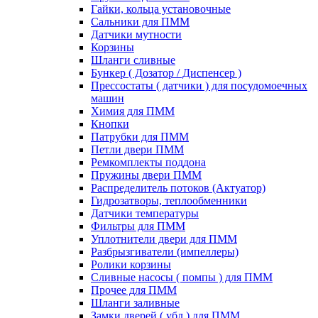
Гайки, кольца установочные
Сальники для ПММ
Датчики мутности
Корзины
Шланги сливные
Бункер ( Дозатор / Диспенсер )
Прессостаты ( датчики ) для посудомоечных
машин
Химия для ПММ
Кнопки
Патрубки для ПММ
Петли двери ПММ
Ремкомплекты поддона
Пружины двери ПММ
Распределитель потоков (Актуатор)
Гидрозатворы, теплообменники
Датчики температуры
Фильтры для ПММ
Уплотнители двери для ПММ
Разбрызгиватели (импеллеры)
Ролики корзины
Сливные насосы ( помпы ) для ПММ
Прочее для ПММ
Шланги заливные
Замки дверей ( убл ) для ПММ