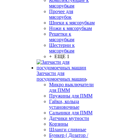
Комплектующие к
мясорубкам
Прочее для
мясорубок
Шнеки к мясорубкам
Ножи к мясорубкам
Решетки к
мясорубкам
Шестерни к
мясорубкам
+ ЕЩЕ 1
Запчасти для
посудомоечных машин
Микро выключатели
для ПММ
Пружины для ПММ
Гайки, кольца
установочные
Сальники для ПММ
Датчики мутности
Корзины
Шланги сливные
Бункер ( Дозатор /