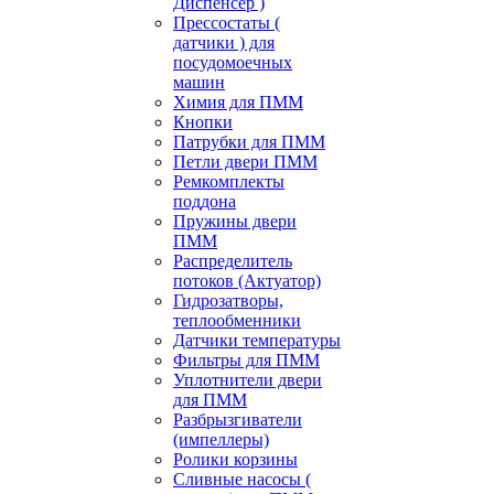
Диспенсер )
Прессостаты (
датчики ) для
посудомоечных
машин
Химия для ПММ
Кнопки
Патрубки для ПММ
Петли двери ПММ
Ремкомплекты
поддона
Пружины двери
ПММ
Распределитель
потоков (Актуатор)
Гидрозатворы,
теплообменники
Датчики температуры
Фильтры для ПММ
Уплотнители двери
для ПММ
Разбрызгиватели
(импеллеры)
Ролики корзины
Сливные насосы (