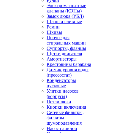
Ручки
Электромагнитные
клапаны (КЭНы)
Замок люка (УБЛ)
Шланги сливные
Ремни
Шкивы
Прочее для
стиральных машин
Суппорты, фланцы
Щетки двигателя
Амортизаторы
Крестовины барабана
Датчик уровня воды
(прессостат)
Конденсаторы
пусковые
Улитки насосов
(корпусы)
Петли люка
Кнопки включения
Сетевые фильтры,
фильтры
шумоподавления
Насос сливной