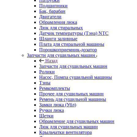
Патрубки
Подшипники
Бак, барабан
Двигатели
Обрамления люка
Люк для стиральных
Датчик температуры (Тэна) NTC
Шланги заливные
Плата для стиральной машины
Порошкоприемник-дозатор
Запчасти для сушильных машин
Назад
Запчасти для сушильных машин
Ролики
Насос, Помпа сушильной машины
Тэны
Ремкомплекты
Прочее для сушильных машин
Ремень для сушильной машины
Замки люка (Убл)
Ручки люка
Щетки
Обрамление для сушильных машин
Люк для сушильных машин
Крыльчатки вентилятора