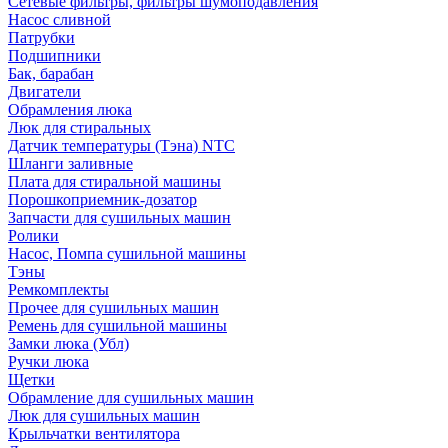
Сетевые фильтры, фильтры шумоподавления
Насос сливной
Патрубки
Подшипники
Бак, барабан
Двигатели
Обрамления люка
Люк для стиральных
Датчик температуры (Тэна) NTC
Шланги заливные
Плата для стиральной машины
Порошкоприемник-дозатор
Запчасти для сушильных машин
Ролики
Насос, Помпа сушильной машины
Тэны
Ремкомплекты
Прочее для сушильных машин
Ремень для сушильной машины
Замки люка (Убл)
Ручки люка
Щетки
Обрамление для сушильных машин
Люк для сушильных машин
Крыльчатки вентилятора