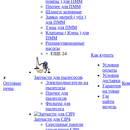
помпы ) для ПММ
Прочее для ПММ
Шланги заливные
Замки дверей ( убл )
для ПММ
Тэны для ПММ
Клапаны ( Кэны ) для
ПММ
Рециркуляционные
насосы
+ ЕЩЕ 24
Как купить
Условия
оплаты
Условия
Запчасти для пылесосов
доставки
Электродвигатели на
Оптовые
Ком
Гарантия
пылесосы
цены
на товар
Прочее для
Где
пылесосов
найти
Фильтра для
модель
пылесоса
Запчасти для СВЧ
Сенсорные панели
управления СВЧ