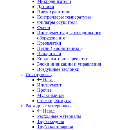
Микродвигатели
Датчики
Предохранители
Контроллеры температуры
Фильтры осушителя
Фреон
Инструменты для холодильного
оборудования
Крыльчатки
Петли ( кронштейны )
Испарители
Конденсаторные решетки
Блоки индикации и управления
Воздушные заслонки
Инструмент
Назад
Инструмент
Прочее
Мультиметры
Стяжки, Хомуты
Расходные материалы
Назад
Расходные материалы
Труба медная
Труба капилярная