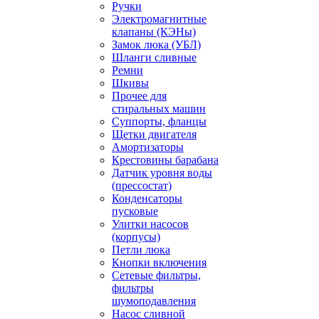
Ручки
Электромагнитные
клапаны (КЭНы)
Замок люка (УБЛ)
Шланги сливные
Ремни
Шкивы
Прочее для
стиральных машин
Суппорты, фланцы
Щетки двигателя
Амортизаторы
Крестовины барабана
Датчик уровня воды
(прессостат)
Конденсаторы
пусковые
Улитки насосов
(корпусы)
Петли люка
Кнопки включения
Сетевые фильтры,
фильтры
шумоподавления
Насос сливной