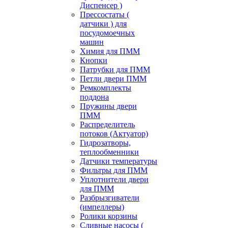
Диспенсер )
Прессостаты (
датчики ) для
посудомоечных
машин
Химия для ПММ
Кнопки
Патрубки для ПММ
Петли двери ПММ
Ремкомплекты
поддона
Пружины двери
ПММ
Распределитель
потоков (Актуатор)
Гидрозатворы,
теплообменники
Датчики температуры
Фильтры для ПММ
Уплотнители двери
для ПММ
Разбрызгиватели
(импеллеры)
Ролики корзины
Сливные насосы (