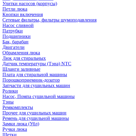
Улитки насосов (корпусы)
Петли люка
Кнопки включения
Сетевые фильтры, фильтры шумоподавления
Насос сливной
Патрубки
Подшипники
Бак, барабан
Двигатели
Обрамления люка
Люк для стиральных
Датчик температуры (Тэна) NTC
Шланги заливные
Плата для стиральной машины
Порошкоприемник-дозатор
Запчасти для сушильных машин
Ролики
Насос, Помпа сушильной машины
Тэны
Ремкомплекты
Прочее для сушильных машин
Ремень для сушильной машины
Замки люка (Убл)
Ручки люка
Щетки