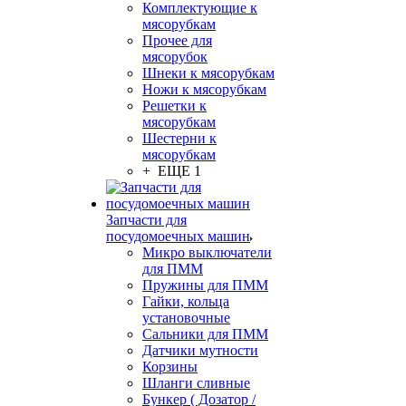
Комплектующие к
мясорубкам
Прочее для
мясорубок
Шнеки к мясорубкам
Ножи к мясорубкам
Решетки к
мясорубкам
Шестерни к
мясорубкам
+ ЕЩЕ 1
Запчасти для
посудомоечных машин
Микро выключатели
для ПММ
Пружины для ПММ
Гайки, кольца
установочные
Сальники для ПММ
Датчики мутности
Корзины
Шланги сливные
Бункер ( Дозатор /