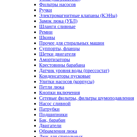
Фильтры насосов
Ручки
Электромагнитные клапаны (КЭНы)
Замок люка (УБЛ)
Шланги сливные
Ремни
Шкивы
Прочее для стиральных машин
Суппорты, фланцы
Щетки двигателя
Амортизаторы
Крестовины барабана
Датчик уровня воды (прессостат)
Конденсаторы пусковые
Улитки насосов (корпусы)
Петли люка
Кнопки включения
Сетевые фильтры, фильтры шумоподавления
Насос сливной
Патрубки
Подшипники
Бак, барабан
Двигатели
Обрамления люка
Люк для стиральных