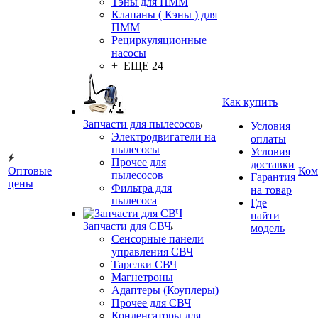
Тэны для ПММ
Клапаны ( Кэны ) для
ПММ
Рециркуляционные
насосы
+ ЕЩЕ 24
Как купить
Запчасти для пылесосов
Условия
Электродвигатели на
оплаты
пылесосы
Условия
Прочее для
доставки
Оптовые
Ком
пылесосов
Гарантия
цены
Фильтра для
на товар
пылесоса
Где
найти
Запчасти для СВЧ
модель
Сенсорные панели
управления СВЧ
Тарелки СВЧ
Магнетроны
Адаптеры (Коуплеры)
Прочее для СВЧ
Конденсаторы для