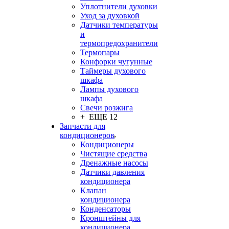
Уплотнители духовки
Уход за духовкой
Датчики температуры
и
термопредохранители
Термопары
Конфорки чугунные
Таймеры духового
шкафа
Лампы духового
шкафа
Свечи розжига
+ ЕЩЕ 12
Запчасти для
кондиционеров
Кондиционеры
Чистящие средства
Дренажные насосы
Датчики давления
кондиционера
Клапан
кондиционера
Конденсаторы
Кронштейны для
кондиционера