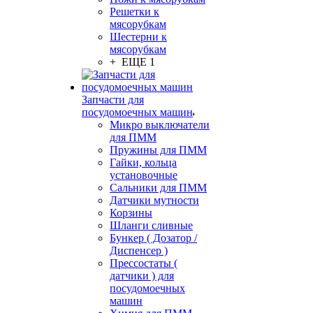
Решетки к
мясорубкам
Шестерни к
мясорубкам
+ ЕЩЕ 1
Запчасти для
посудомоечных машин
Микро выключатели
для ПММ
Пружины для ПММ
Гайки, кольца
установочные
Сальники для ПММ
Датчики мутности
Корзины
Шланги сливные
Бункер ( Дозатор /
Диспенсер )
Прессостаты (
датчики ) для
посудомоечных
машин