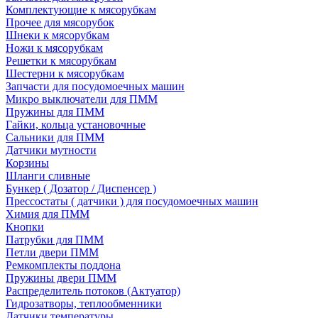
Комплектующие к мясорубкам
Прочее для мясорубок
Шнеки к мясорубкам
Ножи к мясорубкам
Решетки к мясорубкам
Шестерни к мясорубкам
Запчасти для посудомоечных машин
Микро выключатели для ПММ
Пружины для ПММ
Гайки, кольца установочные
Сальники для ПММ
Датчики мутности
Корзины
Шланги сливные
Бункер ( Дозатор / Диспенсер )
Прессостаты ( датчики ) для посудомоечных машин
Химия для ПММ
Кнопки
Патрубки для ПММ
Петли двери ПММ
Ремкомплекты поддона
Пружины двери ПММ
Распределитель потоков (Актуатор)
Гидрозатворы, теплообменники
Датчики температуры