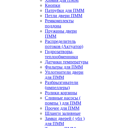
Химия для ПММ
Кнопки
Патрубки для ПММ
Петли двери ПММ
Ремкомплекты
поддона
Пружины двери
ПММ
Распределитель
потоков (Актуатор)
Гидрозатворы,
теплообменники
Датчики температуры
Фильтры для ПММ
Уплотнители двери
для ПММ
Разбрызгиватели
(импеллеры)
Ролики корзины
Сливные насосы (
помпы ) для ПММ
Прочее для ПММ
Шланги заливные
Замки дверей ( убл )
для ПММ