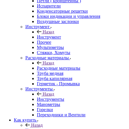
Петли ( кронштейны )
Испарители
Конденсаторные решетки
Блоки индикации и управления
Воздушные заслонки
Инструмент
Назад
Инструмент
Прочее
Мультиметры
Стяжки, Хомуты
Расходные материалы
Назад
Расходные материалы
Труба медная
Труба капилярная
Герметик - Промывка
Инструменты
Назад
Инструменты
Манометры
Горелки
Переходники и Вентили
Как купить
Назад