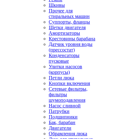
Шкивы
Прочее для
стиральных машин
Суппорты, фланцы
Щетки двигателя
Амортизаторы
Крестовины барабана
Датчик уровня воды
(прессостат)
Конденсаторы
пусковые
Улитки насосов
(корпусы)
Петли люка
Кнопки включения
Сетевые фильтры,
фильтры
шумоподавления
Насос сливной
Патрубки
Подшипники
Бак, барабан
Двигатели
Обрамления люка