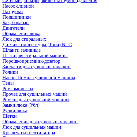
Сетевые фильтры, фильтры шумоподавления
Насос сливной
Патрубки
Подшипники
Бак, барабан
Двигатели
Обрамления люка
Люк для стиральных
Датчик температуры (Тэна) NTC
Шланги заливные
Плата для стиральной машины
Порошкоприемник-дозатор
Запчасти для сушильных машин
Ролики
Насос, Помпа сушильной машины
Тэны
Ремкомплекты
Прочее для сушильных машин
Ремень для сушильной машины
Замки люка (Убл)
Ручки люка
Щетки
Обрамление для сушильных машин
Люк для сушильных машин
Крыльчатки вентилятора