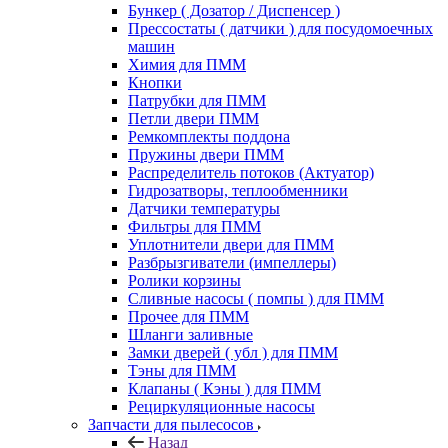
Бункер ( Дозатор / Диспенсер )
Прессостаты ( датчики ) для посудомоечных
машин
Химия для ПММ
Кнопки
Патрубки для ПММ
Петли двери ПММ
Ремкомплекты поддона
Пружины двери ПММ
Распределитель потоков (Актуатор)
Гидрозатворы, теплообменники
Датчики температуры
Фильтры для ПММ
Уплотнители двери для ПММ
Разбрызгиватели (импеллеры)
Ролики корзины
Сливные насосы ( помпы ) для ПММ
Прочее для ПММ
Шланги заливные
Замки дверей ( убл ) для ПММ
Тэны для ПММ
Клапаны ( Кэны ) для ПММ
Рециркуляционные насосы
Запчасти для пылесосов
Назад