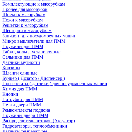
Комплектующие к мясорубкам
Прочее для мясорубок
Шнеки к мясорубкам
Ножи к мясорубкам
Решетки к мясорубкам
Шестерни к мясорубкам
Запчасти для посудомоечных машин
Микро выключатели для ПММ
Пружины для ПММ
Гайки, кольца установочные
Сальники для ПММ
Датчики мутности
Корзины
Шланги сливные
Бункер ( Дозатор / Диспенсер )
Прессостаты ( датчики ) для посудомоечных машин
Химия для ПММ
Кнопки
Патрубки для ПММ
Петли двери ПММ
Ремкомплекты поддона
Пружины двери ПММ
Распределитель потоков (Актуатор)
Гидрозатворы, теплообменники
Датчики температуры