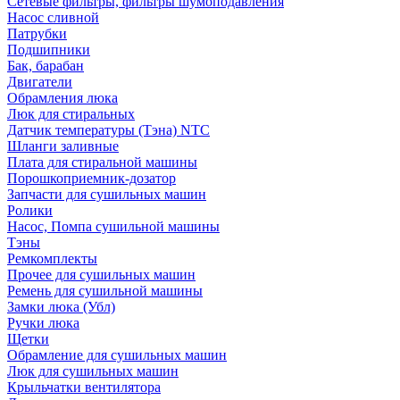
Сетевые фильтры, фильтры шумоподавления
Насос сливной
Патрубки
Подшипники
Бак, барабан
Двигатели
Обрамления люка
Люк для стиральных
Датчик температуры (Тэна) NTC
Шланги заливные
Плата для стиральной машины
Порошкоприемник-дозатор
Запчасти для сушильных машин
Ролики
Насос, Помпа сушильной машины
Тэны
Ремкомплекты
Прочее для сушильных машин
Ремень для сушильной машины
Замки люка (Убл)
Ручки люка
Щетки
Обрамление для сушильных машин
Люк для сушильных машин
Крыльчатки вентилятора