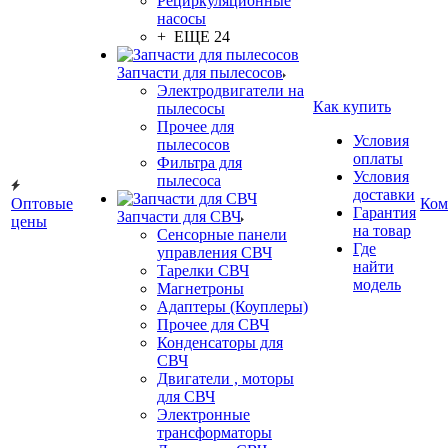
Рециркуляционные
насосы
+ ЕЩЕ 24
Запчасти для пылесосов
Электродвигатели на
Как купить
пылесосы
Прочее для
Условия
пылесосов
оплаты
Фильтра для
Условия
пылесоса
доставки
Оптовые
Ком
Гарантия
Запчасти для СВЧ
цены
на товар
Сенсорные панели
Где
управления СВЧ
найти
Тарелки СВЧ
модель
Магнетроны
Адаптеры (Коуплеры)
Прочее для СВЧ
Конденсаторы для
СВЧ
Двигатели , моторы
для СВЧ
Электронные
трансформаторы