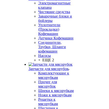
Электромагнитные
клапана
Чистящие средства
Заварочные блоки и
бойлеры
Уплотнители
(Прокладки)
Кофемашин
Датчики Кофемашин
Соединители,
Трубки, Шланги
кофемашин
Насосы
+ ЕЩЕ 2
Запчасти для мясорубок
Комплектующие к
мясорубкам
Прочее для
мясорубок
Шнеки к мясорубкам
Ножи к мясорубкам
Решетки к
мясорубкам
Шестерни к