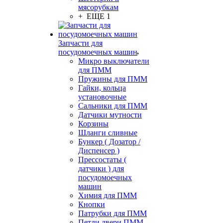
мясорубкам
+ ЕЩЕ 1
Запчасти для
посудомоечных машин
Микро выключатели
для ПММ
Пружины для ПММ
Гайки, кольца
установочные
Сальники для ПММ
Датчики мутности
Корзины
Шланги сливные
Бункер ( Дозатор /
Диспенсер )
Прессостаты (
датчики ) для
посудомоечных
машин
Химия для ПММ
Кнопки
Патрубки для ПММ
Петли двери ПММ