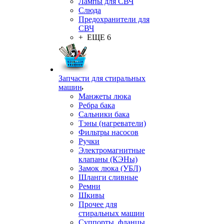
Лампы для СВЧ
Слюда
Предохранители для
СВЧ
+ ЕЩЕ 6
Запчасти для стиральных
машин
Манжеты люка
Ребра бака
Сальники бака
Тэны (нагреватели)
Фильтры насосов
Ручки
Электромагнитные
клапаны (КЭНы)
Замок люка (УБЛ)
Шланги сливные
Ремни
Шкивы
Прочее для
стиральных машин
Суппорты, фланцы