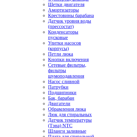
Щетки двигателя
Амортизаторы
Крестовины барабана
Датчик уровня воды
(прессостат)
Конденсаторы
пусковые
Улитки насосов
(корпусы)
Петли люка
Кнопки включения
Сетевые фильтры,
фильтры
шумоподавления
Насос сливной
Патрубки
Подшипники
Бак, барабан
Двигатели
Обрамления люка
Люк для стиральных
Датчик температуры
(Тэна) NTC
Шланги заливные
Плата для стиральной