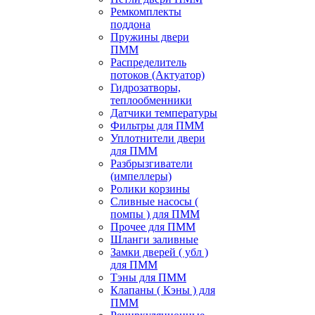
Ремкомплекты
поддона
Пружины двери
ПММ
Распределитель
потоков (Актуатор)
Гидрозатворы,
теплообменники
Датчики температуры
Фильтры для ПММ
Уплотнители двери
для ПММ
Разбрызгиватели
(импеллеры)
Ролики корзины
Сливные насосы (
помпы ) для ПММ
Прочее для ПММ
Шланги заливные
Замки дверей ( убл )
для ПММ
Тэны для ПММ
Клапаны ( Кэны ) для
ПММ