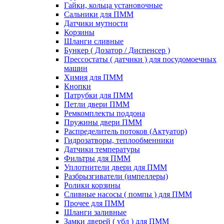
Гайки, кольца установочные
Сальники для ПММ
Датчики мутности
Корзины
Шланги сливные
Бункер ( Дозатор / Диспенсер )
Прессостаты ( датчики ) для посудомоечных
машин
Химия для ПММ
Кнопки
Патрубки для ПММ
Петли двери ПММ
Ремкомплекты поддона
Пружины двери ПММ
Распределитель потоков (Актуатор)
Гидрозатворы, теплообменники
Датчики температуры
Фильтры для ПММ
Уплотнители двери для ПММ
Разбрызгиватели (импеллеры)
Ролики корзины
Сливные насосы ( помпы ) для ПММ
Прочее для ПММ
Шланги заливные
Замки дверей ( убл ) для ПММ