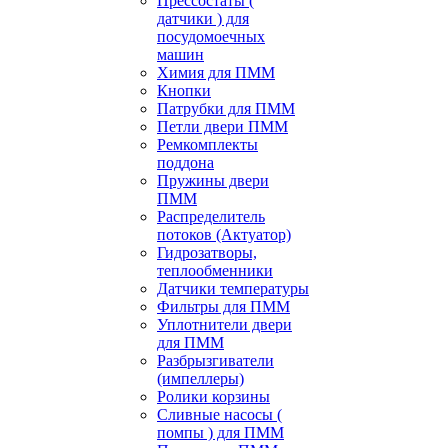
Прессостаты (
датчики ) для
посудомоечных
машин
Химия для ПММ
Кнопки
Патрубки для ПММ
Петли двери ПММ
Ремкомплекты
поддона
Пружины двери
ПММ
Распределитель
потоков (Актуатор)
Гидрозатворы,
теплообменники
Датчики температуры
Фильтры для ПММ
Уплотнители двери
для ПММ
Разбрызгиватели
(импеллеры)
Ролики корзины
Сливные насосы (
помпы ) для ПММ