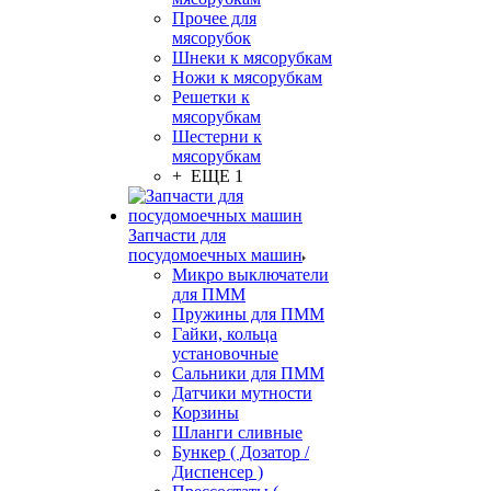
Прочее для
мясорубок
Шнеки к мясорубкам
Ножи к мясорубкам
Решетки к
мясорубкам
Шестерни к
мясорубкам
+ ЕЩЕ 1
Запчасти для
посудомоечных машин
Микро выключатели
для ПММ
Пружины для ПММ
Гайки, кольца
установочные
Сальники для ПММ
Датчики мутности
Корзины
Шланги сливные
Бункер ( Дозатор /
Диспенсер )