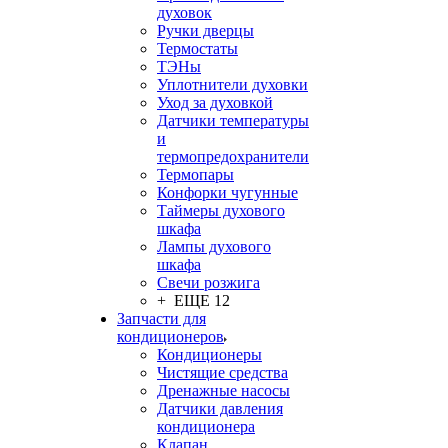
духовок
Ручки дверцы
Термостаты
ТЭНы
Уплотнители духовки
Уход за духовкой
Датчики температуры
и
термопредохранители
Термопары
Конфорки чугунные
Таймеры духового
шкафа
Лампы духового
шкафа
Свечи розжига
+ ЕЩЕ 12
Запчасти для
кондиционеров
Кондиционеры
Чистящие средства
Дренажные насосы
Датчики давления
кондиционера
Клапан