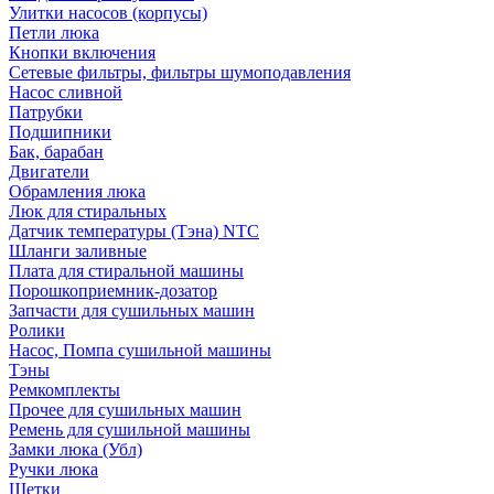
Улитки насосов (корпусы)
Петли люка
Кнопки включения
Сетевые фильтры, фильтры шумоподавления
Насос сливной
Патрубки
Подшипники
Бак, барабан
Двигатели
Обрамления люка
Люк для стиральных
Датчик температуры (Тэна) NTC
Шланги заливные
Плата для стиральной машины
Порошкоприемник-дозатор
Запчасти для сушильных машин
Ролики
Насос, Помпа сушильной машины
Тэны
Ремкомплекты
Прочее для сушильных машин
Ремень для сушильной машины
Замки люка (Убл)
Ручки люка
Щетки