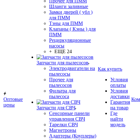
Прочее для ПММ
Шланги заливные
Замки дверей ( убл )
для ПММ
Тэны для ПММ
Клапаны ( Кэны ) для
ПММ
Рециркуляционные
насосы
+ ЕЩЕ 24
Запчасти для пылесосов
Электродвигатели на
Как купить
пылесосы
Прочее для
Условия
пылесосов
оплаты
Фильтра для
Условия
пылесоса
доставки
Оптовые
Ком
Гарантия
цены
Запчасти для СВЧ
на товар
Сенсорные панели
Где
управления СВЧ
найти
Тарелки СВЧ
модель
Магнетроны
Адаптеры (Коуплеры)