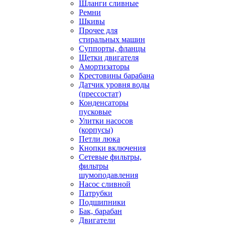
Шланги сливные
Ремни
Шкивы
Прочее для
стиральных машин
Суппорты, фланцы
Щетки двигателя
Амортизаторы
Крестовины барабана
Датчик уровня воды
(прессостат)
Конденсаторы
пусковые
Улитки насосов
(корпусы)
Петли люка
Кнопки включения
Сетевые фильтры,
фильтры
шумоподавления
Насос сливной
Патрубки
Подшипники
Бак, барабан
Двигатели