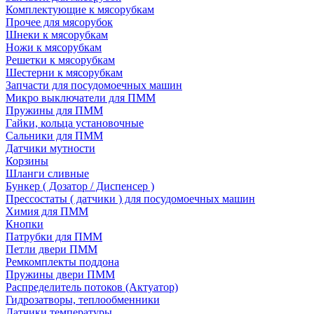
Комплектующие к мясорубкам
Прочее для мясорубок
Шнеки к мясорубкам
Ножи к мясорубкам
Решетки к мясорубкам
Шестерни к мясорубкам
Запчасти для посудомоечных машин
Микро выключатели для ПММ
Пружины для ПММ
Гайки, кольца установочные
Сальники для ПММ
Датчики мутности
Корзины
Шланги сливные
Бункер ( Дозатор / Диспенсер )
Прессостаты ( датчики ) для посудомоечных машин
Химия для ПММ
Кнопки
Патрубки для ПММ
Петли двери ПММ
Ремкомплекты поддона
Пружины двери ПММ
Распределитель потоков (Актуатор)
Гидрозатворы, теплообменники
Датчики температуры