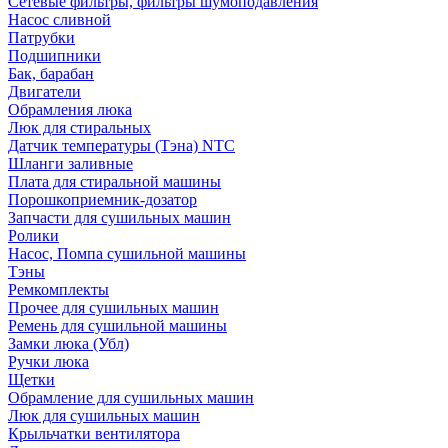
Сетевые фильтры, фильтры шумоподавления
Насос сливной
Патрубки
Подшипники
Бак, барабан
Двигатели
Обрамления люка
Люк для стиральных
Датчик температуры (Тэна) NTC
Шланги заливные
Плата для стиральной машины
Порошкоприемник-дозатор
Запчасти для сушильных машин
Ролики
Насос, Помпа сушильной машины
Тэны
Ремкомплекты
Прочее для сушильных машин
Ремень для сушильной машины
Замки люка (Убл)
Ручки люка
Щетки
Обрамление для сушильных машин
Люк для сушильных машин
Крыльчатки вентилятора