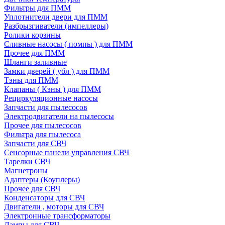
Фильтры для ПММ
Уплотнители двери для ПММ
Разбрызгиватели (импеллеры)
Ролики корзины
Сливные насосы ( помпы ) для ПММ
Прочее для ПММ
Шланги заливные
Замки дверей ( убл ) для ПММ
Тэны для ПММ
Клапаны ( Кэны ) для ПММ
Рециркуляционные насосы
Запчасти для пылесосов
Электродвигатели на пылесосы
Прочее для пылесосов
Фильтра для пылесоса
Запчасти для СВЧ
Сенсорные панели управления СВЧ
Тарелки СВЧ
Магнетроны
Адаптеры (Коуплеры)
Прочее для СВЧ
Конденсаторы для СВЧ
Двигатели , моторы для СВЧ
Электронные трансформаторы
Лампы для СВЧ