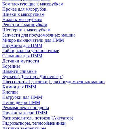
Комплектующие к мясорубкам
Прочее для мясорубок
Шнеки к мясорубкам
Ножи к мясорубкам
Решетки к мясорубкам
Шестерни к мясорубкам
Запчасти для посудомоечных машин
Микро выключатели для ПММ
Пружины для ПММ
Гайки, кольца установочные
Сальники для ПММ
Датчики мутности
Корзины
Шланги сливные
Бункер ( Дозатор / Диспенсер )
Прессостаты ( датчики ) для посудомоечных машин
Химия для ПММ
Кнопки
Патрубки для ПММ
Петли двери ПММ
Ремкомплекты поддона
Пружины двери ПММ
Распределитель потоков (Актуатор)
Гидрозатворы, теплообменники
Датчики температуры