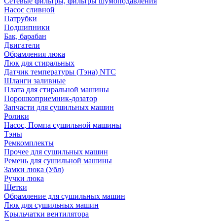
Сетевые фильтры, фильтры шумоподавления
Насос сливной
Патрубки
Подшипники
Бак, барабан
Двигатели
Обрамления люка
Люк для стиральных
Датчик температуры (Тэна) NTC
Шланги заливные
Плата для стиральной машины
Порошкоприемник-дозатор
Запчасти для сушильных машин
Ролики
Насос, Помпа сушильной машины
Тэны
Ремкомплекты
Прочее для сушильных машин
Ремень для сушильной машины
Замки люка (Убл)
Ручки люка
Щетки
Обрамление для сушильных машин
Люк для сушильных машин
Крыльчатки вентилятора