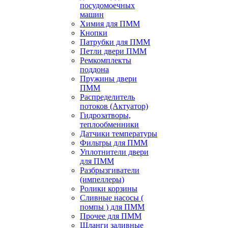
посудомоечных
машин
Химия для ПММ
Кнопки
Патрубки для ПММ
Петли двери ПММ
Ремкомплекты
поддона
Пружины двери
ПММ
Распределитель
потоков (Актуатор)
Гидрозатворы,
теплообменники
Датчики температуры
Фильтры для ПММ
Уплотнители двери
для ПММ
Разбрызгиватели
(импеллеры)
Ролики корзины
Сливные насосы (
помпы ) для ПММ
Прочее для ПММ
Шланги заливные