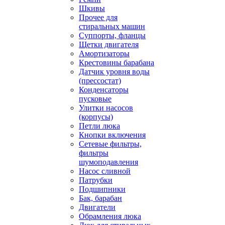
Шкивы
Прочее для
стиральных машин
Суппорты, фланцы
Щетки двигателя
Амортизаторы
Крестовины барабана
Датчик уровня воды
(прессостат)
Конденсаторы
пусковые
Улитки насосов
(корпусы)
Петли люка
Кнопки включения
Сетевые фильтры,
фильтры
шумоподавления
Насос сливной
Патрубки
Подшипники
Бак, барабан
Двигатели
Обрамления люка