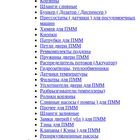
Корзины
Шланги сливные
Бункер ( Дозатор / Диспенсер )
Прессостаты ( датчики ) для посудомоечных
машин
Химия для ПММ
Кнопки
Патрубки для ПММ
Петли двери ПММ
Ремкомплекты поддона
Пружины двери ПММ
Распределитель потоков (Актуатор)
Гидрозатворы, теплообменники
Датчики температуры
Фильтры для ПММ
Уплотнители двери для ПММ
Разбрызгиватели (импеллеры)
Ролики корзины
Сливные насосы ( помпы ) для ПММ
Прочее для ПММ
Шланги заливные
Замки дверей ( убл ) для ПММ
Тэны для ПММ
Клапаны ( Кэны ) для ПММ
Рециркуляционные насосы