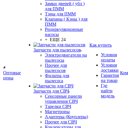
Замки дверей ( убл )
для ПММ
Тэны для ПММ
Клапаны ( Кэны ) для
ПММ
Рециркуляционные
насосы
+ ЕЩЕ 24
Как купить
Запчасти для пылесосов
Условия
Электродвигатели на
оплаты
пылесосы
Условия
Прочее для
доставки
пылесосов
Оптовые
Ком
Гарантия
Фильтра для
цены
на товар
пылесоса
Где
найти
Запчасти для СВЧ
модель
Сенсорные панели
управления СВЧ
Тарелки СВЧ
Магнетроны
Адаптеры (Коуплеры)
Прочее для СВЧ
Конденсаторы для