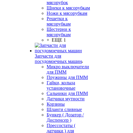
мясорубок
Шнеки к мясорубкам
Ножи к мясорубкам
Решетки к
мясорубкам
Шестерни к
мясорубкам
+ ЕЩЕ 1
Запчасти для
посудомоечных машин
Микро выключатели
для ПММ
Пружины для ПММ
Гайки, кольца
установочные
Сальники для ПММ
Датчики мутности
Корзины
Шланги сливные
Бункер ( Дозатор /
Диспенсер )
Прессостаты (
датчики ) для