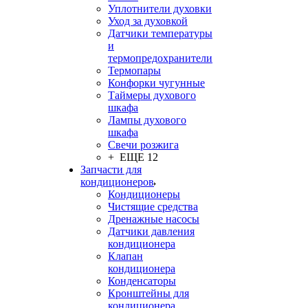
Уплотнители духовки
Уход за духовкой
Датчики температуры
и
термопредохранители
Термопары
Конфорки чугунные
Таймеры духового
шкафа
Лампы духового
шкафа
Свечи розжига
+ ЕЩЕ 12
Запчасти для
кондиционеров
Кондиционеры
Чистящие средства
Дренажные насосы
Датчики давления
кондиционера
Клапан
кондиционера
Конденсаторы
Кронштейны для
кондиционера