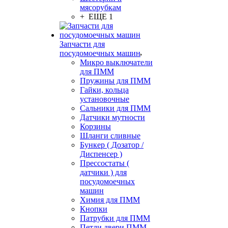
мясорубкам
+ ЕЩЕ 1
Запчасти для
посудомоечных машин
Микро выключатели
для ПММ
Пружины для ПММ
Гайки, кольца
установочные
Сальники для ПММ
Датчики мутности
Корзины
Шланги сливные
Бункер ( Дозатор /
Диспенсер )
Прессостаты (
датчики ) для
посудомоечных
машин
Химия для ПММ
Кнопки
Патрубки для ПММ
Петли двери ПММ