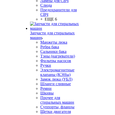
Лампы для СВЧ
Слюда
Предохранители для
СВЧ
+ ЕЩЕ 6
Запчасти для стиральных
машин
Манжеты люка
Ребра бака
Сальники бака
Тэны (нагреватели)
Фильтры насосов
Ручки
Электромагнитные
клапаны (КЭНы)
Замок люка (УБЛ)
Шланги сливные
Ремни
Шкивы
Прочее для
стиральных машин
Суппорты, фланцы
Щетки двигателя