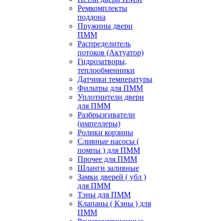
Ремкомплекты
поддона
Пружины двери
ПММ
Распределитель
потоков (Актуатор)
Гидрозатворы,
теплообменники
Датчики температуры
Фильтры для ПММ
Уплотнители двери
для ПММ
Разбрызгиватели
(импеллеры)
Ролики корзины
Сливные насосы (
помпы ) для ПММ
Прочее для ПММ
Шланги заливные
Замки дверей ( убл )
для ПММ
Тэны для ПММ
Клапаны ( Кэны ) для
ПММ