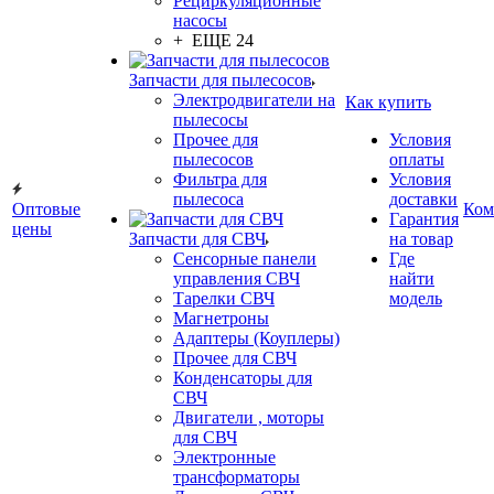
Рециркуляционные
насосы
+ ЕЩЕ 24
Запчасти для пылесосов
Электродвигатели на
Как купить
пылесосы
Прочее для
Условия
пылесосов
оплаты
Фильтра для
Условия
пылесоса
доставки
Оптовые
Ком
Гарантия
цены
Запчасти для СВЧ
на товар
Сенсорные панели
Где
управления СВЧ
найти
Тарелки СВЧ
модель
Магнетроны
Адаптеры (Коуплеры)
Прочее для СВЧ
Конденсаторы для
СВЧ
Двигатели , моторы
для СВЧ
Электронные
трансформаторы