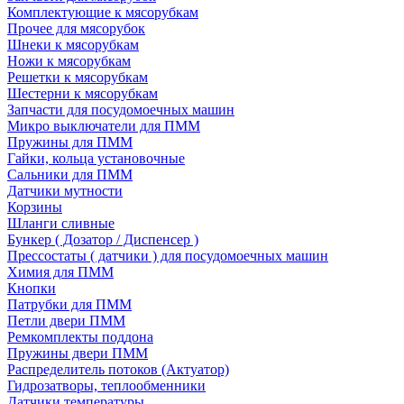
Комплектующие к мясорубкам
Прочее для мясорубок
Шнеки к мясорубкам
Ножи к мясорубкам
Решетки к мясорубкам
Шестерни к мясорубкам
Запчасти для посудомоечных машин
Микро выключатели для ПММ
Пружины для ПММ
Гайки, кольца установочные
Сальники для ПММ
Датчики мутности
Корзины
Шланги сливные
Бункер ( Дозатор / Диспенсер )
Прессостаты ( датчики ) для посудомоечных машин
Химия для ПММ
Кнопки
Патрубки для ПММ
Петли двери ПММ
Ремкомплекты поддона
Пружины двери ПММ
Распределитель потоков (Актуатор)
Гидрозатворы, теплообменники
Датчики температуры