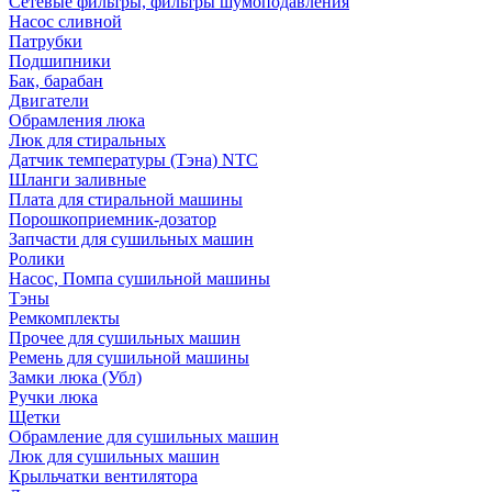
Сетевые фильтры, фильтры шумоподавления
Насос сливной
Патрубки
Подшипники
Бак, барабан
Двигатели
Обрамления люка
Люк для стиральных
Датчик температуры (Тэна) NTC
Шланги заливные
Плата для стиральной машины
Порошкоприемник-дозатор
Запчасти для сушильных машин
Ролики
Насос, Помпа сушильной машины
Тэны
Ремкомплекты
Прочее для сушильных машин
Ремень для сушильной машины
Замки люка (Убл)
Ручки люка
Щетки
Обрамление для сушильных машин
Люк для сушильных машин
Крыльчатки вентилятора