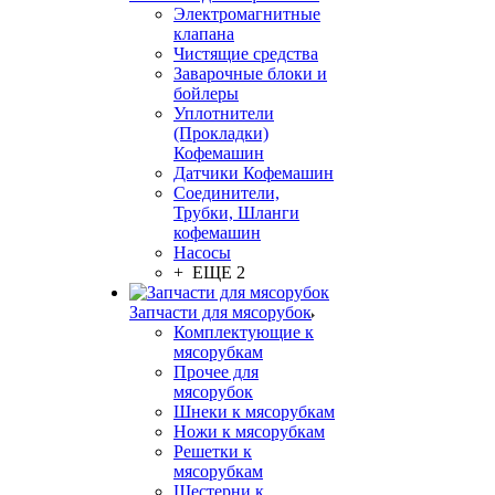
Электромагнитные
клапана
Чистящие средства
Заварочные блоки и
бойлеры
Уплотнители
(Прокладки)
Кофемашин
Датчики Кофемашин
Соединители,
Трубки, Шланги
кофемашин
Насосы
+ ЕЩЕ 2
Запчасти для мясорубок
Комплектующие к
мясорубкам
Прочее для
мясорубок
Шнеки к мясорубкам
Ножи к мясорубкам
Решетки к
мясорубкам
Шестерни к