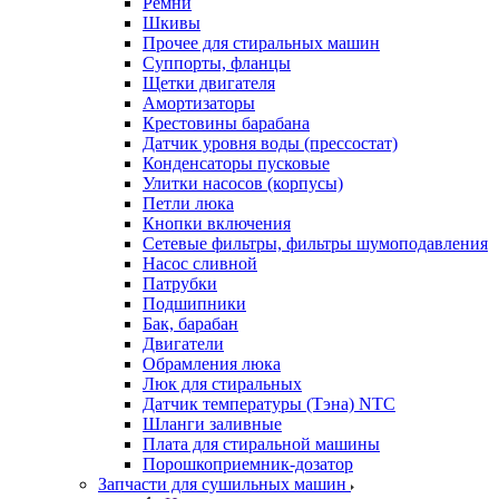
Ремни
Шкивы
Прочее для стиральных машин
Суппорты, фланцы
Щетки двигателя
Амортизаторы
Крестовины барабана
Датчик уровня воды (прессостат)
Конденсаторы пусковые
Улитки насосов (корпусы)
Петли люка
Кнопки включения
Сетевые фильтры, фильтры шумоподавления
Насос сливной
Патрубки
Подшипники
Бак, барабан
Двигатели
Обрамления люка
Люк для стиральных
Датчик температуры (Тэна) NTC
Шланги заливные
Плата для стиральной машины
Порошкоприемник-дозатор
Запчасти для сушильных машин