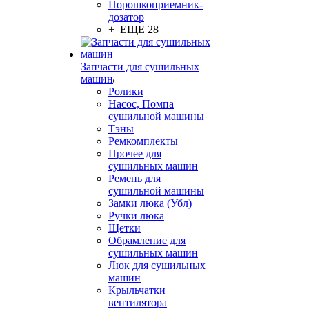
Порошкоприемник-
дозатор
+ ЕЩЕ 28
Запчасти для сушильных
машин
Ролики
Насос, Помпа
сушильной машины
Тэны
Ремкомплекты
Прочее для
сушильных машин
Ремень для
сушильной машины
Замки люка (Убл)
Ручки люка
Щетки
Обрамление для
сушильных машин
Люк для сушильных
машин
Крыльчатки
вентилятора