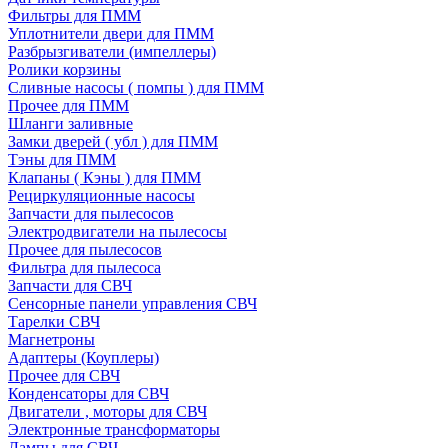
Фильтры для ПММ
Уплотнители двери для ПММ
Разбрызгиватели (импеллеры)
Ролики корзины
Сливные насосы ( помпы ) для ПММ
Прочее для ПММ
Шланги заливные
Замки дверей ( убл ) для ПММ
Тэны для ПММ
Клапаны ( Кэны ) для ПММ
Рециркуляционные насосы
Запчасти для пылесосов
Электродвигатели на пылесосы
Прочее для пылесосов
Фильтра для пылесоса
Запчасти для СВЧ
Сенсорные панели управления СВЧ
Тарелки СВЧ
Магнетроны
Адаптеры (Коуплеры)
Прочее для СВЧ
Конденсаторы для СВЧ
Двигатели , моторы для СВЧ
Электронные трансформаторы
Лампы для СВЧ