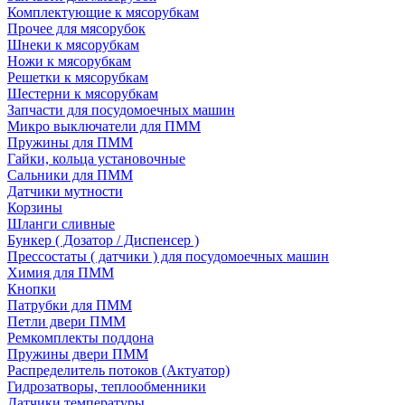
Комплектующие к мясорубкам
Прочее для мясорубок
Шнеки к мясорубкам
Ножи к мясорубкам
Решетки к мясорубкам
Шестерни к мясорубкам
Запчасти для посудомоечных машин
Микро выключатели для ПММ
Пружины для ПММ
Гайки, кольца установочные
Сальники для ПММ
Датчики мутности
Корзины
Шланги сливные
Бункер ( Дозатор / Диспенсер )
Прессостаты ( датчики ) для посудомоечных машин
Химия для ПММ
Кнопки
Патрубки для ПММ
Петли двери ПММ
Ремкомплекты поддона
Пружины двери ПММ
Распределитель потоков (Актуатор)
Гидрозатворы, теплообменники
Датчики температуры