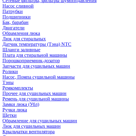
Сетевые фильтры, фильтры шумоподавления
Насос сливной
Патрубки
Подшипники
Бак, барабан
Двигатели
Обрамления люка
Люк для стиральных
Датчик температуры (Тэна) NTC
Шланги заливные
Плата для стиральной машины
Порошкоприемник-дозатор
Запчасти для сушильных машин
Ролики
Насос, Помпа сушильной машины
Тэны
Ремкомплекты
Прочее для сушильных машин
Ремень для сушильной машины
Замки люка (Убл)
Ручки люка
Щетки
Обрамление для сушильных машин
Люк для сушильных машин
Крыльчатки вентилятора