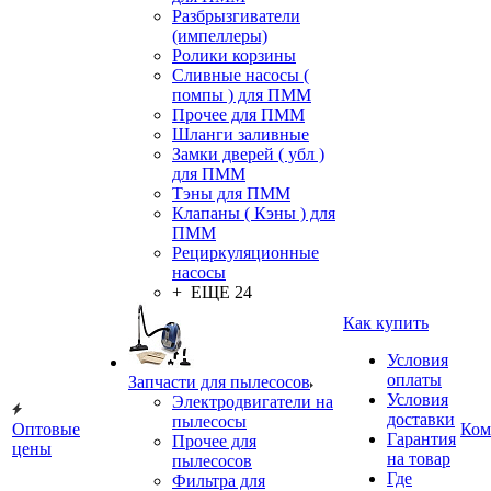
Разбрызгиватели
(импеллеры)
Ролики корзины
Сливные насосы (
помпы ) для ПММ
Прочее для ПММ
Шланги заливные
Замки дверей ( убл )
для ПММ
Тэны для ПММ
Клапаны ( Кэны ) для
ПММ
Рециркуляционные
насосы
+ ЕЩЕ 24
Как купить
Условия
оплаты
Запчасти для пылесосов
Условия
Электродвигатели на
доставки
пылесосы
Оптовые
Ком
Гарантия
Прочее для
цены
на товар
пылесосов
Где
Фильтра для