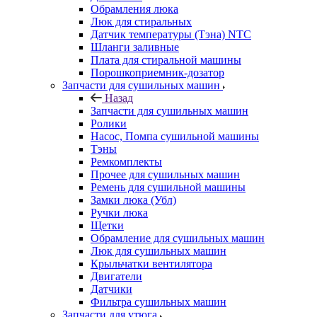
Обрамления люка
Люк для стиральных
Датчик температуры (Тэна) NTC
Шланги заливные
Плата для стиральной машины
Порошкоприемник-дозатор
Запчасти для сушильных машин
Назад
Запчасти для сушильных машин
Ролики
Насос, Помпа сушильной машины
Тэны
Ремкомплекты
Прочее для сушильных машин
Ремень для сушильной машины
Замки люка (Убл)
Ручки люка
Щетки
Обрамление для сушильных машин
Люк для сушильных машин
Крыльчатки вентилятора
Двигатели
Датчики
Фильтра сушильных машин
Запчасти для утюга