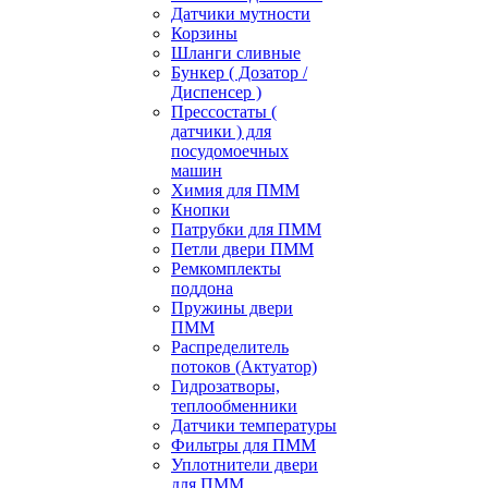
Датчики мутности
Корзины
Шланги сливные
Бункер ( Дозатор /
Диспенсер )
Прессостаты (
датчики ) для
посудомоечных
машин
Химия для ПММ
Кнопки
Патрубки для ПММ
Петли двери ПММ
Ремкомплекты
поддона
Пружины двери
ПММ
Распределитель
потоков (Актуатор)
Гидрозатворы,
теплообменники
Датчики температуры
Фильтры для ПММ
Уплотнители двери
для ПММ