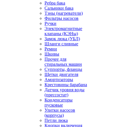
Ребра бака
Сальники бака
Тэны (нагреватели)
Фильтры насосов
Ручки
Электромагнитные
клапаны (КЭНы)
Замок люка (УБЛ)
Шланги сливные
Ремни
Шкивы
Прочее для
стиральных машин
Суппорты, фланцы
Щетки двигателя
Амортизаторы
Крестовины барабана
Датчик уровня воды
(прессостат)
Конденсаторы
пусковые
Улитки насосов
(корпусы)
Петли люка
Кнопки включения