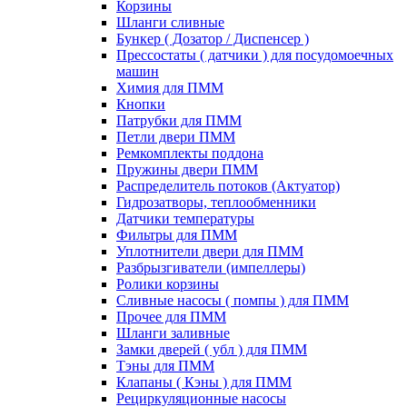
Корзины
Шланги сливные
Бункер ( Дозатор / Диспенсер )
Прессостаты ( датчики ) для посудомоечных
машин
Химия для ПММ
Кнопки
Патрубки для ПММ
Петли двери ПММ
Ремкомплекты поддона
Пружины двери ПММ
Распределитель потоков (Актуатор)
Гидрозатворы, теплообменники
Датчики температуры
Фильтры для ПММ
Уплотнители двери для ПММ
Разбрызгиватели (импеллеры)
Ролики корзины
Сливные насосы ( помпы ) для ПММ
Прочее для ПММ
Шланги заливные
Замки дверей ( убл ) для ПММ
Тэны для ПММ
Клапаны ( Кэны ) для ПММ
Рециркуляционные насосы