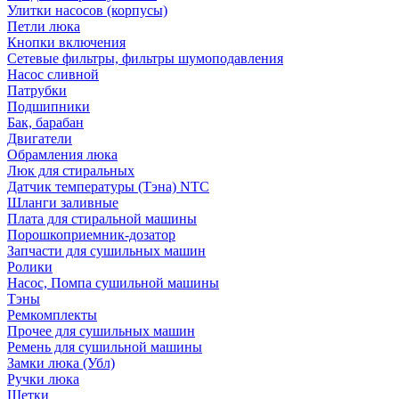
Улитки насосов (корпусы)
Петли люка
Кнопки включения
Сетевые фильтры, фильтры шумоподавления
Насос сливной
Патрубки
Подшипники
Бак, барабан
Двигатели
Обрамления люка
Люк для стиральных
Датчик температуры (Тэна) NTC
Шланги заливные
Плата для стиральной машины
Порошкоприемник-дозатор
Запчасти для сушильных машин
Ролики
Насос, Помпа сушильной машины
Тэны
Ремкомплекты
Прочее для сушильных машин
Ремень для сушильной машины
Замки люка (Убл)
Ручки люка
Щетки