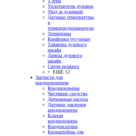
ТЭНы
Уплотнители духовки
Уход за духовкой
Датчики температуры
и
термопредохранители
Термопары
Конфорки чугунные
Таймеры духового
шкафа
Лампы духового
шкафа
Свечи розжига
+ ЕЩЕ 12
Запчасти для
кондиционеров
Кондиционеры
Чистящие средства
Дренажные насосы
Датчики давления
кондиционера
Клапан
кондиционера
Конденсаторы
Кронштейны для