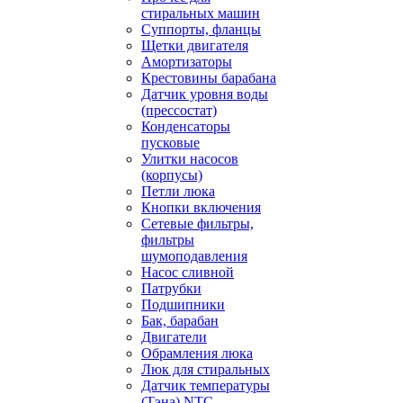
стиральных машин
Суппорты, фланцы
Щетки двигателя
Амортизаторы
Крестовины барабана
Датчик уровня воды
(прессостат)
Конденсаторы
пусковые
Улитки насосов
(корпусы)
Петли люка
Кнопки включения
Сетевые фильтры,
фильтры
шумоподавления
Насос сливной
Патрубки
Подшипники
Бак, барабан
Двигатели
Обрамления люка
Люк для стиральных
Датчик температуры
(Тэна) NTC