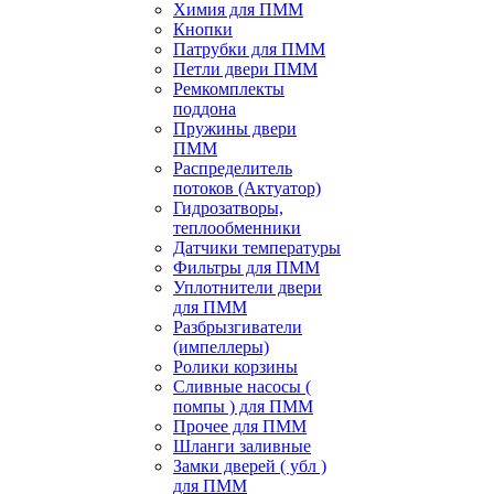
Химия для ПММ
Кнопки
Патрубки для ПММ
Петли двери ПММ
Ремкомплекты
поддона
Пружины двери
ПММ
Распределитель
потоков (Актуатор)
Гидрозатворы,
теплообменники
Датчики температуры
Фильтры для ПММ
Уплотнители двери
для ПММ
Разбрызгиватели
(импеллеры)
Ролики корзины
Сливные насосы (
помпы ) для ПММ
Прочее для ПММ
Шланги заливные
Замки дверей ( убл )
для ПММ