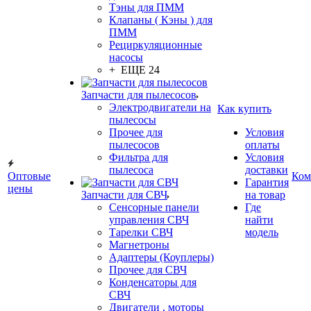
Тэны для ПММ
Клапаны ( Кэны ) для
ПММ
Рециркуляционные
насосы
+ ЕЩЕ 24
Запчасти для пылесосов
Электродвигатели на
Как купить
пылесосы
Прочее для
Условия
пылесосов
оплаты
Фильтра для
Условия
пылесоса
доставки
Оптовые
Ком
Гарантия
цены
Запчасти для СВЧ
на товар
Сенсорные панели
Где
управления СВЧ
найти
Тарелки СВЧ
модель
Магнетроны
Адаптеры (Коуплеры)
Прочее для СВЧ
Конденсаторы для
СВЧ
Двигатели , моторы