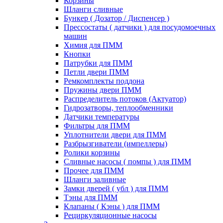
Корзины
Шланги сливные
Бункер ( Дозатор / Диспенсер )
Прессостаты ( датчики ) для посудомоечных
машин
Химия для ПММ
Кнопки
Патрубки для ПММ
Петли двери ПММ
Ремкомплекты поддона
Пружины двери ПММ
Распределитель потоков (Актуатор)
Гидрозатворы, теплообменники
Датчики температуры
Фильтры для ПММ
Уплотнители двери для ПММ
Разбрызгиватели (импеллеры)
Ролики корзины
Сливные насосы ( помпы ) для ПММ
Прочее для ПММ
Шланги заливные
Замки дверей ( убл ) для ПММ
Тэны для ПММ
Клапаны ( Кэны ) для ПММ
Рециркуляционные насосы