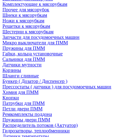
Комплектующие к мясорубкам
Прочее для мясорубок
Шнеки к мясорубкам
Ножи к мясорубкам
Решетки к мясорубкам
Шестерни к мясорубкам
Запчасти для посудомоечных машин
Микро выключатели для ПММ
Пружины для ПММ
Гайки, кольца установочные
Сальники для ПММ
Датчики мутности
Корзины
Шланги сливные
Бункер ( Дозатор / Диспенсер )
Прессостаты ( датчики ) для посудомоечных машин
Химия для ПММ
Кнопки
Патрубки для ПММ
Петли двери ПММ
Ремкомплекты поддона
Пружины двери ПММ
Распределитель потоков (Актуатор)
Гидрозатворы, теплообменники
Датчики температуры