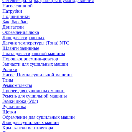
Сетевые фильтры, фильтры шумоподавления
Насос сливной
Патрубки
Подшипники
Бак, барабан
Двигатели
Обрамления люка
Люк для стиральных
Датчик температуры (Тэна) NTC
Шланги заливные
Плата для стиральной машины
Порошкоприемник-дозатор
Запчасти для сушильных машин
Ролики
Насос, Помпа сушильной машины
Тэны
Ремкомплекты
Прочее для сушильных машин
Ремень для сушильной машины
Замки люка (Убл)
Ручки люка
Щетки
Обрамление для сушильных машин
Люк для сушильных машин
Крыльчатки вентилятора