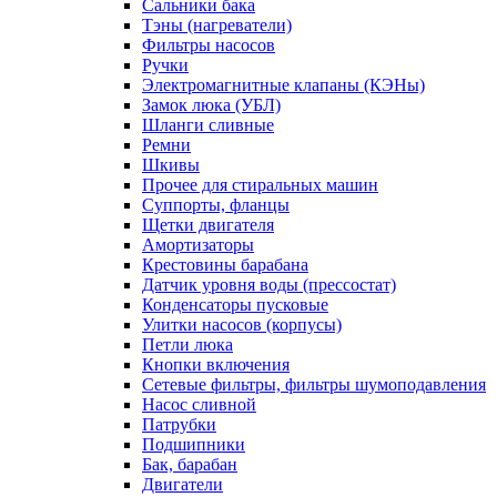
Сальники бака
Тэны (нагреватели)
Фильтры насосов
Ручки
Электромагнитные клапаны (КЭНы)
Замок люка (УБЛ)
Шланги сливные
Ремни
Шкивы
Прочее для стиральных машин
Суппорты, фланцы
Щетки двигателя
Амортизаторы
Крестовины барабана
Датчик уровня воды (прессостат)
Конденсаторы пусковые
Улитки насосов (корпусы)
Петли люка
Кнопки включения
Сетевые фильтры, фильтры шумоподавления
Насос сливной
Патрубки
Подшипники
Бак, барабан
Двигатели