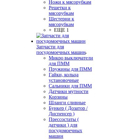
Ножи к мясорубкам
Решетки к
мясорубкам
Шестерни к
мясорубкам
+ ЕЩЕ 1
Запчасти для
посудомоечных машин
Микро выключатели
для ПММ
Пружины для ПММ
Гайки, кольца
установочные
Сальники для ПММ
Датчики мутности
Корзины
Шланги сливные
Бункер ( Дозатор /
Диспенсер )
Прессостаты (
датчики ) для
посудомоечных
машин