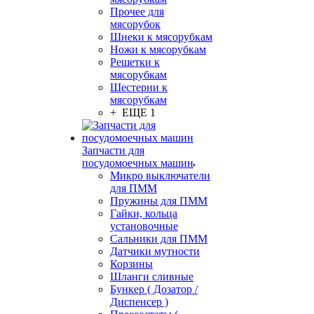
Прочее для
мясорубок
Шнеки к мясорубкам
Ножи к мясорубкам
Решетки к
мясорубкам
Шестерни к
мясорубкам
+ ЕЩЕ 1
Запчасти для
посудомоечных машин
Микро выключатели
для ПММ
Пружины для ПММ
Гайки, кольца
установочные
Сальники для ПММ
Датчики мутности
Корзины
Шланги сливные
Бункер ( Дозатор /
Диспенсер )