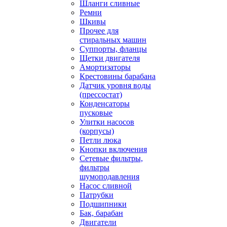
Шланги сливные
Ремни
Шкивы
Прочее для
стиральных машин
Суппорты, фланцы
Щетки двигателя
Амортизаторы
Крестовины барабана
Датчик уровня воды
(прессостат)
Конденсаторы
пусковые
Улитки насосов
(корпусы)
Петли люка
Кнопки включения
Сетевые фильтры,
фильтры
шумоподавления
Насос сливной
Патрубки
Подшипники
Бак, барабан
Двигатели