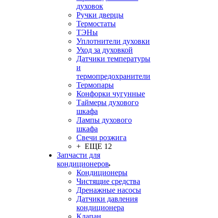
духовок
Ручки дверцы
Термостаты
ТЭНы
Уплотнители духовки
Уход за духовкой
Датчики температуры
и
термопредохранители
Термопары
Конфорки чугунные
Таймеры духового
шкафа
Лампы духового
шкафа
Свечи розжига
+ ЕЩЕ 12
Запчасти для
кондиционеров
Кондиционеры
Чистящие средства
Дренажные насосы
Датчики давления
кондиционера
Клапан