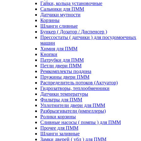
Гайки, кольца установочные
Сальники для ПММ
Датчики мутности
Корзины
Шланги сливные
Бункер ( Дозатор / Диспенсер )
Прессостаты ( датчики ) для посудомоечных
машин
Химия для ПММ
Кнопки
Патрубки для ПММ
Петли двери ПММ
Ремкомплекты поддона
Пружины двери ПММ
Распределитель потоков (Актуатор)
Гидрозатворы, теплообменники
Датчики температуры
Фильтры для ПММ
Уплотнители двери для ПММ
Разбрызгиватели (импеллеры)
Ролики корзины
Сливные насосы ( помпы ) для ПММ
Прочее для ПММ
Шланги заливные
Замки дверей ( убл ) для ПММ