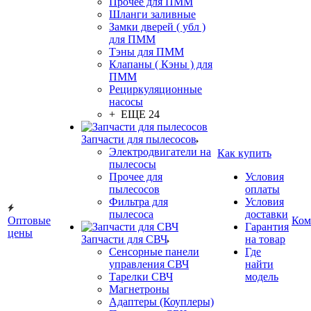
Прочее для ПММ
Шланги заливные
Замки дверей ( убл )
для ПММ
Тэны для ПММ
Клапаны ( Кэны ) для
ПММ
Рециркуляционные
насосы
+ ЕЩЕ 24
Запчасти для пылесосов
Электродвигатели на
Как купить
пылесосы
Прочее для
Условия
пылесосов
оплаты
Фильтра для
Условия
пылесоса
доставки
Оптовые
Ком
Гарантия
цены
Запчасти для СВЧ
на товар
Сенсорные панели
Где
управления СВЧ
найти
Тарелки СВЧ
модель
Магнетроны
Адаптеры (Коуплеры)