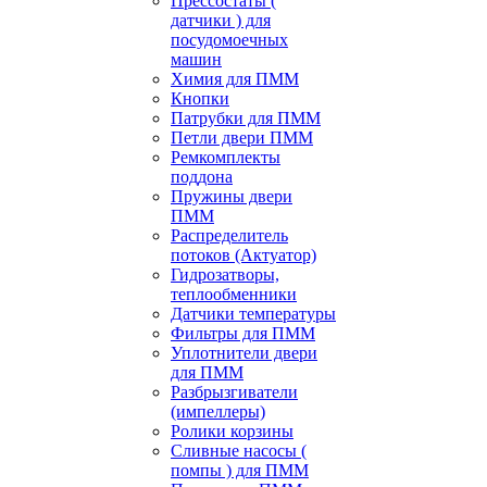
Прессостаты (
датчики ) для
посудомоечных
машин
Химия для ПММ
Кнопки
Патрубки для ПММ
Петли двери ПММ
Ремкомплекты
поддона
Пружины двери
ПММ
Распределитель
потоков (Актуатор)
Гидрозатворы,
теплообменники
Датчики температуры
Фильтры для ПММ
Уплотнители двери
для ПММ
Разбрызгиватели
(импеллеры)
Ролики корзины
Сливные насосы (
помпы ) для ПММ