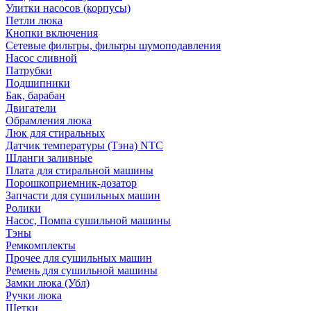
Улитки насосов (корпусы)
Петли люка
Кнопки включения
Сетевые фильтры, фильтры шумоподавления
Насос сливной
Патрубки
Подшипники
Бак, барабан
Двигатели
Обрамления люка
Люк для стиральных
Датчик температуры (Тэна) NTC
Шланги заливные
Плата для стиральной машины
Порошкоприемник-дозатор
Запчасти для сушильных машин
Ролики
Насос, Помпа сушильной машины
Тэны
Ремкомплекты
Прочее для сушильных машин
Ремень для сушильной машины
Замки люка (Убл)
Ручки люка
Щетки