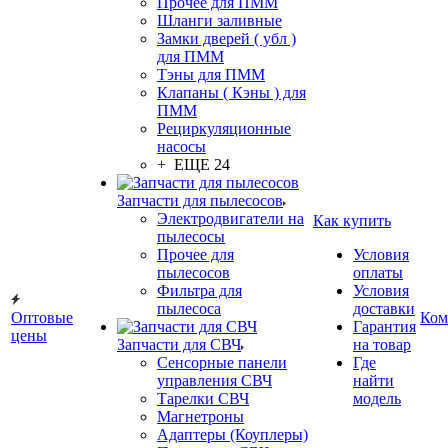
Прочее для ПММ
Шланги заливные
Замки дверей ( убл )
для ПММ
Тэны для ПММ
Клапаны ( Кэны ) для
ПММ
Рециркуляционные
насосы
+ ЕЩЕ 24
Запчасти для пылесосов
Электродвигатели на
Как купить
пылесосы
Прочее для
Условия
пылесосов
оплаты
Фильтра для
Условия
пылесоса
доставки
Оптовые
Ком
Гарантия
цены
Запчасти для СВЧ
на товар
Сенсорные панели
Где
управления СВЧ
найти
Тарелки СВЧ
модель
Магнетроны
Адаптеры (Коуплеры)