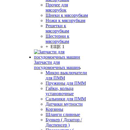
Прочее для
мясорубок
Шнеки к мясорубкам
Ножи к мясорубкам
Решетки к
мясорубкам
Шестерни к
мясорубкам
+ ЕЩЕ 1
Запчасти для
посудомоечных машин
Микро выключатели
для ПММ
Пружины для ПММ
Гайки, кольца
установочные
Сальники для ПММ
Датчики мутности
Корзины
Шланги сливные
Бункер ( Дозатор /
Диспенсер )