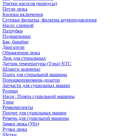
Улитки насосов (корпусы)
Петли люка
Кнопки включения
Сетевые фильтры, фильтры шумоподавления
Насос сливной
Патрубки
Подшипники
Бак, барабан
Двигатели
Обрамления люка
Люк для стиральных
Датчик температуры (Тэна) NTC
Шланги заливные
Плата для стиральной машины
Порошкоприемник-дозатор
Запчасти для сушильных машин
Ролики
Насос, Помпа сушильной машины
Тэны
Ремкомплекты
Прочее для сушильных машин
Ремень для сушильной машины
Замки люка (Убл)
Ручки люка
Щетки