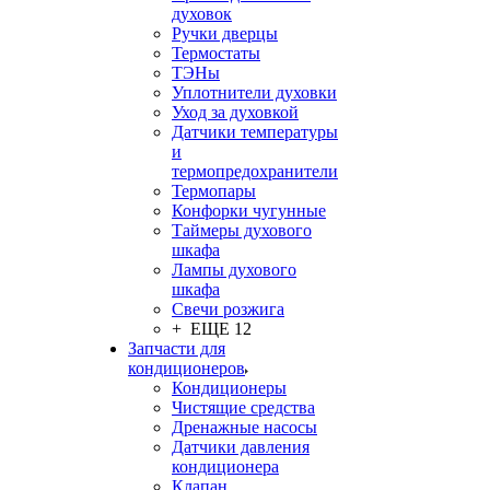
духовок
Ручки дверцы
Термостаты
ТЭНы
Уплотнители духовки
Уход за духовкой
Датчики температуры
и
термопредохранители
Термопары
Конфорки чугунные
Таймеры духового
шкафа
Лампы духового
шкафа
Свечи розжига
+ ЕЩЕ 12
Запчасти для
кондиционеров
Кондиционеры
Чистящие средства
Дренажные насосы
Датчики давления
кондиционера
Клапан