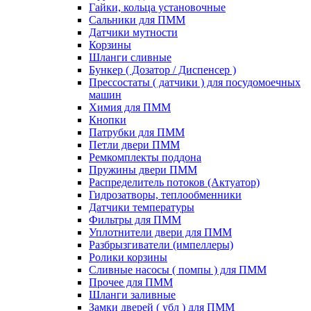
Гайки, кольца установочные
Сальники для ПММ
Датчики мутности
Корзины
Шланги сливные
Бункер ( Дозатор / Диспенсер )
Прессостаты ( датчики ) для посудомоечных
машин
Химия для ПММ
Кнопки
Патрубки для ПММ
Петли двери ПММ
Ремкомплекты поддона
Пружины двери ПММ
Распределитель потоков (Актуатор)
Гидрозатворы, теплообменники
Датчики температуры
Фильтры для ПММ
Уплотнители двери для ПММ
Разбрызгиватели (импеллеры)
Ролики корзины
Сливные насосы ( помпы ) для ПММ
Прочее для ПММ
Шланги заливные
Замки дверей ( убл ) для ПММ