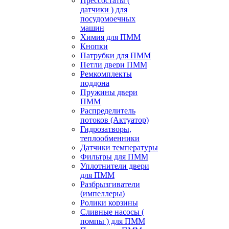
Прессостаты (
датчики ) для
посудомоечных
машин
Химия для ПММ
Кнопки
Патрубки для ПММ
Петли двери ПММ
Ремкомплекты
поддона
Пружины двери
ПММ
Распределитель
потоков (Актуатор)
Гидрозатворы,
теплообменники
Датчики температуры
Фильтры для ПММ
Уплотнители двери
для ПММ
Разбрызгиватели
(импеллеры)
Ролики корзины
Сливные насосы (
помпы ) для ПММ