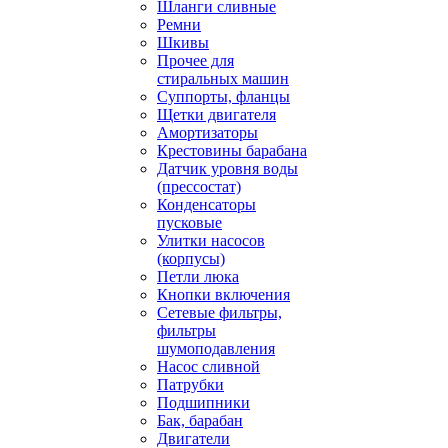
Шланги сливные
Ремни
Шкивы
Прочее для
стиральных машин
Суппорты, фланцы
Щетки двигателя
Амортизаторы
Крестовины барабана
Датчик уровня воды
(прессостат)
Конденсаторы
пусковые
Улитки насосов
(корпусы)
Петли люка
Кнопки включения
Сетевые фильтры,
фильтры
шумоподавления
Насос сливной
Патрубки
Подшипники
Бак, барабан
Двигатели