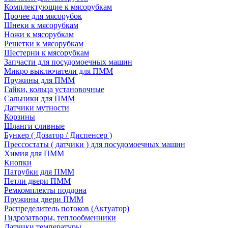
Комплектующие к мясорубкам
Прочее для мясорубок
Шнеки к мясорубкам
Ножи к мясорубкам
Решетки к мясорубкам
Шестерни к мясорубкам
Запчасти для посудомоечных машин
Микро выключатели для ПММ
Пружины для ПММ
Гайки, кольца установочные
Сальники для ПММ
Датчики мутности
Корзины
Шланги сливные
Бункер ( Дозатор / Диспенсер )
Прессостаты ( датчики ) для посудомоечных машин
Химия для ПММ
Кнопки
Патрубки для ПММ
Петли двери ПММ
Ремкомплекты поддона
Пружины двери ПММ
Распределитель потоков (Актуатор)
Гидрозатворы, теплообменники
Датчики температуры