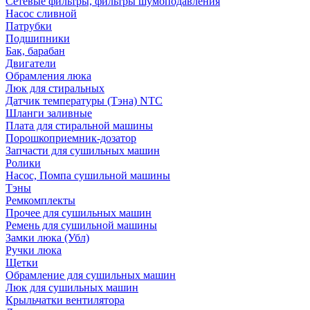
Сетевые фильтры, фильтры шумоподавления
Насос сливной
Патрубки
Подшипники
Бак, барабан
Двигатели
Обрамления люка
Люк для стиральных
Датчик температуры (Тэна) NTC
Шланги заливные
Плата для стиральной машины
Порошкоприемник-дозатор
Запчасти для сушильных машин
Ролики
Насос, Помпа сушильной машины
Тэны
Ремкомплекты
Прочее для сушильных машин
Ремень для сушильной машины
Замки люка (Убл)
Ручки люка
Щетки
Обрамление для сушильных машин
Люк для сушильных машин
Крыльчатки вентилятора