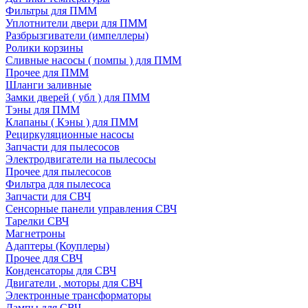
Фильтры для ПММ
Уплотнители двери для ПММ
Разбрызгиватели (импеллеры)
Ролики корзины
Сливные насосы ( помпы ) для ПММ
Прочее для ПММ
Шланги заливные
Замки дверей ( убл ) для ПММ
Тэны для ПММ
Клапаны ( Кэны ) для ПММ
Рециркуляционные насосы
Запчасти для пылесосов
Электродвигатели на пылесосы
Прочее для пылесосов
Фильтра для пылесоса
Запчасти для СВЧ
Сенсорные панели управления СВЧ
Тарелки СВЧ
Магнетроны
Адаптеры (Коуплеры)
Прочее для СВЧ
Конденсаторы для СВЧ
Двигатели , моторы для СВЧ
Электронные трансформаторы
Лампы для СВЧ