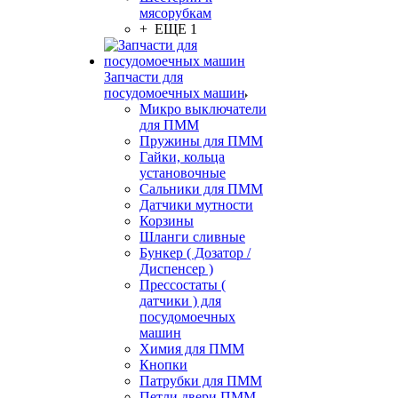
мясорубкам
+ ЕЩЕ 1
Запчасти для
посудомоечных машин
Микро выключатели
для ПММ
Пружины для ПММ
Гайки, кольца
установочные
Сальники для ПММ
Датчики мутности
Корзины
Шланги сливные
Бункер ( Дозатор /
Диспенсер )
Прессостаты (
датчики ) для
посудомоечных
машин
Химия для ПММ
Кнопки
Патрубки для ПММ
Петли двери ПММ