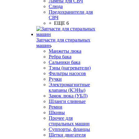
Лампы для СВЧ
Слюда
Предохранители для
СВЧ
+ ЕЩЕ 6
Запчасти для стиральных
машин
Манжеты люка
Ребра бака
Сальники бака
Тэны (нагреватели)
Фильтры насосов
Ручки
Электромагнитные
клапаны (КЭНы)
Замок люка (УБЛ)
Шланги сливные
Ремни
Шкивы
Прочее для
стиральных машин
Суппорты, фланцы
Щетки двигателя