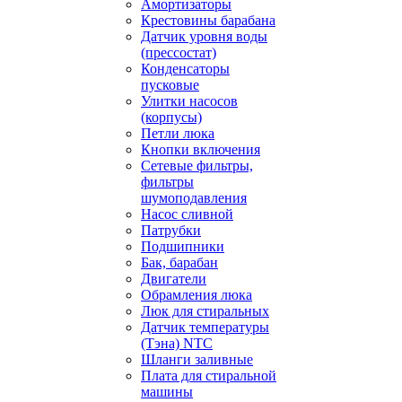
Амортизаторы
Крестовины барабана
Датчик уровня воды
(прессостат)
Конденсаторы
пусковые
Улитки насосов
(корпусы)
Петли люка
Кнопки включения
Сетевые фильтры,
фильтры
шумоподавления
Насос сливной
Патрубки
Подшипники
Бак, барабан
Двигатели
Обрамления люка
Люк для стиральных
Датчик температуры
(Тэна) NTC
Шланги заливные
Плата для стиральной
машины