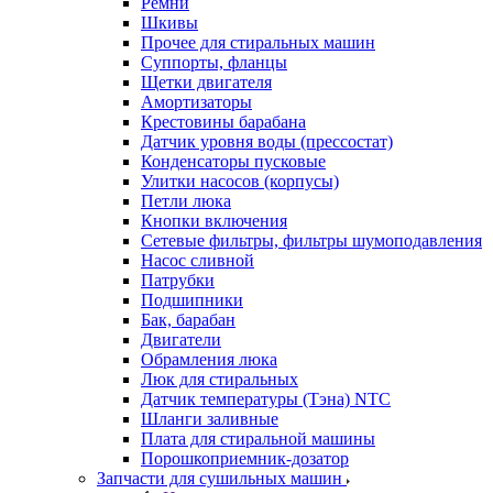
Ремни
Шкивы
Прочее для стиральных машин
Суппорты, фланцы
Щетки двигателя
Амортизаторы
Крестовины барабана
Датчик уровня воды (прессостат)
Конденсаторы пусковые
Улитки насосов (корпусы)
Петли люка
Кнопки включения
Сетевые фильтры, фильтры шумоподавления
Насос сливной
Патрубки
Подшипники
Бак, барабан
Двигатели
Обрамления люка
Люк для стиральных
Датчик температуры (Тэна) NTC
Шланги заливные
Плата для стиральной машины
Порошкоприемник-дозатор
Запчасти для сушильных машин