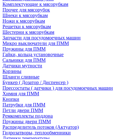
Комплектующие к мясорубкам
Прочее для мясорубок
Шнеки к мясорубкам
Ножи к мясорубкам
Решетки к мясорубкам
Шестерни к мясорубкам
Запчасти для посудомоечных машин
Микро выключатели для ПММ
Пружины для ПММ
Гайки, кольца установочные
Сальники для ПММ
Датчики мутности
Корзины
Шланги сливные
Бункер ( Дозатор / Диспенсер )
Прессостаты ( датчики ) для посудомоечных машин
Химия для ПММ
Кнопки
Патрубки для ПММ
Петли двери ПММ
Ремкомплекты поддона
Пружины двери ПММ
Распределитель потоков (Актуатор)
Гидрозатворы, теплообменники
Датчики температуры