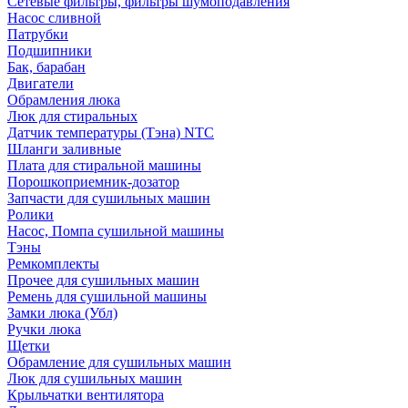
Сетевые фильтры, фильтры шумоподавления
Насос сливной
Патрубки
Подшипники
Бак, барабан
Двигатели
Обрамления люка
Люк для стиральных
Датчик температуры (Тэна) NTC
Шланги заливные
Плата для стиральной машины
Порошкоприемник-дозатор
Запчасти для сушильных машин
Ролики
Насос, Помпа сушильной машины
Тэны
Ремкомплекты
Прочее для сушильных машин
Ремень для сушильной машины
Замки люка (Убл)
Ручки люка
Щетки
Обрамление для сушильных машин
Люк для сушильных машин
Крыльчатки вентилятора