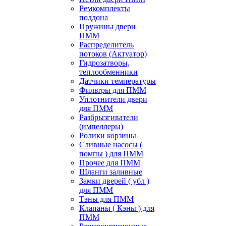
Ремкомплекты
поддона
Пружины двери
ПММ
Распределитель
потоков (Актуатор)
Гидрозатворы,
теплообменники
Датчики температуры
Фильтры для ПММ
Уплотнители двери
для ПММ
Разбрызгиватели
(импеллеры)
Ролики корзины
Сливные насосы (
помпы ) для ПММ
Прочее для ПММ
Шланги заливные
Замки дверей ( убл )
для ПММ
Тэны для ПММ
Клапаны ( Кэны ) для
ПММ