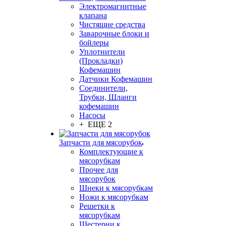
Электромагнитные
клапана
Чистящие средства
Заварочные блоки и
бойлеры
Уплотнители
(Прокладки)
Кофемашин
Датчики Кофемашин
Соединители,
Трубки, Шланги
кофемашин
Насосы
+ ЕЩЕ 2
Запчасти для мясорубок
Комплектующие к
мясорубкам
Прочее для
мясорубок
Шнеки к мясорубкам
Ножи к мясорубкам
Решетки к
мясорубкам
Шестерни к