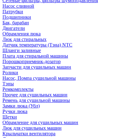
Сетевые фильтры, фильтры шумоподавления
Насос сливной
Патрубки
Подшипники
Бак, барабан
Двигатели
Обрамления люка
Люк для стиральных
Датчик температуры (Тэна) NTC
Шланги заливные
Плата для стиральной машины
Порошкоприемник-дозатор
Запчасти для сушильных машин
Ролики
Насос, Помпа сушильной машины
Тэны
Ремкомплекты
Прочее для сушильных машин
Ремень для сушильной машины
Замки люка (Убл)
Ручки люка
Щетки
Обрамление для сушильных машин
Люк для сушильных машин
Крыльчатки вентилятора