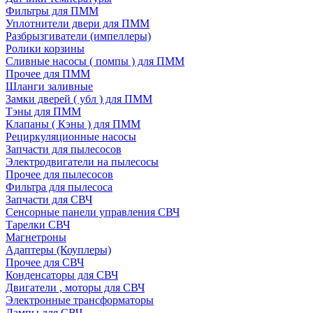
Фильтры для ПММ
Уплотнители двери для ПММ
Разбрызгиватели (импеллеры)
Ролики корзины
Сливные насосы ( помпы ) для ПММ
Прочее для ПММ
Шланги заливные
Замки дверей ( убл ) для ПММ
Тэны для ПММ
Клапаны ( Кэны ) для ПММ
Рециркуляционные насосы
Запчасти для пылесосов
Электродвигатели на пылесосы
Прочее для пылесосов
Фильтра для пылесоса
Запчасти для СВЧ
Сенсорные панели управления СВЧ
Тарелки СВЧ
Магнетроны
Адаптеры (Коуплеры)
Прочее для СВЧ
Конденсаторы для СВЧ
Двигатели , моторы для СВЧ
Электронные трансформаторы
Лампы для СВЧ