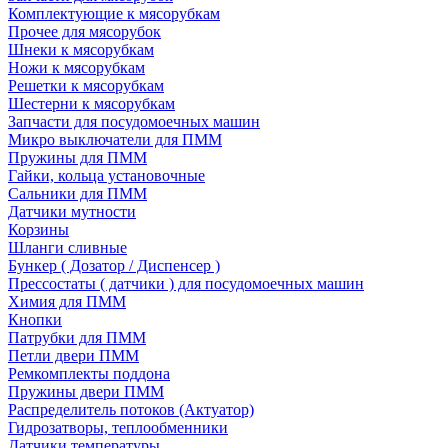
Комплектующие к мясорубкам
Прочее для мясорубок
Шнеки к мясорубкам
Ножи к мясорубкам
Решетки к мясорубкам
Шестерни к мясорубкам
Запчасти для посудомоечных машин
Микро выключатели для ПММ
Пружины для ПММ
Гайки, кольца установочные
Сальники для ПММ
Датчики мутности
Корзины
Шланги сливные
Бункер ( Дозатор / Диспенсер )
Прессостаты ( датчики ) для посудомоечных машин
Химия для ПММ
Кнопки
Патрубки для ПММ
Петли двери ПММ
Ремкомплекты поддона
Пружины двери ПММ
Распределитель потоков (Актуатор)
Гидрозатворы, теплообменники
Датчики температуры