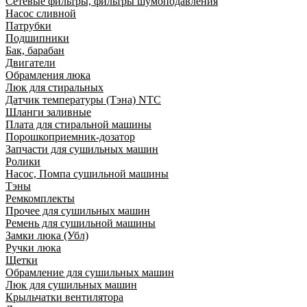
Сетевые фильтры, фильтры шумоподавления
Насос сливной
Патрубки
Подшипники
Бак, барабан
Двигатели
Обрамления люка
Люк для стиральных
Датчик температуры (Тэна) NTC
Шланги заливные
Плата для стиральной машины
Порошкоприемник-дозатор
Запчасти для сушильных машин
Ролики
Насос, Помпа сушильной машины
Тэны
Ремкомплекты
Прочее для сушильных машин
Ремень для сушильной машины
Замки люка (Убл)
Ручки люка
Щетки
Обрамление для сушильных машин
Люк для сушильных машин
Крыльчатки вентилятора