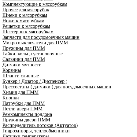
Комплектующие к мясорубкам
Прочее для мясорубок
Шнеки к мясорубкам
Ножи к мясорубкам
Решетки к мясорубкам
Шестерни к мясорубкам
Запчасти для посудомоечных машин
Микро выключатели для ПММ
Пружины для ПММ
Гайки, кольца установочные
Сальники для ПММ
Датчики мутности
Корзины
Шланги сливные
Бункер ( Дозатор / Диспенсер )
Прессостаты ( датчики ) для посудомоечных машин
Химия для ПММ
Кнопки
Патрубки для ПММ
Петли двери ПММ
Ремкомплекты поддона
Пружины двери ПММ
Распределитель потоков (Актуатор)
Гидрозатворы, теплообменники
Датчики температуры