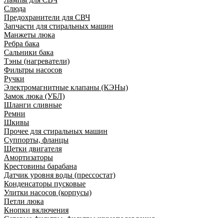
Слюда
Предохранители для СВЧ
Запчасти для стиральных машин
Манжеты люка
Ребра бака
Сальники бака
Тэны (нагреватели)
Фильтры насосов
Ручки
Электромагнитные клапаны (КЭНы)
Замок люка (УБЛ)
Шланги сливные
Ремни
Шкивы
Прочее для стиральных машин
Суппорты, фланцы
Щетки двигателя
Амортизаторы
Крестовины барабана
Датчик уровня воды (прессостат)
Конденсаторы пусковые
Улитки насосов (корпусы)
Петли люка
Кнопки включения