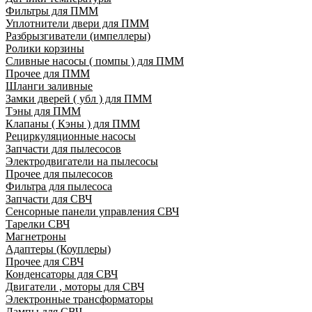
Фильтры для ПММ
Уплотнители двери для ПММ
Разбрызгиватели (импеллеры)
Ролики корзины
Сливные насосы ( помпы ) для ПММ
Прочее для ПММ
Шланги заливные
Замки дверей ( убл ) для ПММ
Тэны для ПММ
Клапаны ( Кэны ) для ПММ
Рециркуляционные насосы
Запчасти для пылесосов
Электродвигатели на пылесосы
Прочее для пылесосов
Фильтра для пылесоса
Запчасти для СВЧ
Сенсорные панели управления СВЧ
Тарелки СВЧ
Магнетроны
Адаптеры (Коуплеры)
Прочее для СВЧ
Конденсаторы для СВЧ
Двигатели , моторы для СВЧ
Электронные трансформаторы
Лампы для СВЧ