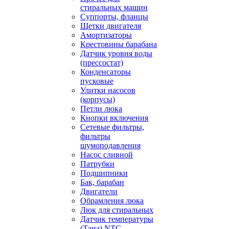
стиральных машин
Суппорты, фланцы
Щетки двигателя
Амортизаторы
Крестовины барабана
Датчик уровня воды
(прессостат)
Конденсаторы
пусковые
Улитки насосов
(корпусы)
Петли люка
Кнопки включения
Сетевые фильтры,
фильтры
шумоподавления
Насос сливной
Патрубки
Подшипники
Бак, барабан
Двигатели
Обрамления люка
Люк для стиральных
Датчик температуры
(Тэна) NTC