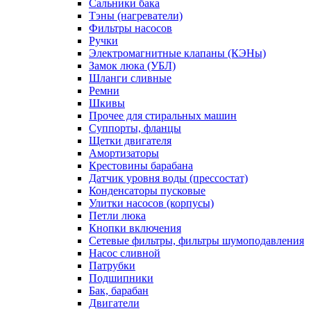
Сальники бака
Тэны (нагреватели)
Фильтры насосов
Ручки
Электромагнитные клапаны (КЭНы)
Замок люка (УБЛ)
Шланги сливные
Ремни
Шкивы
Прочее для стиральных машин
Суппорты, фланцы
Щетки двигателя
Амортизаторы
Крестовины барабана
Датчик уровня воды (прессостат)
Конденсаторы пусковые
Улитки насосов (корпусы)
Петли люка
Кнопки включения
Сетевые фильтры, фильтры шумоподавления
Насос сливной
Патрубки
Подшипники
Бак, барабан
Двигатели