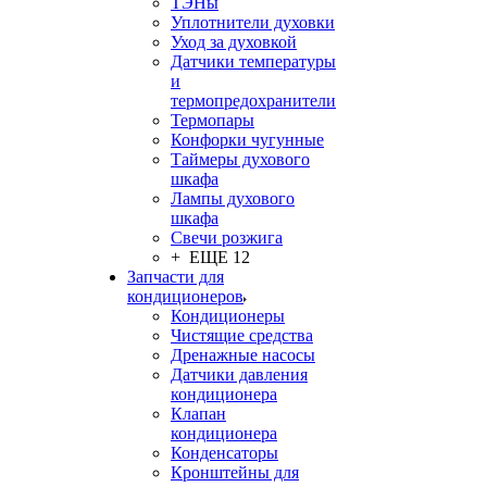
ТЭНы
Уплотнители духовки
Уход за духовкой
Датчики температуры
и
термопредохранители
Термопары
Конфорки чугунные
Таймеры духового
шкафа
Лампы духового
шкафа
Свечи розжига
+ ЕЩЕ 12
Запчасти для
кондиционеров
Кондиционеры
Чистящие средства
Дренажные насосы
Датчики давления
кондиционера
Клапан
кондиционера
Конденсаторы
Кронштейны для