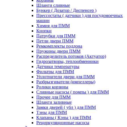
Корзины
Шланги сливные
Бункер ( Дозатор / Диспенсер )
Прессостаты ( датчики ) для посудомоечных
машин
Химия для ПММ
Кнопки
Патрубки для ПММ
Петли двери ПММ
Ремкомплекты поддона
Пружины двери ПММ
Распределитель потоков (Актуатор)
Гидрозатворы, теплообменники
Датчики температуры
Фильтры для ПММ
Уплотнители двери для ПММ
Разбрызгиватели (импеллеры)
Ролики корзины
Сливные насосы ( помпы ) для ПММ
Прочее для ПММ
Шланги заливные
Замки дверей ( убл ) для ПММ
Тэны для ПММ
Клапаны ( Кэны ) для ПММ
Рециркуляционные насосы