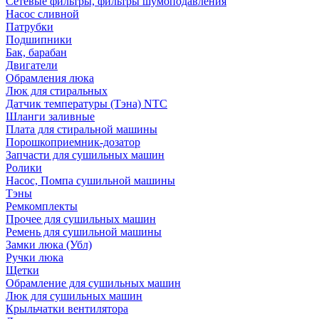
Сетевые фильтры, фильтры шумоподавления
Насос сливной
Патрубки
Подшипники
Бак, барабан
Двигатели
Обрамления люка
Люк для стиральных
Датчик температуры (Тэна) NTC
Шланги заливные
Плата для стиральной машины
Порошкоприемник-дозатор
Запчасти для сушильных машин
Ролики
Насос, Помпа сушильной машины
Тэны
Ремкомплекты
Прочее для сушильных машин
Ремень для сушильной машины
Замки люка (Убл)
Ручки люка
Щетки
Обрамление для сушильных машин
Люк для сушильных машин
Крыльчатки вентилятора