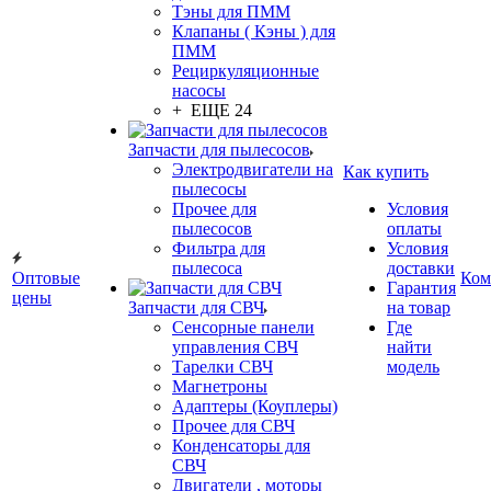
Тэны для ПММ
Клапаны ( Кэны ) для
ПММ
Рециркуляционные
насосы
+ ЕЩЕ 24
Запчасти для пылесосов
Электродвигатели на
Как купить
пылесосы
Прочее для
Условия
пылесосов
оплаты
Фильтра для
Условия
пылесоса
доставки
Оптовые
Ком
Гарантия
цены
Запчасти для СВЧ
на товар
Сенсорные панели
Где
управления СВЧ
найти
Тарелки СВЧ
модель
Магнетроны
Адаптеры (Коуплеры)
Прочее для СВЧ
Конденсаторы для
СВЧ
Двигатели , моторы