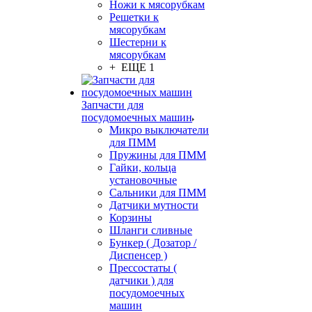
Ножи к мясорубкам
Решетки к
мясорубкам
Шестерни к
мясорубкам
+ ЕЩЕ 1
Запчасти для
посудомоечных машин
Микро выключатели
для ПММ
Пружины для ПММ
Гайки, кольца
установочные
Сальники для ПММ
Датчики мутности
Корзины
Шланги сливные
Бункер ( Дозатор /
Диспенсер )
Прессостаты (
датчики ) для
посудомоечных
машин