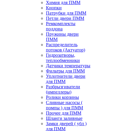
Химия для ПММ
Кнопки
Патрубки для ПММ
Петли двери ПММ
Ремкомплекты
поддона
Пружины двери
ПММ
Распределитель
потоков (Актуатор)
Гидрозатворы,
теплообменники
Датчики температуры
Фильтры для ПММ
Уплотнители двери
для ПММ
Разбрызгиватели
(импеллеры)
Ролики корзины
Сливные насосы (
помпы ) для ПММ
Прочее для ПММ
Шланги заливные
Замки дверей ( убл )
для ПММ