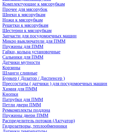
Комплектующие к мясорубкам
Прочее для мясорубок
Шнеки к мясорубкам
Ножи к мясорубкам
Решетки к мясорубкам
Шестерни к мясорубкам
Запчасти для посудомоечных машин
Микро выключатели для ПММ
Пружины для ПММ
Гайки, кольца установочные
Сальники для ПММ
Датчики мутности
Корзины
Шланги сливные
Бункер ( Дозатор / Диспенсер )
Прессостаты ( датчики ) для посудомоечных машин
Химия для ПММ
Кнопки
Патрубки для ПММ
Петли двери ПММ
Ремкомплекты поддона
Пружины двери ПММ
Распределитель потоков (Актуатор)
Гидрозатворы, теплообменники
Датчики температуры