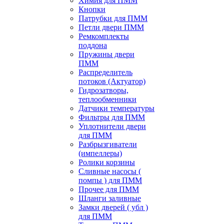
Химия для ПММ
Кнопки
Патрубки для ПММ
Петли двери ПММ
Ремкомплекты
поддона
Пружины двери
ПММ
Распределитель
потоков (Актуатор)
Гидрозатворы,
теплообменники
Датчики температуры
Фильтры для ПММ
Уплотнители двери
для ПММ
Разбрызгиватели
(импеллеры)
Ролики корзины
Сливные насосы (
помпы ) для ПММ
Прочее для ПММ
Шланги заливные
Замки дверей ( убл )
для ПММ