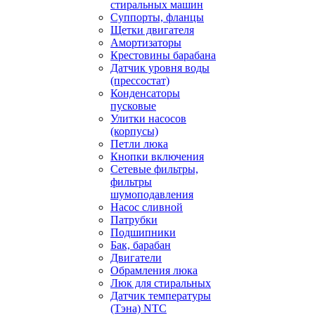
стиральных машин
Суппорты, фланцы
Щетки двигателя
Амортизаторы
Крестовины барабана
Датчик уровня воды
(прессостат)
Конденсаторы
пусковые
Улитки насосов
(корпусы)
Петли люка
Кнопки включения
Сетевые фильтры,
фильтры
шумоподавления
Насос сливной
Патрубки
Подшипники
Бак, барабан
Двигатели
Обрамления люка
Люк для стиральных
Датчик температуры
(Тэна) NTC