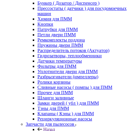
Бункер ( Дозатор / Диспенсер )
Прессостаты ( датчики ) для посудомоечных
машин
Химия для ПММ
Кнопки
Патрубки для ПММ
Петли двери ПММ
Ремкомплекты поддона
Пружины двери ПММ
Распределитель потоков (Актуатор)
Гидрозатворы, теплообменники
Датчики температуры
Фильтры для ПММ
Уплотнители двери для ПММ
Разбрызгиватели (импеллеры)
Ролики корзины
Сливные насосы ( помпы ) для ПММ
Прочее для ПММ
Шланги заливные
Замки дверей ( убл ) для ПММ
Тэны для ПММ
Клапаны ( Кэны ) для ПММ
Рециркуляционные насосы
Запчасти для пылесосов
Назад