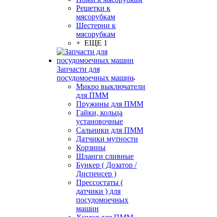
Решетки к
мясорубкам
Шестерни к
мясорубкам
+ ЕЩЕ 1
Запчасти для
посудомоечных машин
Микро выключатели
для ПММ
Пружины для ПММ
Гайки, кольца
установочные
Сальники для ПММ
Датчики мутности
Корзины
Шланги сливные
Бункер ( Дозатор /
Диспенсер )
Прессостаты (
датчики ) для
посудомоечных
машин