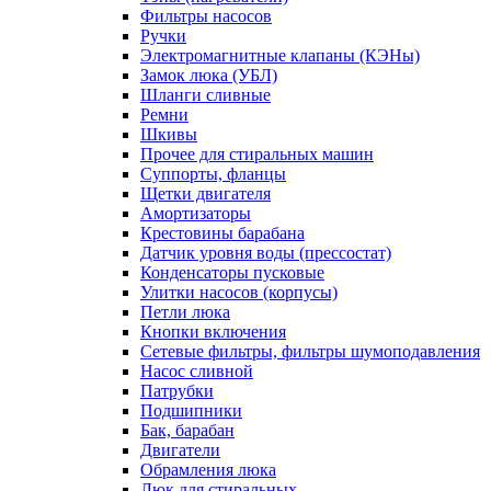
Фильтры насосов
Ручки
Электромагнитные клапаны (КЭНы)
Замок люка (УБЛ)
Шланги сливные
Ремни
Шкивы
Прочее для стиральных машин
Суппорты, фланцы
Щетки двигателя
Амортизаторы
Крестовины барабана
Датчик уровня воды (прессостат)
Конденсаторы пусковые
Улитки насосов (корпусы)
Петли люка
Кнопки включения
Сетевые фильтры, фильтры шумоподавления
Насос сливной
Патрубки
Подшипники
Бак, барабан
Двигатели
Обрамления люка
Люк для стиральных