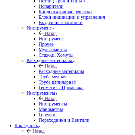
Петли ( кронштейны )
Испарители
Конденсаторные решетки
Блоки индикации и управления
Воздушные заслонки
Инструмент
Назад
Инструмент
Прочее
Мультиметры
Стяжки, Хомуты
Расходные материалы
Назад
Расходные материалы
Труба медная
Труба капилярная
Герметик - Промывка
Инструменты
Назад
Инструменты
Манометры
Горелки
Переходники и Вентили
Как купить
Назад