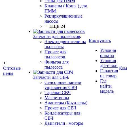
Тэны для ПММ
Клапаны ( Кэны ) для
ПММ
Рециркуляционные
насосы
+ ЕЩЕ 24
Запчасти для пылесосов
Как купить
Электродвигатели на
пылесосы
Условия
Прочее для
оплаты
пылесосов
Условия
Фильтра для
доставки
пылесоса
Оптовые
Ком
Гарантия
цены
на товар
Запчасти для СВЧ
Где
Сенсорные панели
найти
управления СВЧ
модель
Тарелки СВЧ
Магнетроны
Адаптеры (Коуплеры)
Прочее для СВЧ
Конденсаторы для
СВЧ
Двигатели , моторы