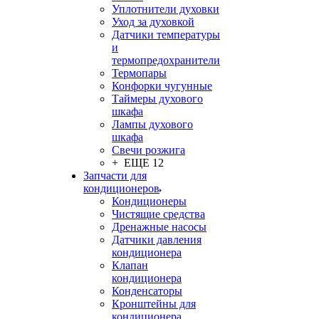
Уплотнители духовки
Уход за духовкой
Датчики температуры
и
термопредохранители
Термопары
Конфорки чугунные
Таймеры духового
шкафа
Лампы духового
шкафа
Свечи розжига
+ ЕЩЕ 12
Запчасти для
кондиционеров
Кондиционеры
Чистящие средства
Дренажные насосы
Датчики давления
кондиционера
Клапан
кондиционера
Конденсаторы
Кронштейны для
кондиционера