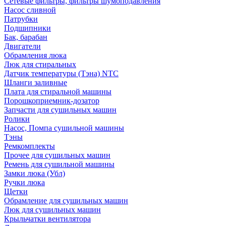
Сетевые фильтры, фильтры шумоподавления
Насос сливной
Патрубки
Подшипники
Бак, барабан
Двигатели
Обрамления люка
Люк для стиральных
Датчик температуры (Тэна) NTC
Шланги заливные
Плата для стиральной машины
Порошкоприемник-дозатор
Запчасти для сушильных машин
Ролики
Насос, Помпа сушильной машины
Тэны
Ремкомплекты
Прочее для сушильных машин
Ремень для сушильной машины
Замки люка (Убл)
Ручки люка
Щетки
Обрамление для сушильных машин
Люк для сушильных машин
Крыльчатки вентилятора