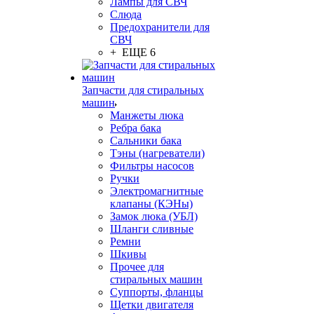
Лампы для СВЧ
Слюда
Предохранители для
СВЧ
+ ЕЩЕ 6
Запчасти для стиральных
машин
Манжеты люка
Ребра бака
Сальники бака
Тэны (нагреватели)
Фильтры насосов
Ручки
Электромагнитные
клапаны (КЭНы)
Замок люка (УБЛ)
Шланги сливные
Ремни
Шкивы
Прочее для
стиральных машин
Суппорты, фланцы
Щетки двигателя