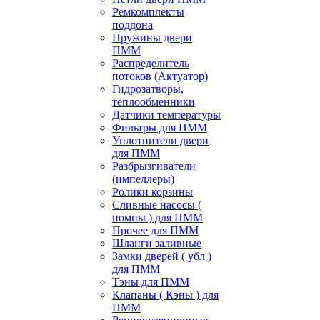
Ремкомплекты
поддона
Пружины двери
ПММ
Распределитель
потоков (Актуатор)
Гидрозатворы,
теплообменники
Датчики температуры
Фильтры для ПММ
Уплотнители двери
для ПММ
Разбрызгиватели
(импеллеры)
Ролики корзины
Сливные насосы (
помпы ) для ПММ
Прочее для ПММ
Шланги заливные
Замки дверей ( убл )
для ПММ
Тэны для ПММ
Клапаны ( Кэны ) для
ПММ