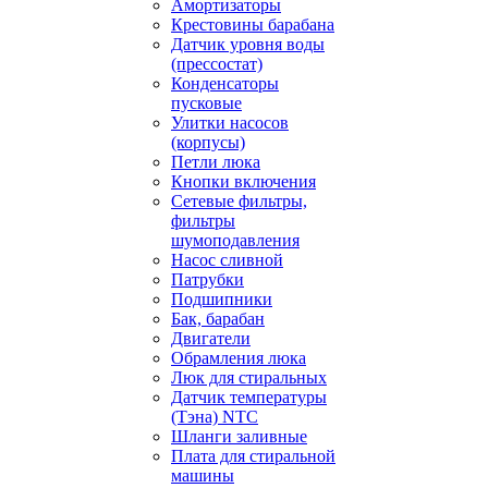
Амортизаторы
Крестовины барабана
Датчик уровня воды
(прессостат)
Конденсаторы
пусковые
Улитки насосов
(корпусы)
Петли люка
Кнопки включения
Сетевые фильтры,
фильтры
шумоподавления
Насос сливной
Патрубки
Подшипники
Бак, барабан
Двигатели
Обрамления люка
Люк для стиральных
Датчик температуры
(Тэна) NTC
Шланги заливные
Плата для стиральной
машины