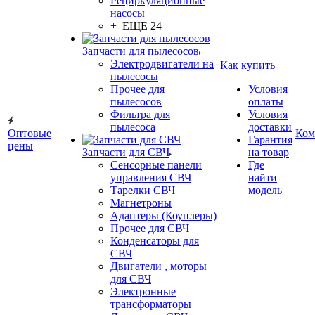
Рециркуляционные
насосы
+ ЕЩЕ 24
Запчасти для пылесосов
Электродвигатели на
Как купить
пылесосы
Прочее для
Условия
пылесосов
оплаты
Фильтра для
Условия
пылесоса
доставки
Оптовые
Ком
Гарантия
цены
Запчасти для СВЧ
на товар
Сенсорные панели
Где
управления СВЧ
найти
Тарелки СВЧ
модель
Магнетроны
Адаптеры (Коуплеры)
Прочее для СВЧ
Конденсаторы для
СВЧ
Двигатели , моторы
для СВЧ
Электронные
трансформаторы