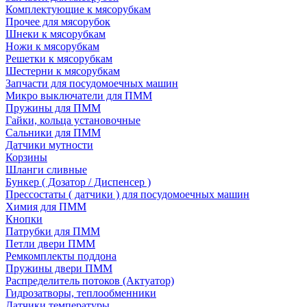
Комплектующие к мясорубкам
Прочее для мясорубок
Шнеки к мясорубкам
Ножи к мясорубкам
Решетки к мясорубкам
Шестерни к мясорубкам
Запчасти для посудомоечных машин
Микро выключатели для ПММ
Пружины для ПММ
Гайки, кольца установочные
Сальники для ПММ
Датчики мутности
Корзины
Шланги сливные
Бункер ( Дозатор / Диспенсер )
Прессостаты ( датчики ) для посудомоечных машин
Химия для ПММ
Кнопки
Патрубки для ПММ
Петли двери ПММ
Ремкомплекты поддона
Пружины двери ПММ
Распределитель потоков (Актуатор)
Гидрозатворы, теплообменники
Датчики температуры