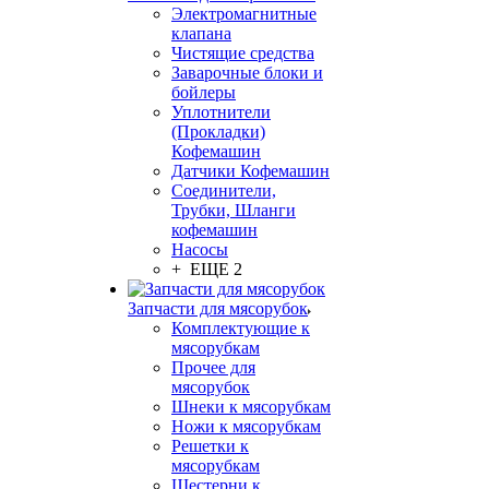
Электромагнитные
клапана
Чистящие средства
Заварочные блоки и
бойлеры
Уплотнители
(Прокладки)
Кофемашин
Датчики Кофемашин
Соединители,
Трубки, Шланги
кофемашин
Насосы
+ ЕЩЕ 2
Запчасти для мясорубок
Комплектующие к
мясорубкам
Прочее для
мясорубок
Шнеки к мясорубкам
Ножи к мясорубкам
Решетки к
мясорубкам
Шестерни к