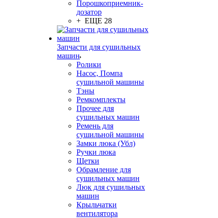
Порошкоприемник-
дозатор
+ ЕЩЕ 28
Запчасти для сушильных
машин
Ролики
Насос, Помпа
сушильной машины
Тэны
Ремкомплекты
Прочее для
сушильных машин
Ремень для
сушильной машины
Замки люка (Убл)
Ручки люка
Щетки
Обрамление для
сушильных машин
Люк для сушильных
машин
Крыльчатки
вентилятора