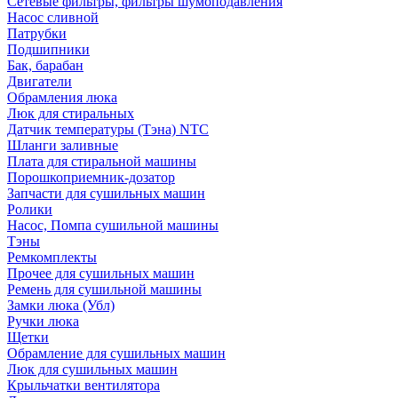
Сетевые фильтры, фильтры шумоподавления
Насос сливной
Патрубки
Подшипники
Бак, барабан
Двигатели
Обрамления люка
Люк для стиральных
Датчик температуры (Тэна) NTC
Шланги заливные
Плата для стиральной машины
Порошкоприемник-дозатор
Запчасти для сушильных машин
Ролики
Насос, Помпа сушильной машины
Тэны
Ремкомплекты
Прочее для сушильных машин
Ремень для сушильной машины
Замки люка (Убл)
Ручки люка
Щетки
Обрамление для сушильных машин
Люк для сушильных машин
Крыльчатки вентилятора