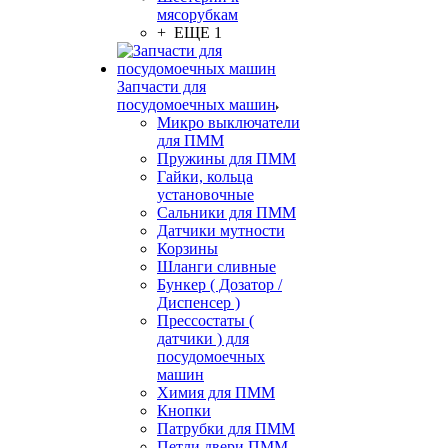
мясорубкам
+ ЕЩЕ 1
Запчасти для
посудомоечных машин
Микро выключатели
для ПММ
Пружины для ПММ
Гайки, кольца
установочные
Сальники для ПММ
Датчики мутности
Корзины
Шланги сливные
Бункер ( Дозатор /
Диспенсер )
Прессостаты (
датчики ) для
посудомоечных
машин
Химия для ПММ
Кнопки
Патрубки для ПММ
Петли двери ПММ