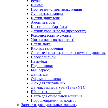
Ремни
Шкивы
Прочее для стиральных машин
Суппорты, фланцы
Щетки двигателя
Амортизаторы
Крестовины барабана
Датчик уровня воды (прессостат)
Конденсаторы пусковые
Улитки насосов (корпусы)
Петли люка
Кнопки включения
Сетевые фильтры, фильтры шумоподавления
Насос сливной
Патрубки
Подшипники
Бак, барабан
Двигатели
Обрамления люка
Люк для стиральных
Датчик температуры (Тэна) NTC
Шланги заливные
Плата для стиральной машины
Порошкоприемник-дозатор
Запчасти для сушильных машин