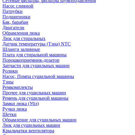
Сетевые фильтры, фильтры шумоподавления
Насос сливной
Патрубки
Подшипники
Бак, барабан
Двигатели
Обрамления люка
Люк для стиральных
Датчик температуры (Тэна) NTC
Шланги заливные
Плата для стиральной машины
Порошкоприемник-дозатор
Запчасти для сушильных машин
Ролики
Насос, Помпа сушильной машины
Тэны
Ремкомплекты
Прочее для сушильных машин
Ремень для сушильной машины
Замки люка (Убл)
Ручки люка
Щетки
Обрамление для сушильных машин
Люк для сушильных машин
Крыльчатки вентилятора