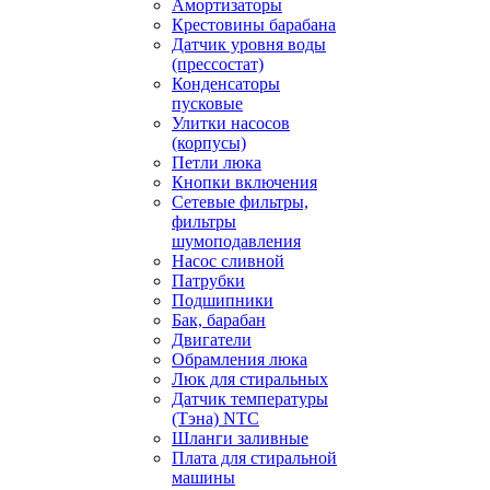
Амортизаторы
Крестовины барабана
Датчик уровня воды
(прессостат)
Конденсаторы
пусковые
Улитки насосов
(корпусы)
Петли люка
Кнопки включения
Сетевые фильтры,
фильтры
шумоподавления
Насос сливной
Патрубки
Подшипники
Бак, барабан
Двигатели
Обрамления люка
Люк для стиральных
Датчик температуры
(Тэна) NTC
Шланги заливные
Плата для стиральной
машины