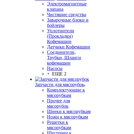
Электромагнитные
клапана
Чистящие средства
Заварочные блоки и
бойлеры
Уплотнители
(Прокладки)
Кофемашин
Датчики Кофемашин
Соединители,
Трубки, Шланги
кофемашин
Насосы
+ ЕЩЕ 2
Запчасти для мясорубок
Комплектующие к
мясорубкам
Прочее для
мясорубок
Шнеки к мясорубкам
Ножи к мясорубкам
Решетки к
мясорубкам
Шестерни к