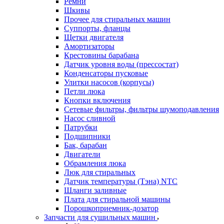
Ремни
Шкивы
Прочее для стиральных машин
Суппорты, фланцы
Щетки двигателя
Амортизаторы
Крестовины барабана
Датчик уровня воды (прессостат)
Конденсаторы пусковые
Улитки насосов (корпусы)
Петли люка
Кнопки включения
Сетевые фильтры, фильтры шумоподавления
Насос сливной
Патрубки
Подшипники
Бак, барабан
Двигатели
Обрамления люка
Люк для стиральных
Датчик температуры (Тэна) NTC
Шланги заливные
Плата для стиральной машины
Порошкоприемник-дозатор
Запчасти для сушильных машин