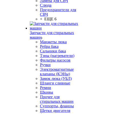
Лампы для СВЧ
Слюда
Предохранители для
СВЧ
+ ЕЩЕ 6
Запчасти для стиральных
машин
Манжеты люка
Ребра бака
Сальники бака
Тэны (нагреватели)
Фильтры насосов
Ручки
Электромагнитные
клапаны (КЭНы)
Замок люка (УБЛ)
Шланги сливные
Ремни
Шкивы
Прочее для
стиральных машин
Суппорты, фланцы
Щетки двигателя