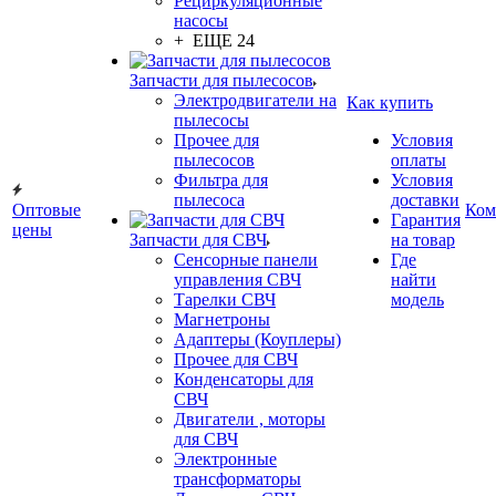
Рециркуляционные
насосы
+ ЕЩЕ 24
Запчасти для пылесосов
Электродвигатели на
Как купить
пылесосы
Прочее для
Условия
пылесосов
оплаты
Фильтра для
Условия
пылесоса
доставки
Оптовые
Ком
Гарантия
цены
Запчасти для СВЧ
на товар
Сенсорные панели
Где
управления СВЧ
найти
Тарелки СВЧ
модель
Магнетроны
Адаптеры (Коуплеры)
Прочее для СВЧ
Конденсаторы для
СВЧ
Двигатели , моторы
для СВЧ
Электронные
трансформаторы