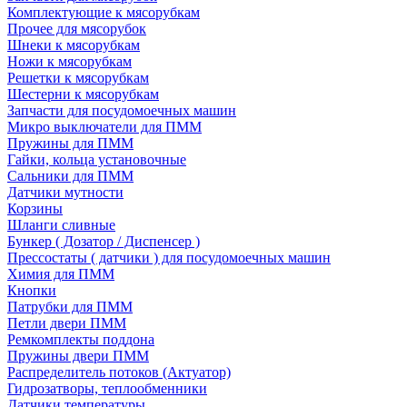
Комплектующие к мясорубкам
Прочее для мясорубок
Шнеки к мясорубкам
Ножи к мясорубкам
Решетки к мясорубкам
Шестерни к мясорубкам
Запчасти для посудомоечных машин
Микро выключатели для ПММ
Пружины для ПММ
Гайки, кольца установочные
Сальники для ПММ
Датчики мутности
Корзины
Шланги сливные
Бункер ( Дозатор / Диспенсер )
Прессостаты ( датчики ) для посудомоечных машин
Химия для ПММ
Кнопки
Патрубки для ПММ
Петли двери ПММ
Ремкомплекты поддона
Пружины двери ПММ
Распределитель потоков (Актуатор)
Гидрозатворы, теплообменники
Датчики температуры