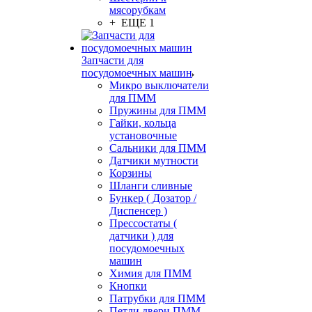
мясорубкам
+ ЕЩЕ 1
Запчасти для
посудомоечных машин
Микро выключатели
для ПММ
Пружины для ПММ
Гайки, кольца
установочные
Сальники для ПММ
Датчики мутности
Корзины
Шланги сливные
Бункер ( Дозатор /
Диспенсер )
Прессостаты (
датчики ) для
посудомоечных
машин
Химия для ПММ
Кнопки
Патрубки для ПММ
Петли двери ПММ