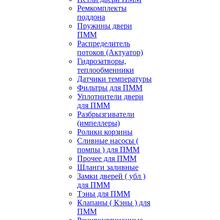
Ремкомплекты
поддона
Пружины двери
ПММ
Распределитель
потоков (Актуатор)
Гидрозатворы,
теплообменники
Датчики температуры
Фильтры для ПММ
Уплотнители двери
для ПММ
Разбрызгиватели
(импеллеры)
Ролики корзины
Сливные насосы (
помпы ) для ПММ
Прочее для ПММ
Шланги заливные
Замки дверей ( убл )
для ПММ
Тэны для ПММ
Клапаны ( Кэны ) для
ПММ