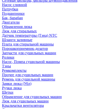
Сетевые фильтры, фильтры шумоподавления
Насос сливной
Патрубки
Подшипники
Бак, барабан
Двигатели
Обрамления люка
Люк для стиральных
Датчик температуры (Тэна) NTC
Шланги заливные
Плата для стиральной машины
Порошкоприемник-дозатор
Запчасти для сушильных машин
Ролики
Насос, Помпа сушильной машины
Тэны
Ремкомплекты
Прочее для сушильных машин
Ремень для сушильной машины
Замки люка (Убл)
Ручки люка
Щетки
Обрамление для сушильных машин
Люк для сушильных машин
Крыльчатки вентилятора