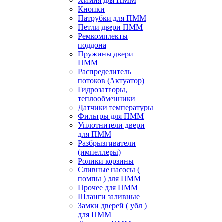
Химия для ПММ
Кнопки
Патрубки для ПММ
Петли двери ПММ
Ремкомплекты
поддона
Пружины двери
ПММ
Распределитель
потоков (Актуатор)
Гидрозатворы,
теплообменники
Датчики температуры
Фильтры для ПММ
Уплотнители двери
для ПММ
Разбрызгиватели
(импеллеры)
Ролики корзины
Сливные насосы (
помпы ) для ПММ
Прочее для ПММ
Шланги заливные
Замки дверей ( убл )
для ПММ