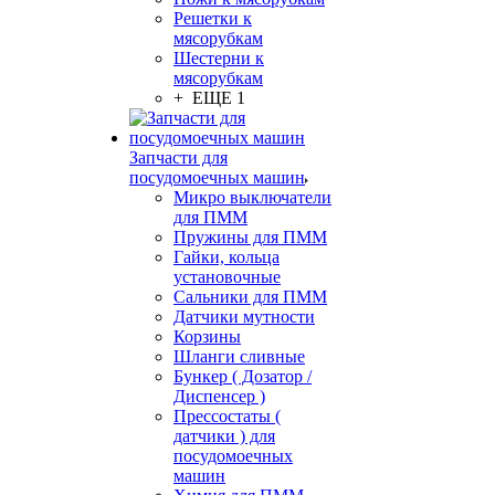
Решетки к
мясорубкам
Шестерни к
мясорубкам
+ ЕЩЕ 1
Запчасти для
посудомоечных машин
Микро выключатели
для ПММ
Пружины для ПММ
Гайки, кольца
установочные
Сальники для ПММ
Датчики мутности
Корзины
Шланги сливные
Бункер ( Дозатор /
Диспенсер )
Прессостаты (
датчики ) для
посудомоечных
машин