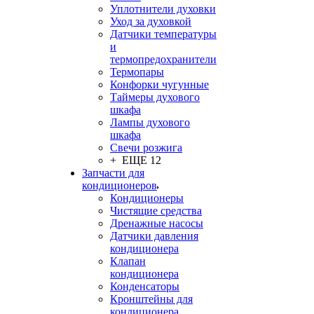
Уплотнители духовки
Уход за духовкой
Датчики температуры
и
термопредохранители
Термопары
Конфорки чугунные
Таймеры духового
шкафа
Лампы духового
шкафа
Свечи розжига
+ ЕЩЕ 12
Запчасти для
кондиционеров
Кондиционеры
Чистящие средства
Дренажные насосы
Датчики давления
кондиционера
Клапан
кондиционера
Конденсаторы
Кронштейны для
кондиционера