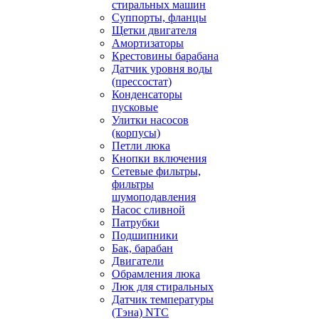
стиральных машин
Суппорты, фланцы
Щетки двигателя
Амортизаторы
Крестовины барабана
Датчик уровня воды
(прессостат)
Конденсаторы
пусковые
Улитки насосов
(корпусы)
Петли люка
Кнопки включения
Сетевые фильтры,
фильтры
шумоподавления
Насос сливной
Патрубки
Подшипники
Бак, барабан
Двигатели
Обрамления люка
Люк для стиральных
Датчик температуры
(Тэна) NTC