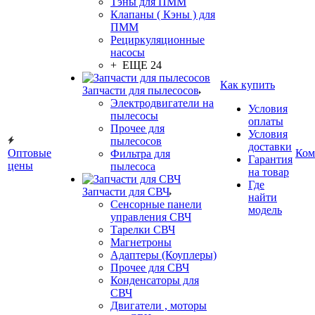
Тэны для ПММ
Клапаны ( Кэны ) для
ПММ
Рециркуляционные
насосы
+ ЕЩЕ 24
Как купить
Запчасти для пылесосов
Электродвигатели на
Условия
пылесосы
оплаты
Прочее для
Условия
пылесосов
доставки
Оптовые
Ком
Фильтра для
Гарантия
цены
пылесоса
на товар
Где
Запчасти для СВЧ
найти
Сенсорные панели
модель
управления СВЧ
Тарелки СВЧ
Магнетроны
Адаптеры (Коуплеры)
Прочее для СВЧ
Конденсаторы для
СВЧ
Двигатели , моторы