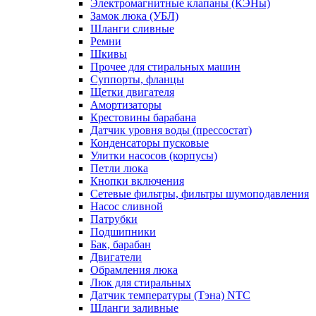
Электромагнитные клапаны (КЭНы)
Замок люка (УБЛ)
Шланги сливные
Ремни
Шкивы
Прочее для стиральных машин
Суппорты, фланцы
Щетки двигателя
Амортизаторы
Крестовины барабана
Датчик уровня воды (прессостат)
Конденсаторы пусковые
Улитки насосов (корпусы)
Петли люка
Кнопки включения
Сетевые фильтры, фильтры шумоподавления
Насос сливной
Патрубки
Подшипники
Бак, барабан
Двигатели
Обрамления люка
Люк для стиральных
Датчик температуры (Тэна) NTC
Шланги заливные