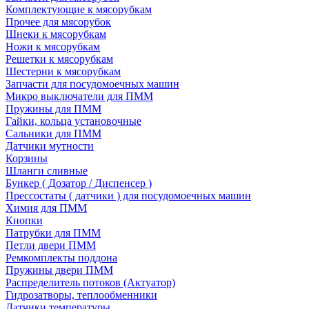
Комплектующие к мясорубкам
Прочее для мясорубок
Шнеки к мясорубкам
Ножи к мясорубкам
Решетки к мясорубкам
Шестерни к мясорубкам
Запчасти для посудомоечных машин
Микро выключатели для ПММ
Пружины для ПММ
Гайки, кольца установочные
Сальники для ПММ
Датчики мутности
Корзины
Шланги сливные
Бункер ( Дозатор / Диспенсер )
Прессостаты ( датчики ) для посудомоечных машин
Химия для ПММ
Кнопки
Патрубки для ПММ
Петли двери ПММ
Ремкомплекты поддона
Пружины двери ПММ
Распределитель потоков (Актуатор)
Гидрозатворы, теплообменники
Датчики температуры