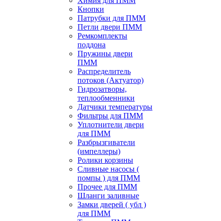
Химия для ПММ
Кнопки
Патрубки для ПММ
Петли двери ПММ
Ремкомплекты
поддона
Пружины двери
ПММ
Распределитель
потоков (Актуатор)
Гидрозатворы,
теплообменники
Датчики температуры
Фильтры для ПММ
Уплотнители двери
для ПММ
Разбрызгиватели
(импеллеры)
Ролики корзины
Сливные насосы (
помпы ) для ПММ
Прочее для ПММ
Шланги заливные
Замки дверей ( убл )
для ПММ