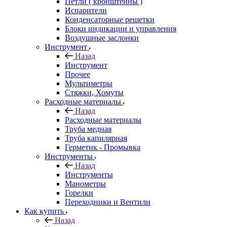
Петли ( кронштейны )
Испарители
Конденсаторные решетки
Блоки индикации и управления
Воздушные заслонки
Инструмент
Назад
Инструмент
Прочее
Мультиметры
Стяжки, Хомуты
Расходные материалы
Назад
Расходные материалы
Труба медная
Труба капилярная
Герметик - Промывка
Инструменты
Назад
Инструменты
Манометры
Горелки
Переходники и Вентили
Как купить
Назад