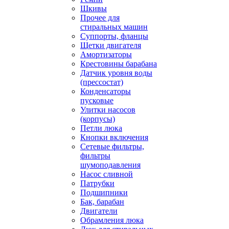
Шкивы
Прочее для
стиральных машин
Суппорты, фланцы
Щетки двигателя
Амортизаторы
Крестовины барабана
Датчик уровня воды
(прессостат)
Конденсаторы
пусковые
Улитки насосов
(корпусы)
Петли люка
Кнопки включения
Сетевые фильтры,
фильтры
шумоподавления
Насос сливной
Патрубки
Подшипники
Бак, барабан
Двигатели
Обрамления люка