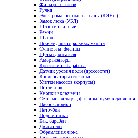
Фильтры насосов
Ручки
Электромагнитные клапаны (КЭНы)
Замок люка (УБЛ)
Шланги сливные
Ремни
Шкивы
Прочее для стиральных машин
Суппорты, фланцы
Щетки двигателя
Амортизаторы
Крестовины барабана
Датчик уровня воды (прессостат)
Конденсаторы пусковые
Улитки насосов (корпусы)
Петли люка
Кнопки включения
Сетевые фильтры, фильтры шумоподавления
Насос сливной
Патрубки
Подшипники
Бак, барабан
Двигатели
Обрамления люка
Люк для стиральных