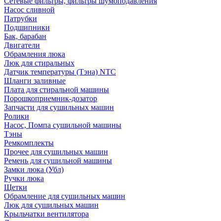
Сетевые фильтры, фильтры шумоподавления
Насос сливной
Патрубки
Подшипники
Бак, барабан
Двигатели
Обрамления люка
Люк для стиральных
Датчик температуры (Тэна) NTC
Шланги заливные
Плата для стиральной машины
Порошкоприемник-дозатор
Запчасти для сушильных машин
Ролики
Насос, Помпа сушильной машины
Тэны
Ремкомплекты
Прочее для сушильных машин
Ремень для сушильной машины
Замки люка (Убл)
Ручки люка
Щетки
Обрамление для сушильных машин
Люк для сушильных машин
Крыльчатки вентилятора