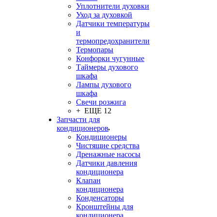
Уплотнители духовки
Уход за духовкой
Датчики температуры
и
термопредохранители
Термопары
Конфорки чугунные
Таймеры духового
шкафа
Лампы духового
шкафа
Свечи розжига
+ ЕЩЕ 12
Запчасти для
кондиционеров
Кондиционеры
Чистящие средства
Дренажные насосы
Датчики давления
кондиционера
Клапан
кондиционера
Конденсаторы
Кронштейны для
кондиционера