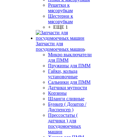
Решетки к
мясорубкам
Шестерни к
мясорубкам
+ ЕЩЕ 1
Запчасти для
посудомоечных машин
Микро выключатели
для ПММ
Пружины для ПММ
Гайки, кольца
установочные
Сальники для ПММ
Датчики мутности
Корзины
Шланги сливные
Бункер ( Дозатор /
Диспенсер )
Прессостаты (
датчики ) для
посудомоечных
машин