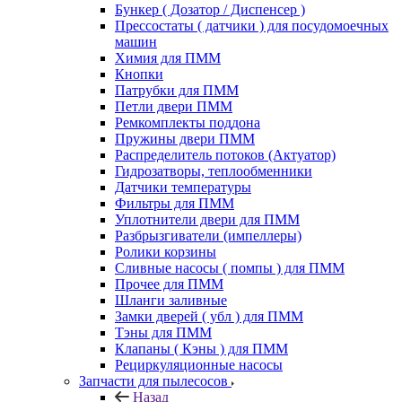
Бункер ( Дозатор / Диспенсер )
Прессостаты ( датчики ) для посудомоечных
машин
Химия для ПММ
Кнопки
Патрубки для ПММ
Петли двери ПММ
Ремкомплекты поддона
Пружины двери ПММ
Распределитель потоков (Актуатор)
Гидрозатворы, теплообменники
Датчики температуры
Фильтры для ПММ
Уплотнители двери для ПММ
Разбрызгиватели (импеллеры)
Ролики корзины
Сливные насосы ( помпы ) для ПММ
Прочее для ПММ
Шланги заливные
Замки дверей ( убл ) для ПММ
Тэны для ПММ
Клапаны ( Кэны ) для ПММ
Рециркуляционные насосы
Запчасти для пылесосов
Назад