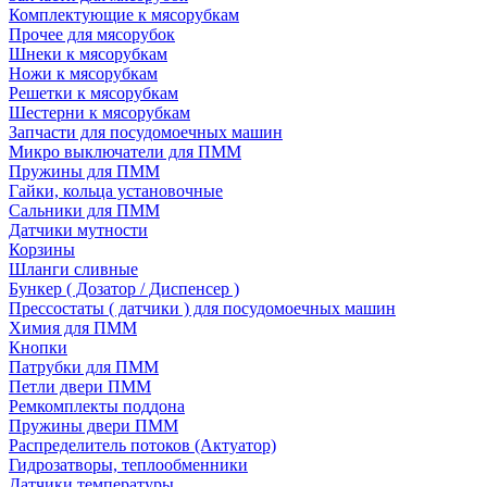
Комплектующие к мясорубкам
Прочее для мясорубок
Шнеки к мясорубкам
Ножи к мясорубкам
Решетки к мясорубкам
Шестерни к мясорубкам
Запчасти для посудомоечных машин
Микро выключатели для ПММ
Пружины для ПММ
Гайки, кольца установочные
Сальники для ПММ
Датчики мутности
Корзины
Шланги сливные
Бункер ( Дозатор / Диспенсер )
Прессостаты ( датчики ) для посудомоечных машин
Химия для ПММ
Кнопки
Патрубки для ПММ
Петли двери ПММ
Ремкомплекты поддона
Пружины двери ПММ
Распределитель потоков (Актуатор)
Гидрозатворы, теплообменники
Датчики температуры