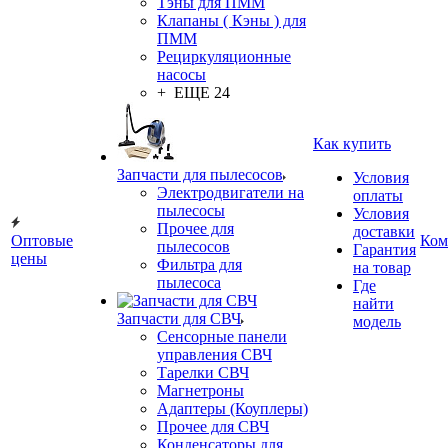
Тэны для ПММ
Клапаны ( Кэны ) для
ПММ
Рециркуляционные
насосы
+ ЕЩЕ 24
Как купить
Запчасти для пылесосов
Условия
Электродвигатели на
оплаты
пылесосы
Условия
Прочее для
доставки
Оптовые
Ком
пылесосов
Гарантия
цены
Фильтра для
на товар
пылесоса
Где
найти
Запчасти для СВЧ
модель
Сенсорные панели
управления СВЧ
Тарелки СВЧ
Магнетроны
Адаптеры (Коуплеры)
Прочее для СВЧ
Конденсаторы для