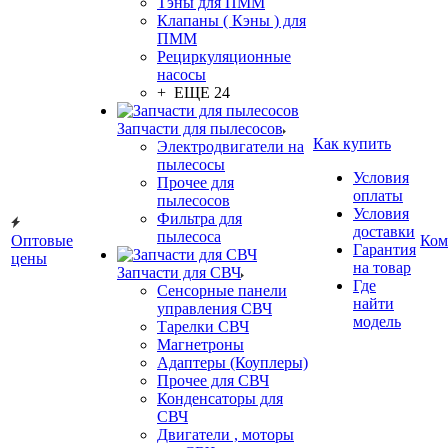
Тэны для ПММ
Клапаны ( Кэны ) для
ПММ
Рециркуляционные
насосы
+ ЕЩЕ 24
Запчасти для пылесосов
Как купить
Электродвигатели на
пылесосы
Условия
Прочее для
оплаты
пылесосов
Условия
Фильтра для
доставки
пылесоса
Оптовые
Ком
Гарантия
цены
на товар
Запчасти для СВЧ
Где
Сенсорные панели
найти
управления СВЧ
модель
Тарелки СВЧ
Магнетроны
Адаптеры (Коуплеры)
Прочее для СВЧ
Конденсаторы для
СВЧ
Двигатели , моторы