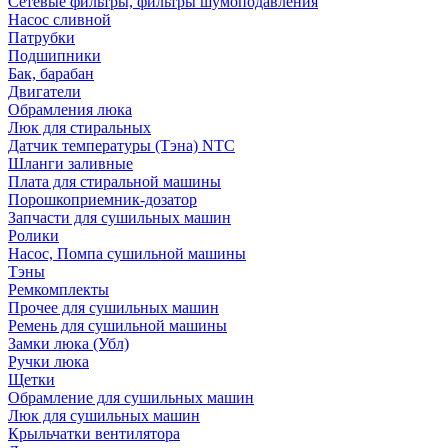
Сетевые фильтры, фильтры шумоподавления
Насос сливной
Патрубки
Подшипники
Бак, барабан
Двигатели
Обрамления люка
Люк для стиральных
Датчик температуры (Тэна) NTC
Шланги заливные
Плата для стиральной машины
Порошкоприемник-дозатор
Запчасти для сушильных машин
Ролики
Насос, Помпа сушильной машины
Тэны
Ремкомплекты
Прочее для сушильных машин
Ремень для сушильной машины
Замки люка (Убл)
Ручки люка
Щетки
Обрамление для сушильных машин
Люк для сушильных машин
Крыльчатки вентилятора