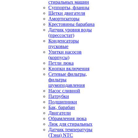
стиральных машин
Суппорты, фланцы
Щетки двигателя
Амортизаторы
Крестовины барабана
Датчик уровня воды
(прессостат)
Конденсаторы
пусковые
Улитки насосов
(корпусы)
Петли люка
Кнопки включения
Сетевые фильтры,
фильтры
шумоподавления
Насос сливной
Патрубки
Подшипники
Бак, барабан
Двигатели
Обрамления люка
Люк для стиральных
Датчик температуры
(Тэна) NTC