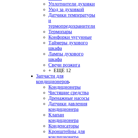
Уплотнители духовки
Уход за духовкой
Датчики температуры
и
термопредохранители
Термопары
Конфорки чугунные
Таймеры духового
шкафа
Лампы духового
шкафа
Свечи розжига
+ ЕЩЕ 12
Запчасти для
кондиционеров
Кондиционеры
Чистящие средства
Дренажные насосы
Датчики давления
кондиционера
Клапан
кондиционера
Конденсаторы
Кронштейны для
кондиционера