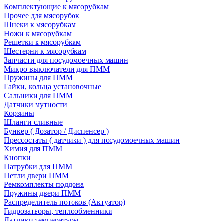
Комплектующие к мясорубкам
Прочее для мясорубок
Шнеки к мясорубкам
Ножи к мясорубкам
Решетки к мясорубкам
Шестерни к мясорубкам
Запчасти для посудомоечных машин
Микро выключатели для ПММ
Пружины для ПММ
Гайки, кольца установочные
Сальники для ПММ
Датчики мутности
Корзины
Шланги сливные
Бункер ( Дозатор / Диспенсер )
Прессостаты ( датчики ) для посудомоечных машин
Химия для ПММ
Кнопки
Патрубки для ПММ
Петли двери ПММ
Ремкомплекты поддона
Пружины двери ПММ
Распределитель потоков (Актуатор)
Гидрозатворы, теплообменники
Датчики температуры