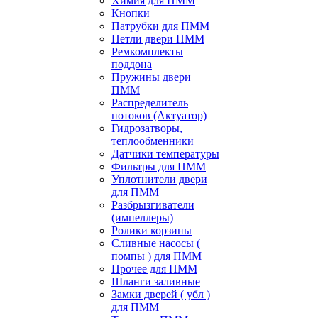
Химия для ПММ
Кнопки
Патрубки для ПММ
Петли двери ПММ
Ремкомплекты
поддона
Пружины двери
ПММ
Распределитель
потоков (Актуатор)
Гидрозатворы,
теплообменники
Датчики температуры
Фильтры для ПММ
Уплотнители двери
для ПММ
Разбрызгиватели
(импеллеры)
Ролики корзины
Сливные насосы (
помпы ) для ПММ
Прочее для ПММ
Шланги заливные
Замки дверей ( убл )
для ПММ