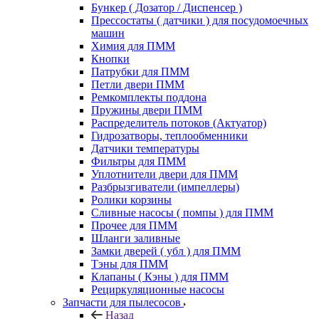
Бункер ( Дозатор / Диспенсер )
Прессостаты ( датчики ) для посудомоечных
машин
Химия для ПММ
Кнопки
Патрубки для ПММ
Петли двери ПММ
Ремкомплекты поддона
Пружины двери ПММ
Распределитель потоков (Актуатор)
Гидрозатворы, теплообменники
Датчики температуры
Фильтры для ПММ
Уплотнители двери для ПММ
Разбрызгиватели (импеллеры)
Ролики корзины
Сливные насосы ( помпы ) для ПММ
Прочее для ПММ
Шланги заливные
Замки дверей ( убл ) для ПММ
Тэны для ПММ
Клапаны ( Кэны ) для ПММ
Рециркуляционные насосы
Запчасти для пылесосов
Назад