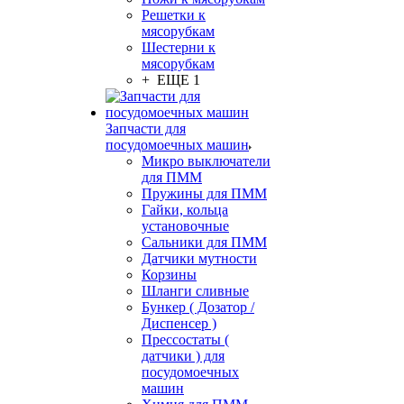
Решетки к
мясорубкам
Шестерни к
мясорубкам
+ ЕЩЕ 1
Запчасти для
посудомоечных машин
Микро выключатели
для ПММ
Пружины для ПММ
Гайки, кольца
установочные
Сальники для ПММ
Датчики мутности
Корзины
Шланги сливные
Бункер ( Дозатор /
Диспенсер )
Прессостаты (
датчики ) для
посудомоечных
машин