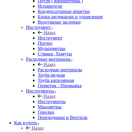
Петли ( кронштейны )
Испарители
Конденсаторные решетки
Блоки индикации и управления
Воздушные заслонки
Инструмент
Назад
Инструмент
Прочее
Мультиметры
Стяжки, Хомуты
Расходные материалы
Назад
Расходные материалы
Труба медная
Труба капилярная
Герметик - Промывка
Инструменты
Назад
Инструменты
Манометры
Горелки
Переходники и Вентили
Как купить
Назад