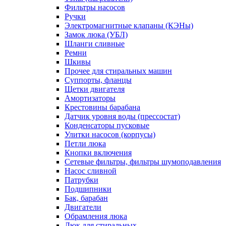
Фильтры насосов
Ручки
Электромагнитные клапаны (КЭНы)
Замок люка (УБЛ)
Шланги сливные
Ремни
Шкивы
Прочее для стиральных машин
Суппорты, фланцы
Щетки двигателя
Амортизаторы
Крестовины барабана
Датчик уровня воды (прессостат)
Конденсаторы пусковые
Улитки насосов (корпусы)
Петли люка
Кнопки включения
Сетевые фильтры, фильтры шумоподавления
Насос сливной
Патрубки
Подшипники
Бак, барабан
Двигатели
Обрамления люка
Люк для стиральных