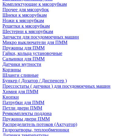
Комплектующие к мясорубкам
Прочее для мясорубок
Шнеки к мясорубкам
Ножи к мясорубкам
Решетки к мясорубкам
Шестерни к мясорубкам
Запчасти для посудомоечных машин
Микро выключатели для ПММ
Пружины для ПММ
Гайки, кольца установочные
Сальники для ПММ
Датчики мутности
Корзины
Шланги сливные
Бункер ( Дозатор / Диспенсер )
Прессостаты ( датчики ) для посудомоечных машин
Химия для ПММ
Кнопки
Патрубки для ПММ
Петли двери ПММ
Ремкомплекты поддона
Пружины двери ПММ
Распределитель потоков (Актуатор)
Гидрозатворы, теплообменники
Датчики температуры