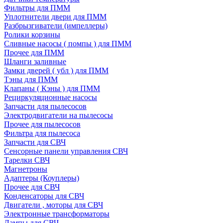
Фильтры для ПММ
Уплотнители двери для ПММ
Разбрызгиватели (импеллеры)
Ролики корзины
Сливные насосы ( помпы ) для ПММ
Прочее для ПММ
Шланги заливные
Замки дверей ( убл ) для ПММ
Тэны для ПММ
Клапаны ( Кэны ) для ПММ
Рециркуляционные насосы
Запчасти для пылесосов
Электродвигатели на пылесосы
Прочее для пылесосов
Фильтра для пылесоса
Запчасти для СВЧ
Сенсорные панели управления СВЧ
Тарелки СВЧ
Магнетроны
Адаптеры (Коуплеры)
Прочее для СВЧ
Конденсаторы для СВЧ
Двигатели , моторы для СВЧ
Электронные трансформаторы
Лампы для СВЧ