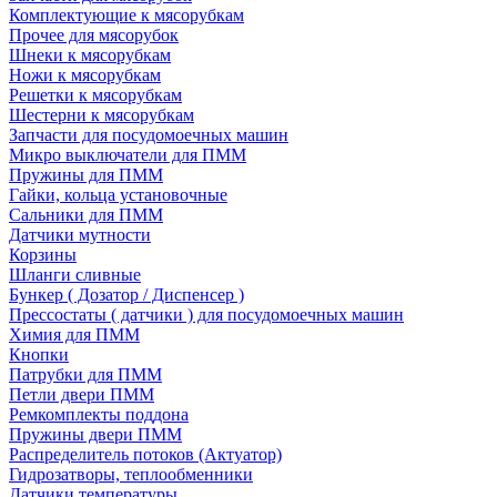
Комплектующие к мясорубкам
Прочее для мясорубок
Шнеки к мясорубкам
Ножи к мясорубкам
Решетки к мясорубкам
Шестерни к мясорубкам
Запчасти для посудомоечных машин
Микро выключатели для ПММ
Пружины для ПММ
Гайки, кольца установочные
Сальники для ПММ
Датчики мутности
Корзины
Шланги сливные
Бункер ( Дозатор / Диспенсер )
Прессостаты ( датчики ) для посудомоечных машин
Химия для ПММ
Кнопки
Патрубки для ПММ
Петли двери ПММ
Ремкомплекты поддона
Пружины двери ПММ
Распределитель потоков (Актуатор)
Гидрозатворы, теплообменники
Датчики температуры