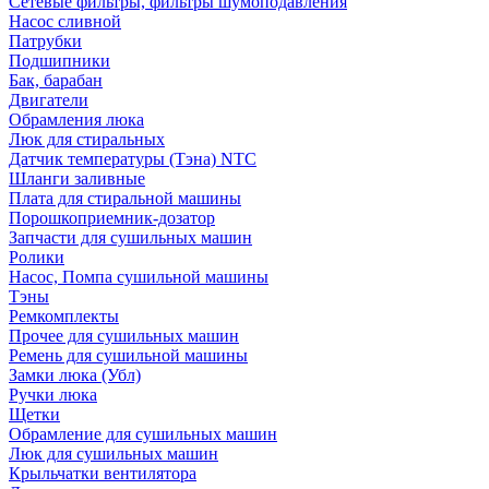
Сетевые фильтры, фильтры шумоподавления
Насос сливной
Патрубки
Подшипники
Бак, барабан
Двигатели
Обрамления люка
Люк для стиральных
Датчик температуры (Тэна) NTC
Шланги заливные
Плата для стиральной машины
Порошкоприемник-дозатор
Запчасти для сушильных машин
Ролики
Насос, Помпа сушильной машины
Тэны
Ремкомплекты
Прочее для сушильных машин
Ремень для сушильной машины
Замки люка (Убл)
Ручки люка
Щетки
Обрамление для сушильных машин
Люк для сушильных машин
Крыльчатки вентилятора