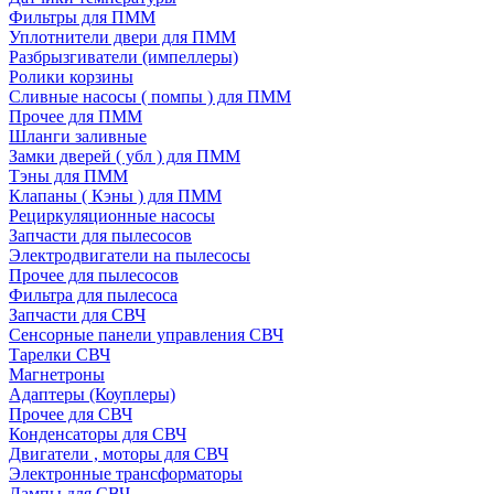
Фильтры для ПММ
Уплотнители двери для ПММ
Разбрызгиватели (импеллеры)
Ролики корзины
Сливные насосы ( помпы ) для ПММ
Прочее для ПММ
Шланги заливные
Замки дверей ( убл ) для ПММ
Тэны для ПММ
Клапаны ( Кэны ) для ПММ
Рециркуляционные насосы
Запчасти для пылесосов
Электродвигатели на пылесосы
Прочее для пылесосов
Фильтра для пылесоса
Запчасти для СВЧ
Сенсорные панели управления СВЧ
Тарелки СВЧ
Магнетроны
Адаптеры (Коуплеры)
Прочее для СВЧ
Конденсаторы для СВЧ
Двигатели , моторы для СВЧ
Электронные трансформаторы
Лампы для СВЧ